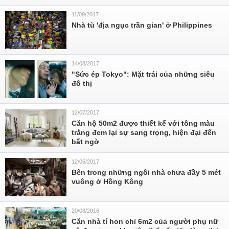
11/09/2017
Nhà tù 'địa ngục trần gian' ở Philippines
14/08/2017
"Sức ép Tokyo": Mặt trái của những siêu
đô thị
12/07/2017
Căn hộ 50m2 được thiết kế với tông màu
trắng đem lại sự sang trọng, hiện đại đến
bất ngờ
12/06/2017
Bên trong những ngôi nhà chưa đầy 5 mét
vuông ở Hồng Kông
20/08/2016
Căn nhà tí hon chỉ 6m2 của người phụ nữ