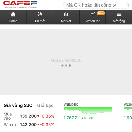
New
Home
Tin mới
Market
Watch list
Mở rộng
Giá vàng SJC
Giá bạc
VNINDEX
VN30
Mua
139,200
-0.36%
1,767.71
1,90
vào
0.17%
Bán ra
142,200
-0.35%