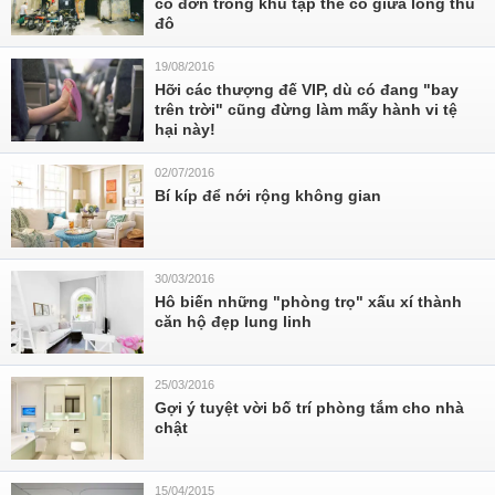
cô đơn trong khu tập thể cổ giữa lòng thủ
đô
19/08/2016
Hỡi các thượng đế VIP, dù có đang "bay
trên trời" cũng đừng làm mấy hành vi tệ
hại này!
02/07/2016
Bí kíp để nới rộng không gian
30/03/2016
Hô biến những "phòng trọ" xấu xí thành
căn hộ đẹp lung linh
25/03/2016
Gợi ý tuyệt vời bố trí phòng tắm cho nhà
chật
15/04/2015