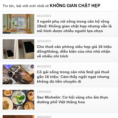
KHÔNG GIAN CHẬT HẸP
Tin tức, bài viết mới nhất về
05/12/2023
3 người phụ nữ sống trong căn hộ rộng
19m2: Không gian chật hẹp nhưng vẫn là
mô hình được nhiều người lựa chọn
10/10/2023
Cho thuê căn phòng siêu hẹp giá 16 triệu
đồng/tháng, điều kiện của chủ nhà nhận
về nhiều chỉ trích
06/10/2023
Cô gái sống trong căn nhà 5m2 giá thuê
gần 16 triệu: Cảm thấy ngột ngạt nhưng
không đủ tiền chuyển đi
13/04/2023
Sao Michelin: Cơ hội vàng cho ẩm thực
đường phố Việt thăng hoa
05/02/2023