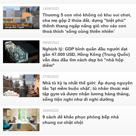
14/06/2022
Thương 5 con nhỏ không có khu vui chơi,
cha mẹ gộp 2 thửa đất, dựng "biệt phủ"
thênh thang ngập nắng gió cho các con
thoả thích ‘sống cùng thiên nhiên’
09/06/2022
Nghịch lý: GDP bình quân đầu người đạt
gần 47.000 USD, Hồng Kông (Trung Quốc)
vẫn đau đầu tìm cách dẹp bỏ "nhà hộp
diêm"
27/05/2022
Nhà tù kỳ lạ nhất thế giới: Áp dụng nguyên
tắc 'lạt mềm buộc chặt', tù nhân thoải mái
tập gym và được nhận lương hàng tháng,
sống tiện nghi như đi nghỉ dưỡng
16/04/2022
9 cách để khắc phục phòng bếp nhà
chung cư chật chội