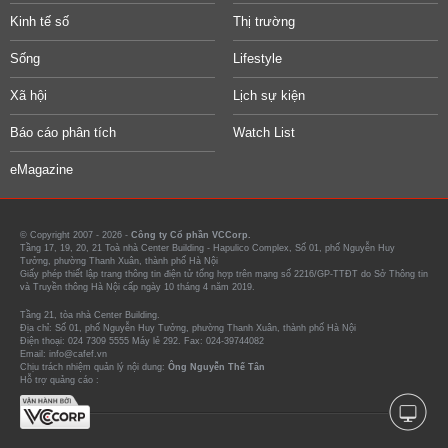
Kinh tế số
Thị trường
Sống
Lifestyle
Xã hội
Lịch sự kiện
Báo cáo phân tích
Watch List
eMagazine
© Copyright 2007 - 2026 -
Công ty Cổ phần VCCorp.
Tầng 17, 19, 20, 21 Toà nhà Center Building - Hapulico Complex, Số 01, phố Nguyễn Huy
Tưởng, phường Thanh Xuân, thành phố Hà Nội
Giấy phép thiết lập trang thông tin điện tử tổng hợp trên mạng số 2216/GP-TTĐT do Sở Thông tin
và Truyền thông Hà Nội cấp ngày 10 tháng 4 năm 2019.
Tầng 21, tòa nhà Center Building.
Địa chỉ: Số 01, phố Nguyễn Huy Tưởng, phường Thanh Xuân, thành phố Hà Nội
Điện thoại: 024 7309 5555 Máy lẻ 292. Fax: 024-39744082
Email: info@cafef.vn
Chịu trách nhiệm quản lý nội dung:
Ông Nguyễn Thế Tân
Hỗ trợ quảng cáo :