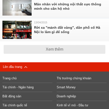
Mãn nhãn với những nội thất cực thông
minh cho căn hộ nhỏ
13/04/2015
Rời xa "mảnh đất vàng", dân phố cổ Hà
Nội lo làm gì để sống
Xem thêm
Lên đầu trang
Trang chủ
Thị trường chứng khoán
Tài chính - Ngân hàng
Smart Money
Bất động sản
Doanh nghiệp
Tài chính quốc tế
Kinh tế vĩ mô - Đầu tư