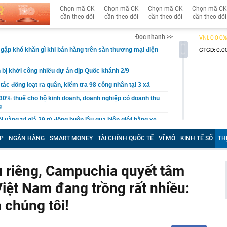
Chọn mã CK
Chọn mã CK
Chọn mã CK
Chọn mã CK
cần theo dõi
cần theo dõi
cần theo dõi
cần theo dõi
Đọc nhanh >>
gặp khó khăn gì khi bán hàng trên sàn thương mại điện
ị khởi công nhiều dự án dịp Quốc khánh 2/9
tác đồng loạt ra quân, kiểm tra 98 công nhân tại 3 xã
30% thuế cho hộ kinh doanh, doanh nghiệp có doanh thu
g
ỏi vàng trị giá 29 tỷ đồng buôn lậu qua biên giới bằng xe
P
NGÂN HÀNG
SMART MONEY
TÀI CHÍNH QUỐC TẾ
VĨ MÔ
KINH TẾ SỐ
TH
- 5/8, sân bay Tân Sơn Nhất ghi nhận một máy bay lạ cất
thép sâu 136 mét giữa biển, hoàn thành công trình cao
u riêng, Campuchia quyết tâm
110 tầng chưa từng có trên thế giới
Việt Nam đang trồng rất nhiều:
g Hà dần lộ diện giữa sông Hồng
30% thuế cho hộ kinh doanh, doanh nghiệp thu dưới 10
 chúng tôi!
ựa thường có lỗ tròn ở giữa?