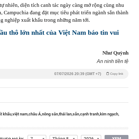
n tự nhiên, diện tích canh tác ngày càng mở rộng cùng nhu
ớn, Campuchia đang đặt mục tiêu phát triển ngành sắn thành
ng nghiệp xuất khẩu trong những năm tới.
u thô lớn nhất của Việt Nam báo tin vui
Như Quỳnh
An ninh tiền tệ
07/07/2026 20:39 (GMT +7)
Copy link
t khẩu,
việt nam,
châu Á,
nông sản,
thái lan,
sắn,
cạnh tranh,
kim ngạch,
XEM