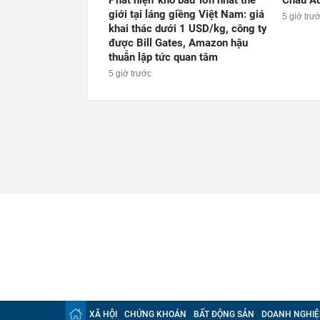
Phát hiện 'kho báu' lớn nhất thế
Châu Âu
giới tại láng giềng Việt Nam: giá
5 giờ trư
khai thác dưới 1 USD/kg, công ty
được Bill Gates, Amazon hậu
thuẫn lập tức quan tâm
5 giờ trước
XÃ HỘI
CHỨNG KHOÁN
BẤT ĐỘNG SẢN
DOANH NGHIỆ