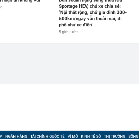
 nhận tin không vui
Bán sedan hạng sang mua Kia
Sportage HEV, chủ xe chia sẻ:
ớc
‘Nội thất rộng, chở gia đình 300-
500km/ngày vẫn thoải mái, đi
phố như xe điện’
5 giờ trước
P
NGÂN HÀNG
TÀI CHÍNH QUỐC TẾ
VĨ MÔ
KINH TẾ SỐ
THỊ TRƯỜNG
SỐNG