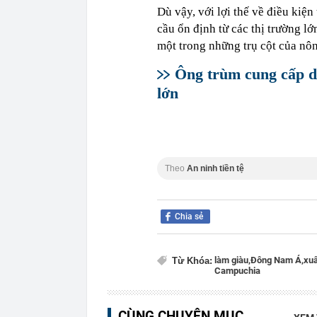
Dù vậy, với lợi thế về điều kiệ
cầu ổn định từ các thị trường l
một trong những trụ cột của nô
Ông trùm cung cấp dầ
lớn
Theo
An ninh tiền tệ
Chia sẻ
làm giàu,
Đông Nam Á,
xuấ
Từ Khóa:
Campuchia
CÙNG CHUYÊN MỤC