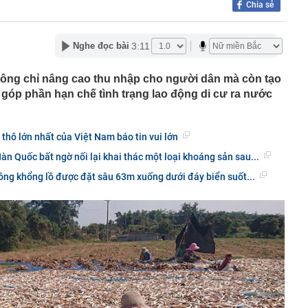
Chia sẻ
ị Quỳnh SN 1995 trong phòng hát karaoke
 một ngân hàng có thể từ chối giao dịch rút/chuyển tiền
ách hàng trong trường hợp sau
3:11
Nghe đọc bài
 cùng phức tạp": Nga đổi chiến thuật, đánh vào "huyết
raine
hông chỉ nâng cao thu nhập cho người dân mà còn tạo
2027 trình làng với màn hình TFT và HSTC, đe dọa ngôi
 góp phần hạn chế tình trạng lao động di cư ra nước
amaha NVX và Honda SH
ng là ai mà gây sốt khi vướng nghi vấn hẹn hò Á hậu Việt?
giữ lời, mua hết lượng cổ phiếu đã đăng ký
thô lớn nhất của Việt Nam báo tin vui lớn
n tại của tuyến cáp treo lên thẳng nơi được mệnh danh
àn Quốc bất ngờ nối lại khai thác một loại khoáng sản sau...
ệt Nam": Khi nào đón khách?
tông khổng lồ được đặt sâu 63m xuống dưới đáy biển suốt...
nhà đã được ngân hàng bán đấu giá, một chủ tịch HĐQT
hà nước GVR, BCM, GAS... đồng loạt tăng trần: Điều gì
 lại cho học sinh Chuyên Tuyên Quang: Ông Đỗ Anh Tuấn
n chỉ đạo cấp tỉnh