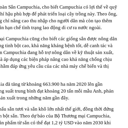
oàn Sắn Campuchia, cho biết Campuchia có lợi thế về quỹ
hí hậu phù hợp để phát triển loại cây trồng này. Theo ông,
g chỉ nâng cao thu nhập cho người dân mà còn tạo thêm
ần hạn chế tình trạng lao động di cư ra nước ngoài.
mại Campuchia cũng cho biết các giống sắn được nông dân
g tinh bột cao, khả năng kháng bệnh tốt, dễ canh tác và
ắn Campuchia đang hỗ trợ nông dân về kỹ thuật sản xuất,
và áp dụng các biện pháp nâng cao khả năng chống chịu
i nhằm đáp ứng yêu cầu của các nhà máy chế biến và thị
hia đã tăng từ khoảng 663.900 ha năm 2020 lên gần
g suất trung bình đạt khoảng 20 tấn mỗi mẫu Anh, phản
ản xuất trong những năm gần đây.
u sắn tươi và sắn khô lớn nhất thế giới, đồng thời đứng
inh bột sắn. Theo dự báo của Bộ Thương mại Campuchia,
ản phẩm từ sắn có thể đạt 1,2 tỷ USD vào năm 2030 khi