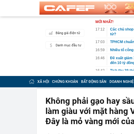
MỚI NHẤT!
17:12
Các chủ shop 
Bảng giá điện tử
tử?
17:03
TPHCM chuẩn b
Danh mục đầu tư
16:59
Nhiều tổ công 
16:46
Đề xuất giảm 
đến 10 tỷ đồn
16:42
Tịch thu 39 th
máy
XÃ HỘI
CHỨNG KHOÁN
BẤT ĐỘNG SẢN
DOANH NGHIỆ
16:42
2 ngày trước 
cánh
16:40
Cắm loạt cọc 
Không phải gạo hay sầ
bằng tòa nhà 
làm giàu với mặt hàng 
16:38
9 trụ cầu Hồn
16:32
Đề xuất giảm 
Đây là mỏ vàng mới của
tỷ đồng
16:30
Vì sao ghế nh