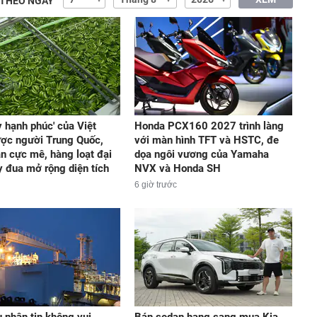
 THEO NGÀY
y hạnh phúc' của Việt
Honda PCX160 2027 trình làng
ợc người Trung Quốc,
với màn hình TFT và HSTC, đe
n cực mê, hàng loạt đại
dọa ngôi vương của Yamaha
y đua mở rộng diện tích
NVX và Honda SH
6 giờ trước