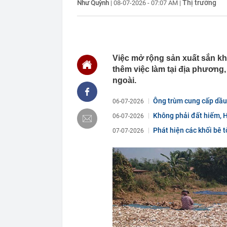
Thị trường
Như Quỳnh
|
08-07-2026 - 07:07 AM
|
16:30
Bắt giữ Lê Th
16:24
Sau ngày 31/8,
online của kh
16:24
"Tình hình vô
mạch" của Uk
Việc mở rộng sản xuất sắn k
16:22
Honda PCX160 
thêm việc làm tại địa phương,
vương của Y
ngoài.
16:18
Patrik Lê Gia
16:15
Một chủ tịch 
Ông trùm cung cấp dầu 
06-07-2026
16:15
Tình hình hiệ
Không phải đất hiếm, H
06-07-2026
"lạnh nhất Vi
Phát hiện các khối bê 
07-07-2026
16:13
Lừa cho thuê 
công ty bị bắt
16:12
Cổ phiếu DN n
đã xảy ra?
16:12
Phương án thi
làm Trưởng Ba