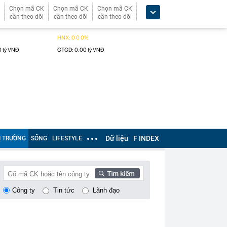
Chọn mã CK
Chọn mã CK
Chọn mã CK
cần theo dõi
cần theo dõi
cần theo dõi
Dữ liệu
F INDEX
Ị TRƯỜNG
SỐNG
LIFESTYLE
Công ty
Tin tức
Lãnh đạo