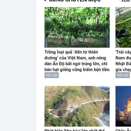
XEM
Trồng loại quả ‘đến từ thiên
'Trái câ
đường’ của Việt Nam, anh nông
Nam đư
dân Ấn Độ bất ngờ trúng lớn, chỉ
Nhật Bả
bán hạt giống cũng kiếm bộn tiền
gia chạ
Nổi bật
Nổi bật