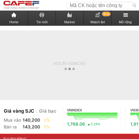
New
Home
Tin mới
Market
Watch list
Mở rộng
Giá vàng SJC
Giá bạc
VNINDEX
VN30
Mua vào
140,200
0%
1,768.06
1,91
0.19%
Bán ra
143,200
0%