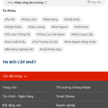
Copy link
Theo
Nhịp sống thị trường
Từ Khóa:
Ấn Độ
Nông Sản
Mặt Hàng
Xuất Khẩu
Nhập Khẩu
Sản Lượng
Kim Ngạch
Việt Nam
Số Liệu Thống Kê
Tổng Cục Hải Quan
Nhà Cung Cấp
Giá Xuất Khẩu
Thị Trường Ấn Độ
Kim Ngạch Nhập Khẩu
Bộ Nông Nghiệp Mỹ
Xuất Khẩu Gạo
TIN MỚI CẬP NHẬT
Lên đầu trang
Trang chủ
Thị trường chứng khoán
Tài chính - Ngân hàng
Smart Money
Bất động sản
Doanh nghiệp