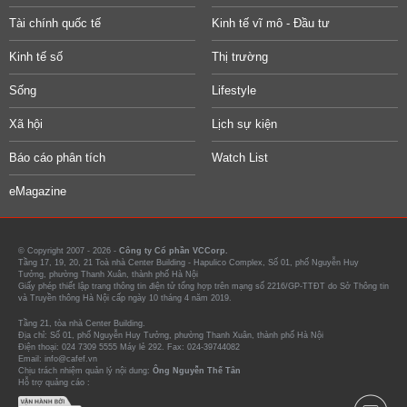
Tài chính quốc tế
Kinh tế vĩ mô - Đầu tư
Kinh tế số
Thị trường
Sống
Lifestyle
Xã hội
Lịch sự kiện
Báo cáo phân tích
Watch List
eMagazine
© Copyright 2007 - 2026 -
Công ty Cổ phần VCCorp.
Tầng 17, 19, 20, 21 Toà nhà Center Building - Hapulico Complex, Số 01, phố Nguyễn Huy
Tưởng, phường Thanh Xuân, thành phố Hà Nội
Giấy phép thiết lập trang thông tin điện tử tổng hợp trên mạng số 2216/GP-TTĐT do Sở Thông tin
và Truyền thông Hà Nội cấp ngày 10 tháng 4 năm 2019.
Tầng 21, tòa nhà Center Building.
Địa chỉ: Số 01, phố Nguyễn Huy Tưởng, phường Thanh Xuân, thành phố Hà Nội
Điện thoại: 024 7309 5555 Máy lẻ 292. Fax: 024-39744082
Email: info@cafef.vn
Chịu trách nhiệm quản lý nội dung:
Ông Nguyễn Thế Tân
Hỗ trợ quảng cáo :