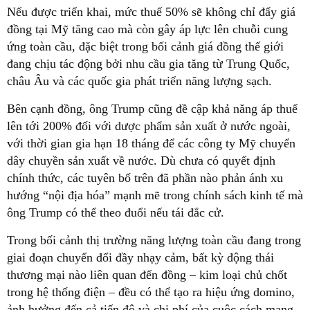
Nếu được triển khai, mức thuế 50% sẽ không chỉ đẩy giá
đồng tại Mỹ tăng cao mà còn gây áp lực lên chuỗi cung
ứng toàn cầu, đặc biệt trong bối cảnh giá đồng thế giới
đang chịu tác động bởi nhu cầu gia tăng từ Trung Quốc,
châu Âu và các quốc gia phát triển năng lượng sạch.
Bên cạnh đồng, ông Trump cũng đề cập khả năng áp thuế
lên tới 200% đối với dược phẩm sản xuất ở nước ngoài,
với thời gian gia hạn 18 tháng để các công ty Mỹ chuyển
dây chuyền sản xuất về nước. Dù chưa có quyết định
chính thức, các tuyên bố trên đã phần nào phản ánh xu
hướng “nội địa hóa” mạnh mẽ trong chính sách kinh tế mà
ông Trump có thể theo đuổi nếu tái đắc cử.
Trong bối cảnh thị trường năng lượng toàn cầu đang trong
giai đoạn chuyển đổi đầy nhạy cảm, bất kỳ động thái
thương mại nào liên quan đến đồng – kim loại chủ chốt
trong hệ thống điện – đều có thể tạo ra hiệu ứng domino,
ảnh hưởng đến cả tiến độ và chi phí của cuộc cách mạng