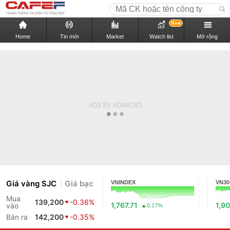
New
Home
Tin mới
Market
Watch list
Mở rộng
Giá vàng SJC
Giá bạc
VNINDEX
VN30
Mua
139,200
-0.36%
1,767.71
1,90
vào
0.17%
Bán ra
142,200
-0.35%