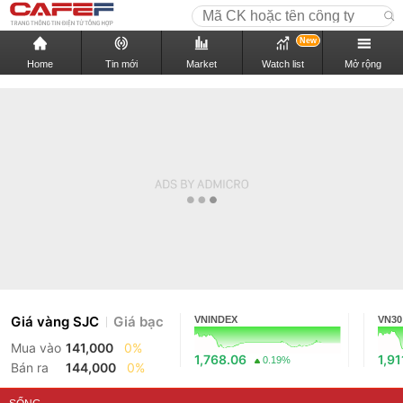
New
Home
Tin mới
Market
Watch list
Mở rộng
Giá vàng SJC
Giá bạc
VNINDEX
VN30
Mua vào
141,000
0%
1,768.06
1,91
0.19%
Bán ra
144,000
0%