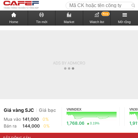
New
Home
Tin mới
Market
Watch list
Mở rộng
Giá vàng SJC
Giá bạc
VNINDEX
VN30
Mua vào
141,000
0%
1,768.06
1,91
0.19%
Bán ra
144,000
0%