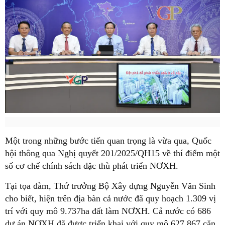
Một trong những bước tiến quan trọng là vừa qua, Quốc
hội thông qua Nghị quyết 201/2025/QH15 về thí điểm một
số cơ chế chính sách đặc thù phát triển NƠXH.
Tại tọa đàm, Thứ trưởng Bộ Xây dựng Nguyễn Văn Sinh
cho biết, hiện trên địa bàn cả nước đã quy hoạch 1.309 vị
trí với quy mô 9.737ha đất làm NƠXH. Cả nước có 686
dự án NƠXH đã được triển khai với quy mô 627.867 căn.