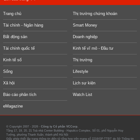
Trang chủ
Thị trường chứng khoán
Tài chính - Ngân hàng
Smart Money
Bất động sản
Doanh nghiệp
Tài chính quốc tế
Kinh tế vĩ mô - Đầu tư
Kinh tế số
Thị trường
Sống
Lifestyle
Xã hội
Lịch sự kiện
Báo cáo phân tích
Watch List
eMagazine
© Copyright 2007 - 2026 -
Công ty Cổ phần VCCorp.
Tầng 17, 19, 20, 21 Toà nhà Center Building - Hapulico Complex, Số 01, phố Nguyễn Huy
Tưởng, phường Thanh Xuân, thành phố Hà Nội
Giấy phép thiết lập trang thông tin điện tử tổng hợp trên mạng số 2216/GP-TTĐT do Sở Thông tin