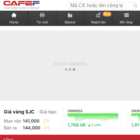
New
Home
Tin mới
Market
Watch list
Mở rộng
Giá vàng SJC
Giá bạc
VNINDEX
VN30
Mua vào
141,000
0%
1,768.06
1,91
0.19%
Bán ra
144,000
0%