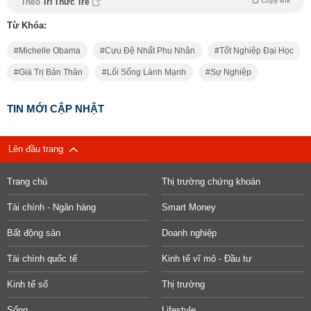
Copy link
Theo
Trí Thức Trẻ
Từ Khóa:
Michelle Obama
Cựu Đệ Nhất Phu Nhân
Tốt Nghiệp Đại Học
Giá Trị Bản Thân
Lối Sống Lành Mạnh
Sự Nghiệp
TIN MỚI CẬP NHẬT
Lên đầu trang
Trang chủ
Thị trường chứng khoán
Tài chính - Ngân hàng
Smart Money
Bất động sản
Doanh nghiệp
Tài chính quốc tế
Kinh tế vĩ mô - Đầu tư
Kinh tế số
Thị trường
Sống
Lifestyle