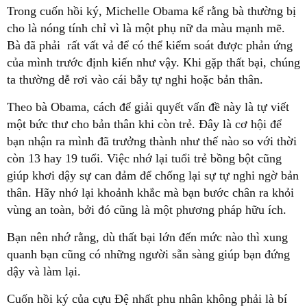
Trong cuốn hồi ký, Michelle Obama kể rằng bà thường bị
cho là nóng tính chỉ vì là một phụ nữ da màu mạnh mẽ.
Bà đã phải rất vất vả để có thể kiểm soát được phản ứng
của mình trước định kiến như vậy. Khi gặp thất bại, chúng
ta thường dễ rơi vào cái bẫy tự nghi hoặc bản thân.
Theo bà Obama, cách để giải quyết vấn đề này là tự viết
một bức thư cho bản thân khi còn trẻ. Đây là cơ hội để
bạn nhận ra mình đã trưởng thành như thế nào so với thời
còn 13 hay 19 tuổi. Việc nhớ lại tuổi trẻ bồng bột cũng
giúp khơi dậy sự can đảm để chống lại sự tự nghi ngờ bản
thân. Hãy nhớ lại khoảnh khắc mà bạn bước chân ra khỏi
vùng an toàn, bởi đó cũng là một phương pháp hữu ích.
Bạn nên nhớ rằng, dù thất bại lớn đến mức nào thì xung
quanh bạn cũng có những người sẵn sàng giúp bạn đứng
dậy và làm lại.
Cuốn hồi ký của cựu Đệ nhất phu nhân không phải là bí