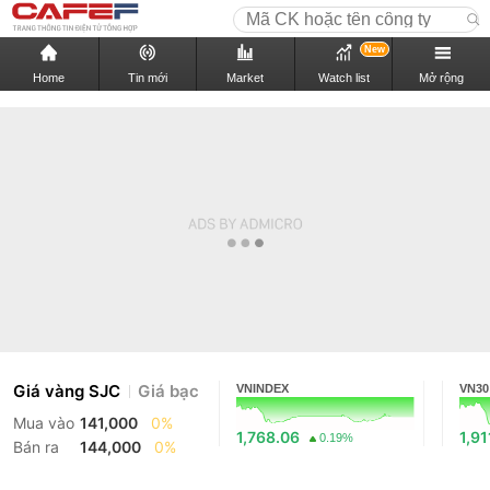
New
Home
Tin mới
Market
Watch list
Mở rộng
Giá vàng SJC
Giá bạc
VNINDEX
VN30
Mua vào
141,000
0%
1,768.06
1,91
0.19%
Bán ra
144,000
0%