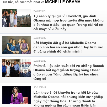
MICHELLE OBAMA
Tin tức, bài viết mới nhất về
27/03/2020
Tự cách ly tại gia vì Covid-19, gia đình
Obama mải họp trực tuyến đến mức không
biết nhau ở đâu, lạc quan "trong cái rủi có
cái may" vì điều này
19/02/2020
Lời khuyên đắt giá bà Michelle Obama
dành cho hai cô con gái nhỏ: Hãy tự bước
đi bằng chính đôi chân mình!
10/02/2020
Phim tài liệu sản xuất bởi vợ chồng Barack
Obama bất ngờ giành tượng vàng Oscar,
giúp vị cựu Tổng thống lập kỷ lục chưa
từng có
30/12/2019
Làm theo 3 lời khuyên trong hồi ký của
Michelle Obama, tôi chứng kiến sự nghiệp
ngày một thăng hoa: Trưởng thành là
không ngừng tìm cách hoàn thiện bản