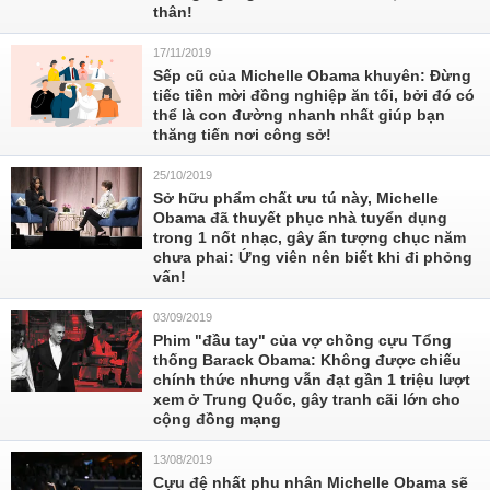
thân!
17/11/2019
Sếp cũ của Michelle Obama khuyên: Đừng
tiếc tiền mời đồng nghiệp ăn tối, bởi đó có
thể là con đường nhanh nhất giúp bạn
thăng tiến nơi công sở!
25/10/2019
Sở hữu phẩm chất ưu tú này, Michelle
Obama đã thuyết phục nhà tuyển dụng
trong 1 nốt nhạc, gây ấn tượng chục năm
chưa phai: Ứng viên nên biết khi đi phỏng
vấn!
03/09/2019
Phim "đầu tay" của vợ chồng cựu Tổng
thống Barack Obama: Không được chiếu
chính thức nhưng vẫn đạt gần 1 triệu lượt
xem ở Trung Quốc, gây tranh cãi lớn cho
cộng đồng mạng
13/08/2019
Cựu đệ nhất phu nhân Michelle Obama sẽ