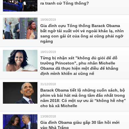
ra tranh cử Tổng thống?
18/06/2019
Gia đình cựu Tổng thống Barack Obama
bất ngờ tái xuất với vẻ ngoài khác lạ, nhìn
sang con gái út của ông ai cũng phải ngỡ
ngàng
18/01/2019
Từng bị nhận xét "không đủ giỏi để đỗ
trường Princeton", phu nhân Michelle
Obama đã thực hiện một điều để khẳng
định mình khiến ai cũng nể
31/12/2018
Barack Obama tiết lộ những cuốn sách, bộ
phim và bài hát mà ông tâm đắc nhất trong
năm 2018: Có một sự ưu ái “không hề nhẹ”
cho bà xã Michelle
13/08/2018
Gia đình Obama giàu gấp 30 lần hồi mới
vào Nhà Trắng