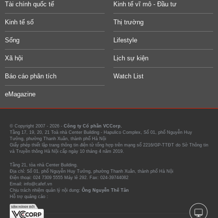
Tài chính quốc tế
Kinh tế vĩ mô - Đầu tư
Kinh tế số
Thị trường
Sống
Lifestyle
Xã hội
Lịch sự kiện
Báo cáo phân tích
Watch List
eMagazine
© Copyright 2007 - 2026 -
Công ty Cổ phần VCCorp.
Tầng 17, 19, 20, 21 Toà nhà Center Building - Hapulico Complex, Số 01, phố Nguyễn Huy
Tưởng, phường Thanh Xuân, thành phố Hà Nội
Giấy phép thiết lập trang thông tin điện tử tổng hợp trên mạng số 2216/GP-TTĐT do Sở Thông tin
và Truyền thông Hà Nội cấp ngày 10 tháng 4 năm 2019.
Tầng 21, tòa nhà Center Building.
Địa chỉ: Số 01, phố Nguyễn Huy Tưởng, phường Thanh Xuân, thành phố Hà Nội
Điện thoại: 024 7309 5555 Máy lẻ 292. Fax: 024-39744082
Email: info@cafef.vn
Chịu trách nhiệm quản lý nội dung:
Ông Nguyễn Thế Tân
Hỗ trợ quảng cáo :