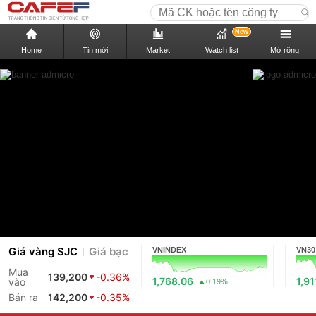
New
Home
Tin mới
Market
Watch list
Mở rộng
Giá vàng SJC
Giá bạc
VNINDEX
VN30
Mua
139,200
-0.36%
1,768.06
1,91
vào
0.19%
Bán ra
142,200
-0.35%