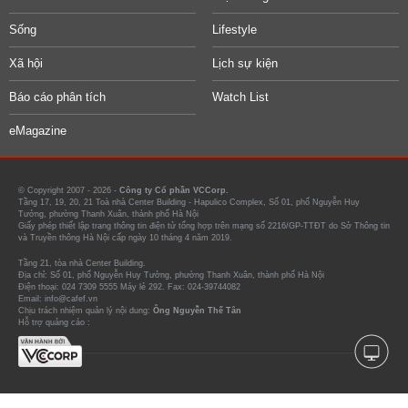
Sống
Lifestyle
Xã hội
Lịch sự kiện
Báo cáo phân tích
Watch List
eMagazine
© Copyright 2007 - 2026 -
Công ty Cổ phần VCCorp.
Tầng 17, 19, 20, 21 Toà nhà Center Building - Hapulico Complex, Số 01, phố Nguyễn Huy
Tưởng, phường Thanh Xuân, thành phố Hà Nội
Giấy phép thiết lập trang thông tin điện tử tổng hợp trên mạng số 2216/GP-TTĐT do Sở Thông tin
và Truyền thông Hà Nội cấp ngày 10 tháng 4 năm 2019.
Tầng 21, tòa nhà Center Building.
Địa chỉ: Số 01, phố Nguyễn Huy Tưởng, phường Thanh Xuân, thành phố Hà Nội
Điện thoại: 024 7309 5555 Máy lẻ 292. Fax: 024-39744082
Email: info@cafef.vn
Chịu trách nhiệm quản lý nội dung:
Ông Nguyễn Thế Tân
Hỗ trợ quảng cáo :