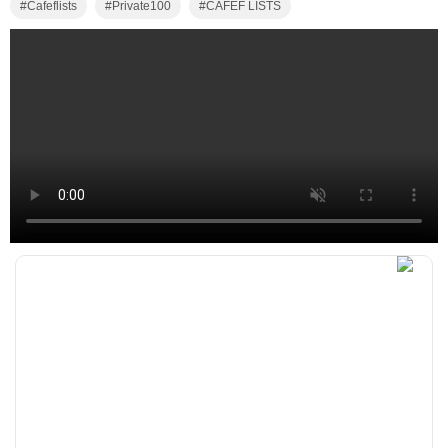
Cafeflists
Private100
CAFEF LISTS