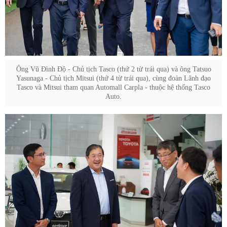
Ông Vũ Đình Độ - Chủ tịch Tasco (thứ 2 từ trái qua) và ông Tatsuo
Yasunaga - Chủ tịch Mitsui (thứ 4 từ trái qua), cùng đoàn Lãnh đạo
Tasco và Mitsui tham quan Automall Carpla - thuộc hệ thống Tasco
Auto.