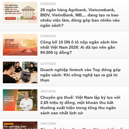
03/08/2026
28 ngân hàng Agribank, Vietcombank,
BIDV, VietinBank, MB,... đang tạo ra bao
nhiêu việc làm, đóng góp bao nhiêu vào
ngân sách?
03/08/2026
Công bố 10 DN ô tô nộp ngân sách lớn
nhất Việt Nam 2026: Ai đã tạo nên gần
94.000 tỷ đồng?
31/07/2026
Doanh nghiệp fintech vào Top đóng góp
ngân sách: Khi công nghệ tạo ra giá trị
thực
30/07/2026
Chuyên gia thuế: Việt Nam lập kỷ lục với
2,65 triệu tỷ đồng, một khoản thu bất
thường xuất hiện trong tổng thu ngân
sách cao nhất lịch sử
29/07/2026