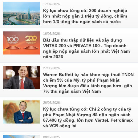
17/07/2026
Kỷ lục chưa từng có: 200 doanh nghiệp
lớn nhất nộp gần 1 triệu tỷ đồng, chiếm
hơn 1/3 tổng thu ngân sách cả nước
16/06/2026
Bắt đầu thu thập dữ liệu và xây dựng
VNTAX 200 và PRIVATE 100 - Top doanh
nghiệp nộp ngân sách lớn nhất Việt Nam
năm 2026
27/03/2026
Warren Buffett tự hào khoe nộp thuế TNDN
chiếm 5% của Mỹ, tỷ phú Phạm Nhật
Vượng làm được điều kinh ngạc hơn: gần
7% thu ngân sách Việt Nam
26/03/2026
Kỷ lục chưa từng có: Chỉ 2 công ty của tỷ
phú Phạm Nhật Vượng đã nộp ngân sách
87.400 tỷ đồng, lớn hơn Viettel, Petrolimex
và VCB cộng lại
08/12/2025