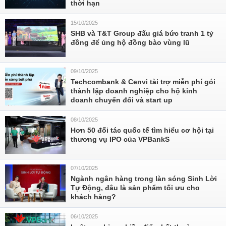
thời hạn
15/10/2025
SHB và T&T Group đấu giá bức tranh 1 tỷ
đồng để ủng hộ đồng bào vùng lũ
09/10/2025
Techcombank & Cenvi tài trợ miễn phí gói
thành lập doanh nghiệp cho hộ kinh
doanh chuyển đổi và start up
08/10/2025
Hơn 50 đối tác quốc tế tìm hiểu cơ hội tại
thương vụ IPO của VPBankS
07/10/2025
Ngành ngân hàng trong làn sóng Sinh Lời
Tự Động, đâu là sản phẩm tối ưu cho
khách hàng?
06/10/2025