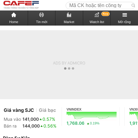
New
Home
Tin mới
Market
Watch list
Mở rộng
Giá vàng SJC
Giá bạc
VNINDEX
VN30
Mua vào
141,000
0.57%
1,768.06
1,91
0.19%
Bán ra
144,000
0.56%