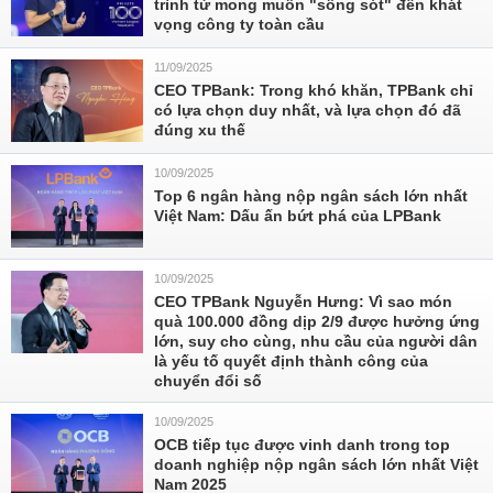
trình từ mong muốn "sống sót" đến khát
vọng công ty toàn cầu
11/09/2025
CEO TPBank: Trong khó khăn, TPBank chỉ
có lựa chọn duy nhất, và lựa chọn đó đã
đúng xu thế
10/09/2025
Top 6 ngân hàng nộp ngân sách lớn nhất
Việt Nam: Dấu ấn bứt phá của LPBank
10/09/2025
CEO TPBank Nguyễn Hưng: Vì sao món
quà 100.000 đồng dịp 2/9 được hưởng ứng
lớn, suy cho cùng, nhu cầu của người dân
là yếu tố quyết định thành công của
chuyển đổi số
10/09/2025
OCB tiếp tục được vinh danh trong top
doanh nghiệp nộp ngân sách lớn nhất Việt
Nam 2025