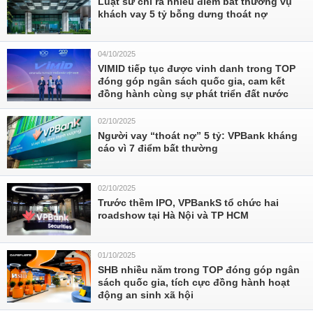
Luật sư chỉ ra nhiều điểm bất thường vụ
khách vay 5 tỷ bỗng dưng thoát nợ
04/10/2025
VIMID tiếp tục được vinh danh trong TOP
đóng góp ngân sách quốc gia, cam kết
đồng hành cùng sự phát triển đất nước
02/10/2025
Người vay “thoát nợ” 5 tỷ: VPBank kháng
cáo vì 7 điểm bất thường
02/10/2025
Trước thềm IPO, VPBankS tổ chức hai
roadshow tại Hà Nội và TP HCM
01/10/2025
SHB nhiều năm trong TOP đóng góp ngân
sách quốc gia, tích cực đồng hành hoạt
động an sinh xã hội