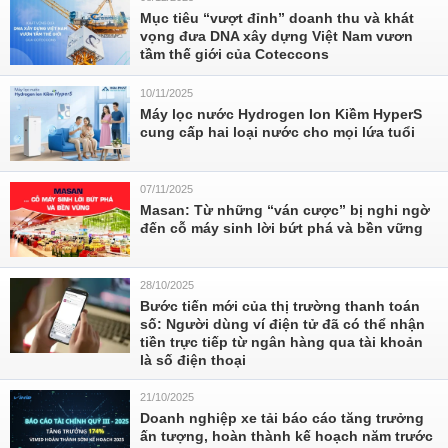
Mục tiêu “vượt đỉnh” doanh thu và khát
vọng đưa DNA xây dựng Việt Nam vươn
tầm thế giới của Coteccons
10/11/2025
Máy lọc nước Hydrogen Ion Kiềm HyperS
cung cấp hai loại nước cho mọi lứa tuổi
07/11/2025
Masan: Từ những “ván cược” bị nghi ngờ
đến cỗ máy sinh lời bứt phá và bền vững
28/10/2025
Bước tiến mới của thị trường thanh toán
số: Người dùng ví điện tử đã có thể nhận
tiền trực tiếp từ ngân hàng qua tài khoản
là số điện thoại
21/10/2025
Doanh nghiệp xe tải báo cáo tăng trưởng
ấn tượng, hoàn thành kế hoạch năm trước