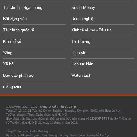
Tài chính - Ngân hàng
Smart Money
Bất động sản
Doanh nghiệp
Tài chính quốc tế
Kinh tế vĩ mô - Đầu tư
Kinh tế số
Thị trường
Sống
Lifestyle
Xã hội
Lịch sự kiện
Báo cáo phân tích
Watch List
eMagazine
© Copyright 2007 - 2026 -
Công ty Cổ phần VCCorp.
Tầng 17, 19, 20, 21 Toà nhà Center Building - Hapulico Complex, Số 01, phố Nguyễn Huy
Tưởng, phường Thanh Xuân, thành phố Hà Nội
Giấy phép thiết lập trang thông tin điện tử tổng hợp trên mạng số 2216/GP-TTĐT do Sở Thông tin
và Truyền thông Hà Nội cấp ngày 10 tháng 4 năm 2019.
Tầng 21, tòa nhà Center Building.
Địa chỉ: Số 01, phố Nguyễn Huy Tưởng, phường Thanh Xuân, thành phố Hà Nội