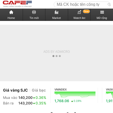
New
Home
Tin mới
Market
Watch list
Mở rộng
Giá vàng SJC
Giá bạc
VNINDEX
VN30
Mua vào
140,200
0.36%
1,768.06
1,91
0.19%
Bán ra
143,200
0.35%