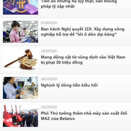
Tiền ảo nhưng hệ lụy thật; cần khung
pháp lý cập nhật
07/08/2020
Ban hành Nghị quyết 115: Xây dựng công
nghiệp hỗ trợ để "lót ổ đón đại bàng"
19/02/2020
Mang động vật từ vùng dịch vào Việt Nam
bị phạt 30 triệu đồng
30/12/2019
Nghịch lý dòng tiền kiều hối
15/12/2019
Phó Thủ tướng thăm nhà máy sản xuất ôtô
MAZ của Belarus