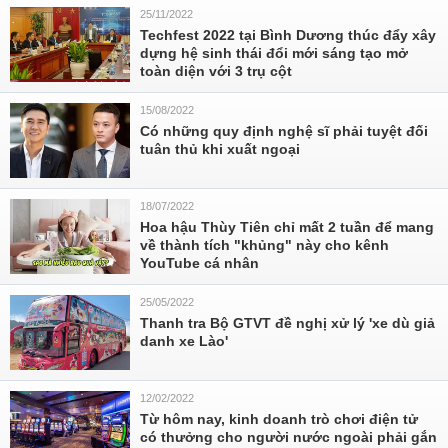
25/11/2022
Techfest 2022 tại Bình Dương thúc đẩy xây
dựng hệ sinh thái đổi mới sáng tạo mở
toàn diện với 3 trụ cột
15/08/2022
Có những quy định nghệ sĩ phải tuyệt đối
tuân thủ khi xuất ngoại
18/07/2022
Hoa hậu Thùy Tiên chỉ mất 2 tuần để mang
về thành tích "khủng" này cho kênh
YouTube cá nhân
25/05/2022
Thanh tra Bộ GTVT đề nghị xử lý 'xe dù giả
danh xe Lào'
12/02/2022
Từ hôm nay, kinh doanh trò chơi điện tử
có thưởng cho người nước ngoài phải gắn