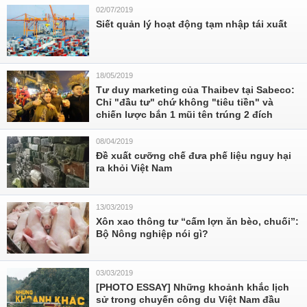
02/07/2019
Siết quản lý hoạt động tạm nhập tái xuất
18/05/2019
Tư duy marketing của Thaibev tại Sabeco:
Chỉ "đầu tư" chứ không "tiêu tiền" và
chiến lược bắn 1 mũi tên trúng 2 đích
08/04/2019
Đề xuất cưỡng chế đưa phế liệu nguy hại
ra khỏi Việt Nam
13/03/2019
Xôn xao thông tư “cấm lợn ăn bèo, chuối”:
Bộ Nông nghiệp nói gì?
03/03/2019
[PHOTO ESSAY] Những khoảnh khắc lịch
sử trong chuyến công du Việt Nam đầu