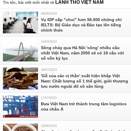
LÃNH THỔ VIỆT NAM
Tin tức, bài viết mới nhất về
09/05/2024
Vụ IDP cấp "chui" hơn 56.000 chứng chỉ
IELTS: Bộ Giáo dục và Đào tạo lên tiếng
chính thức
16/04/2024
Sông chảy qua Hà Nội 'cõng' nhiều cầu
nhất Việt Nam, năm 2050 sẽ có 18 cầu với
số vốn kỷ lục
28/07/2023
'Gỗ của các vị thần' xuất hiện khắp Việt
Nam: Chất lượng số 1 thế giới, giới thượng
lưu nước ngoài đổ xô săn lùng
17/07/2023
Đưa Việt Nam trở thành trung tâm logistics
của châu Á
23/06/2023