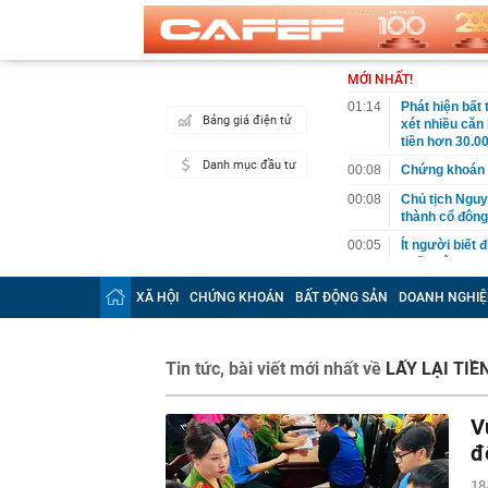
MỚI NHẤT!
01:14
Phát hiện bất
Bảng giá điện tử
xét nhiều căn
tiền hơn 30.00
Danh mục đầu tư
00:08
Chứng khoán 
00:08
Chủ tịch Nguy
thành cổ đông
00:05
Ít người biết 
nhất biên cươ
trekking
XÃ HỘI
CHỨNG KHOÁN
BẤT ĐỘNG SẢN
DOANH NGHIỆ
00:05
Việt Nam có 1
giường bệnh, 
2026"
Tin tức, bài viết mới nhất về
LẤY LẠI TIỀ
00:05
56 mã chứng k
00:03
Một doanh ngh
năm 2026, lợ
V
00:03
Chứng khoán 
đ
ngay trong th
18