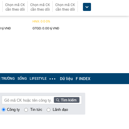
Chọn mã CK
Chọn mã CK
Chọn mã CK
cần theo dõi
cần theo dõi
cần theo dõi
Dữ liệu
F INDEX
Ị TRƯỜNG
SỐNG
LIFESTYLE
Công ty
Tin tức
Lãnh đạo