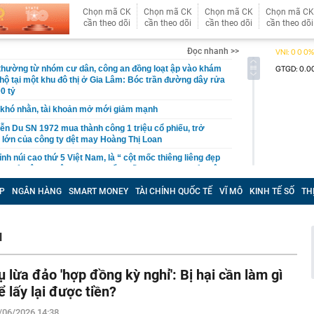
Chọn mã CK
Chọn mã CK
Chọn mã CK
Chọn mã CK
cần theo dõi
cần theo dõi
cần theo dõi
cần theo dõi
Đọc nhanh >>
 thường từ nhóm cư dân, công an đồng loạt ập vào khám
 hộ tại một khu đô thị ở Gia Lâm: Bóc trần đường dây rửa
0 tỷ
khó nhằn, tài khoản mở mới giảm mạnh
ễn Du SN 1972 mua thành công 1 triệu cổ phiếu, trở
 lớn của công ty dệt may Hoàng Thị Loan
đỉnh núi cao thứ 5 Việt Nam, là “ cột mốc thiêng liêng đẹp
ng” ở độ cao trên 3.000m, điểm đến "trong mơ" của dân
P
NGÂN HÀNG
SMART MONEY
TÀI CHÍNH QUỐC TẾ
VĨ MÔ
KINH TẾ SỐ
TH
 hệ thống y khoa tư nhân sở hữu 14 bệnh viện, 2.900
vừa được vinh danh "Hệ thống Y khoa tốt nhất Việt Nam
N
hoán bị HoSE cắt margin trong tháng 8
iệp Việt thu hơn 1 tỷ USD ở nước ngoài trong nửa đầu
i nhuận tăng hơn 120%
ụ lừa đảo 'hợp đồng kỳ nghỉ': Bị hại cần làm gì
Vietcap dự phóng VN-Index có thể chạm mốc 1.885 điểm
ể lấy lại được tiền?
áng 8
/06/2026 14:38