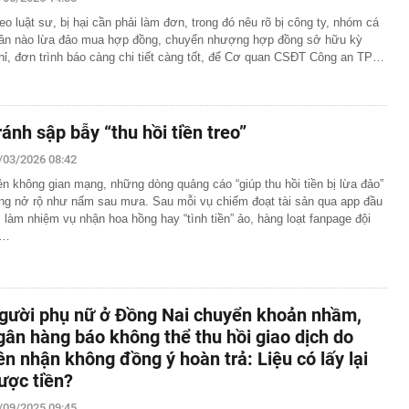
lượng tiền hơn 62.000 tỷ đồng, lớn hơn cả Vinhomes,
eo luật sư, bị hại cần phải làm đơn, trong đó nêu rõ bị công ty, nhóm cá
ân nào lừa đảo mua hợp đồng, chuyển nhượng hợp đồng sở hữu kỳ
y Điện Máy Xanh, Bách Hóa Xanh, An Khang, vốn hóa
ng DMX
hỉ, đơn trình báo càng chi tiết càng tốt, để Cơ quan CSĐT Công an TP…
 nhà cổ, phát hiện 'kho báu' gồm 1.000 đồng tiền vàng và
ấu trong nhiều ngăn bí mật - giá trị hơn 18 tỷ đồng
ận biết ngôi nhà có phong thuỷ không thuận lợi
ránh sập bẫy “thu hồi tiền treo”
ượng khách đến Việt Nam đông nhất 7 tháng đầu năm,
 và Nga, gấp gần 6 lần Ấn Độ
/03/2026 08:42
i cây tiết lộ: Khách thường chọn quả to, người trong
ên không gian mạng, những dòng quảng cáo “giúp thu hồi tiền bị lừa đảo”
tra 5 chi tiết này trước
ng nở rộ như nấm sau mưa. Sau mỗi vụ chiếm đoạt tài sản qua app đầu
, làm nhiệm vụ nhận hoa hồng hay “tình tiền” ảo, hàng loạt fanpage đội
 cao tốc quỳ gối 1h an ủi khách: 7 năm sau ở khách sạn 5
 ở nhà, bay hạng thương gia
t…
 có xương trẻ khỏe như phụ nữ 30, bác sĩ kinh ngạc khi
a đựng tâm huyết của NSND Tự Long
gười phụ nữ ở Đồng Nai chuyển khoản nhầm,
 4.300 USD/ounce, chuyên gia dự báo đỉnh mới
gân hàng báo không thể thu hồi giao dịch do
iệp dầu khí đem hơn 42.200 tỷ đồng gửi ngân hàng
ên nhận không đồng ý hoàn trả: Liệu có lấy lại
o những người không rút điện ấm siêu tốc trước khi ngủ
ược tiền?
/09/2025 09:45