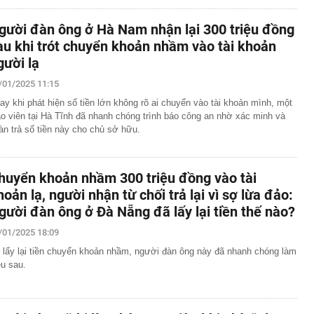
gười đàn ông ở Hà Nam nhận lại 300 triệu đồng
au khi trót chuyển khoản nhầm vào tài khoản
gười lạ
/01/2025 11:15
ay khi phát hiện số tiền lớn không rõ ai chuyển vào tài khoản mình, một
áo viên tại Hà Tĩnh đã nhanh chóng trình báo công an nhờ xác minh và
àn trả số tiền này cho chủ sở hữu.
huyển khoản nhầm 300 triệu đồng vào tài
hoản lạ, người nhận từ chối trả lại vì sợ lừa đảo:
gười đàn ông ở Đà Nẵng đã lấy lại tiền thế nào?
/01/2025 18:09
 lấy lại tiền chuyển khoản nhầm, người đàn ông này đã nhanh chóng làm
ều sau.