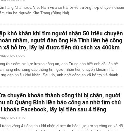
ân hàng Nhà nước Việt Nam vừa có trả lời về trường hợp chuyển khoản
ầm của bà Nguyễn Kim Trang (Đồng Nai).
ặp khó khăn khi tìm người nhận 50 triệu chuyển
hoản nhầm, người đàn ông Hà Tĩnh liên hệ công
n xã hỗ trợ, lấy lại được tiền dù cách xa 400km
/04/2025 16:26
ong thư cảm ơn lực lượng công an, anh Trung cho biết anh đã liên hệ
ân hàng nhờ cung cấp thông tin người nhận tiền chuyển khoản nhầm
ưng gặp nhiều khó khăn. Sau đó, anh nhờ công an xã hỗ trợ và thành…
ừa chuyển khoản thành công thì bị chặn, người
hụ nữ Quảng Bình liền báo công an nhờ tìm chủ
ài khoản Facebook, lấy lại tiền sau 4 tiếng
/04/2025 10:35
ỉ trong vòng 4 tiếng sau khi nhận được tin báo, lực lượng công an xã đã