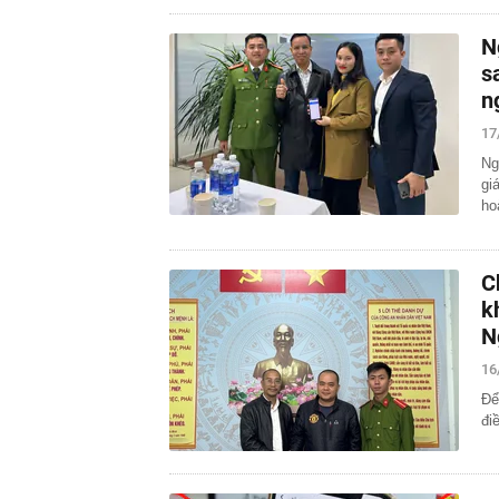
N
s
n
17
Ng
gi
ho
C
k
N
16
Để
đi