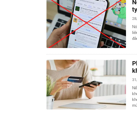
N
ty
28
Nó
li
đả
P
k
31
Nế
kh
kh
m