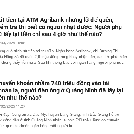
út tiền tại ATM Agribank nhưng lỡ để quên,
iểm tra thì biết có người nhặt được: Người phụ
ữ lấy lại tiền chỉ sau 4 giờ như thế nào?
/03/2025 16:08
ong quá trình rút tiền tại trụ ATM Ngân hàng Agribank, chị Dương Thị
ệu Hồng đã để quên 2,9 triệu đồng trong khay nhận tiền, sau khi phát hiện
ì không thấy tiền nữa. Sau khi thông báo với ngân hàng, người phụ nữ…
huyển khoản nhầm 740 triệu đồng vào tài
hoản lạ, người đàn ông ở Quảng Ninh đã lấy lại
iền như thế nào?
/02/2025 11:27
i đây, Công an xã Đào Mỹ, huyện Lạng Giang, tỉnh Bắc Giang hỗ trợ
t công dân ở tỉnh Quảng Ninh nhận lại hơn 740 triệu đồng do chuyển
ầm qua tài khoản ngân hàng một người lạ.