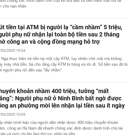
anh chóng xác minh danh tính của kẻ lừa đảo và tiến hành trao trả tài
n cho nạn nhân.
út tiền tại ATM bị người lạ “cầm nhầm” 5 triệu,
gười phụ nữ nhận lại toàn bộ tiền sau 2 tháng
hờ công an và cộng đồng mạng hỗ trợ
/03/2025 19:24
 Nga thực hiện rút tiền tại một cây ATM, tuy nhiên chờ mãi mà không
ấy máy nhả tiền, bà cho rằng cây ATM bị hỏng và rời đi. Số tiền sau đó bị
t người phụ nữ đến sau “lấy nhầm”.
huyển khoản nhầm 400 triệu, tưởng “mất
rắng”: Người phụ nữ ở Ninh Bình bất ngờ được
ông an phường mời lên nhận lại tiền sau ít ngày
/03/2025 10:03
ếp nhận trình báo của người dân nhận được 400 triệu chuyển khoản
ầm, công an Hà Nam đã nhanh chóng xác định được danh tính chủ tài
oản và mời chị lên làm thủ tục nhận lại tiền.