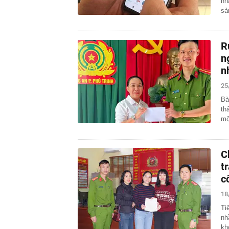
nh
sả
R
n
n
25
Bà
th
mộ
C
t
c
18
Ti
nh
kh