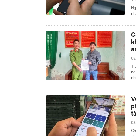
Ng
nh
G
k
a
08
Tr
ng
nh
V
p
t
08
Ch