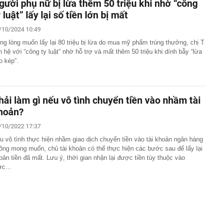
gười phụ nữ bị lừa thêm 50 triệu khi nhờ “công
 luật” lấy lại số tiền lớn bị mất
/10/2024 10:49
ng lòng muốn lấy lại 80 triệu bị lừa do mua mỹ phẩm trúng thưởng, chị T
ên hệ với “công ty luật” nhờ hỗ trợ và mất thêm 50 triệu khi dính bẫy “lừa
o kép”.
hải làm gì nếu vô tình chuyển tiền vào nhầm tài
hoản?
/10/2022 17:37
u vô tình thực hiện nhầm giao dịch chuyển tiền vào tài khoản ngân hàng
ông mong muốn, chủ tài khoản có thể thực hiện các bước sau để lấy lại
oản tiền đã mất. Lưu ý, thời gian nhận lại được tiền tùy thuộc vào
ức…