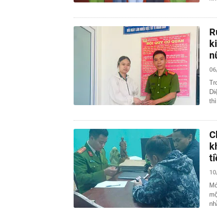
R
k
n
06
Tr
Di
th
C
k
t
10
Mớ
mộ
nh