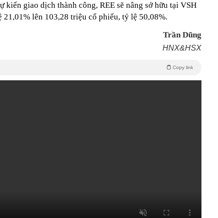
Dự kiến giao dịch thành công, REE sẽ nâng sở hữu tại VSH
lệ 21,01% lên 103,28 triệu cổ phiếu, tỷ lệ 50,08%.
Trần Dũng
HNX&HSX
Copy link