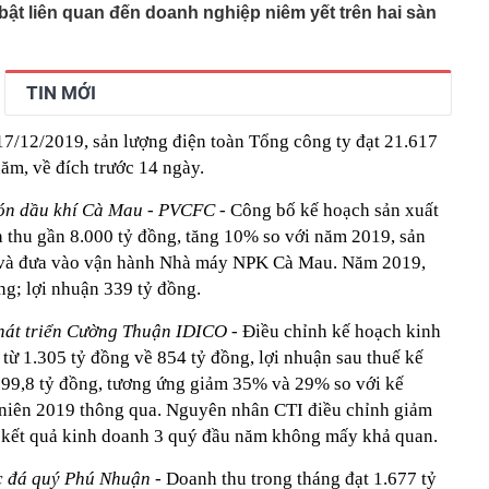
bật liên quan đến doanh nghiệp niêm yết trên hai sàn
ảo hiểm đầu tư cổ phiếu lãi, lỗ ra sao?
trả nợ nhanh, không tiêu cho bản thân: 5 điều tưởng
hưa chắc tốt
TIN MỚI
tỷ đồng trong phiên cuối tuần, tự doanh CTCK "xả" mã
t?
17/12/2019, sản lượng điện toàn Tổng công ty đạt 21.617
n ở Chernigovka, 5 lữ đoàn Kiev rút lui - Hàng trăm tên
ăm, về đích trước 14 ngày.
 tới Ukraine sau tuyên bố từ ông Trump
hỉ để rang: Ăn sống được cho là bổ thận, nấu chín lại
ón dầu khí Cà Mau - PVCFC
- Công bố kế hoạch sản xuất
thu gần 8.000 tỷ đồng, tăng 10% so với năm 2019, sản
i khiến "dân đào đường" thế giới thán phục với cỗ máy
 sở hữu hai công nghệ cực độc
n và đưa vào vận hành Nhà máy NPK Cà Mau. Năm 2019,
g; lợi nhuận 339 tỷ đồng.
 tìm người tên Nguyễn Bá Hoàng Tùng SN 1994
rút 1,5 tỷ đồng tiền mặt, cặp vợ chồng "lọt tầm ngắm" bị
hát triển Cường Thuận IDICO
- Điều chỉnh kế hoạch kinh
ến tận nhà
từ 1.305 tỷ đồng về 854 tỷ đồng, lợi nhuận sau thuế kế
ọa dậy sóng ở châu Á, game thủ Việt Nam có “dính bão”?
 99,8 tỷ đồng, tương ứng giảm 35% và 29% so với kế
eo biển Hormuz không đồng nghĩa khôi phục hiện trạng
iên 2019 thông qua. Nguyên nhân CTI điều chỉnh giảm
ranh
 kết quả kinh doanh 3 quý đầu năm không mấy khả quan.
c đá quý Phú Nhuận
- Doanh thu trong tháng đạt 1.677 tỷ