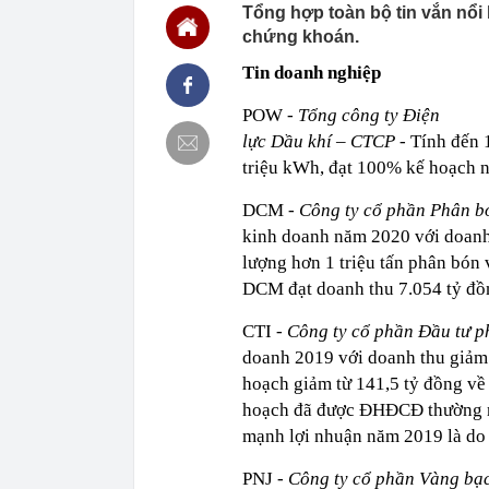
Tổng hợp toàn bộ tin vắn nổi 
20:37
Doanh nghiệp b
chứng khoán.
20:35
Mua nhà sớm, 
Tin doanh nghiệp
đúng nhưng c
20:32
Bán ròng 600 
POW
- Tổng công ty Điện
nào mạnh nhấ
lực Dầu khí – CTCP
- Tính đến 
20:29
Cờ Nga kéo lê
triệu kWh, đạt 100% kế hoạch n
lửa không thể
20:23
Hạt dẻ không c
DCM -
Công ty cổ phần Phân b
giúp kiện tỳ
kinh doanh năm 2020 với doanh 
20:22
Trung Quốc lạ
chưa từng có,
lượng hơn 1 triệu tấn phân bó
DCM đạt doanh thu 7.054 tỷ đồn
20:21
Công an truy
20:03
Ra ngân hàng 
CTI -
Công ty cổ phần Đầu tư p
công an tìm đ
doanh 2019 với doanh thu giảm 
20:01
Giá card đồ h
hoạch giảm từ 141,5 tỷ đồng về
20:00
Iran: Mở lại 
hoạch đã được ĐHĐCĐ thường n
trước chiến t
mạnh lợi nhuận năm 2019 là do
PNJ -
Công ty cổ phần Vàng bạ