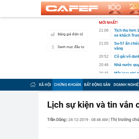
MỚI NHẤT!
21:06
Tịch thu hơn 1
Bảng giá điện tử
xe khách Tru
21:05
Su-57 ẩn chứa
Danh mục đầu tư
vãng
20:52
Cô gái vô dan
20:46
Nhà nước quyế
20:45
Một 'vua pin' 
2028, phục vụ 
XÃ HỘI
CHỨNG KHOÁN
BẤT ĐỘNG SẢN
DOANH NGHIỆ
20:45
Tờ báo năm 19
xinh: Ngoài đờ
20:44
Bắt Lê Quang 
Lịch sự kiện và tin vắ
tang vật thu g
20:43
Ukraine tăng 
diễn ra ở một
Thị trường ch
Trần Dũng
|
24-12-2019 - 08:48 AM
|
20:38
Khi nào chạy 
20:38
Tập đoàn Mườ
lớn