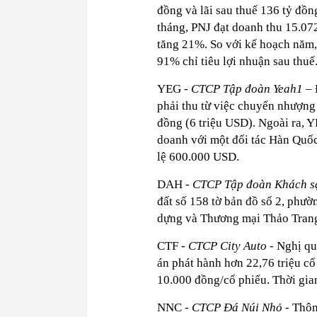
đồng và lãi sau thuế 136 tỷ đồ
tháng, PNJ đạt doanh thu 15.072
tăng 21%. So với kế hoạch năm,
91% chỉ tiêu lợi nhuận sau thuế
YEG
- CTCP Tập đoàn Yeah1
– 
phải thu từ việc chuyển nhượng
đồng (6 triệu USD). Ngoài ra, 
doanh với một đối tác Hàn Quốc 
lệ 600.000 USD.
DAH -
CTCP Tập đoàn Khách s
đất số 158 tờ bản đồ số 2, ph
dựng và Thương mại Thảo Trang,
CTF
- CTCP City Auto -
Nghị qu
án phát hành hơn 22,76 triệu cổ
10.000 đồng/cổ phiếu. Thời gian
NNC -
CTCP Đá Núi Nhỏ -
Thông