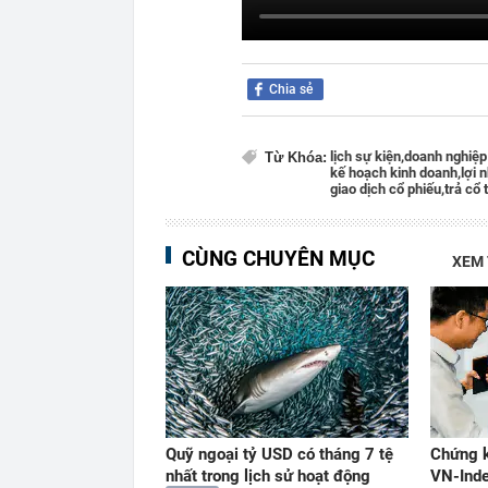
Chia sẻ
lịch sự kiện,
doanh nghiệp
Từ Khóa:
kế hoạch kinh doanh,
lợi 
giao dịch cổ phiếu,
trả cổ 
CÙNG CHUYÊN MỤC
XEM
Quỹ ngoại tỷ USD có tháng 7 tệ
Chứng k
nhất trong lịch sử hoạt động
VN-Ind