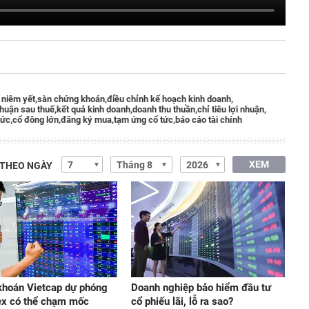
 niêm yết,
sàn chứng khoán,
điều chỉnh kế hoạch kinh doanh,
nhuận sau thuế,
kết quả kinh doanh,
doanh thu thuần,
chỉ tiêu lợi nhuận,
tức,
cổ đông lớn,
đăng ký mua,
tạm ứng cổ tức,
báo cáo tài chính
XEM
 THEO NGÀY
hoán Vietcap dự phóng
Doanh nghiệp bảo hiểm đầu tư
ex có thể chạm mốc
cổ phiếu lãi, lỗ ra sao?