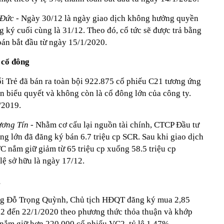
 Đức
- Ngày 30/12 là ngày giao dịch không hưởng quyền
 ký cuối cùng là 31/12. Theo đó, cổ tức sẽ được trả bằng
toán bắt đầu từ ngày 15/1/2020.
 cổ đông
i Trẻ đã bán ra toàn bội 922.875 cổ phiếu C21 tương ứng
n biểu quyết và không còn là cổ đông lớn của công ty.
/2019.
ương Tín
- Nhằm cơ cấu lại nguồn tài chính, CTCP Đầu tư
 lớn đã đăng ký bán 6.7 triệu cp SCR. Sau khi giao dịch
C nắm giữ giảm từ 65 triệu cp xuống 58.5 triệu cp
lệ sở hữu là ngày 17/12.
g
 Đỗ Trọng Quỳnh, Chủ tịch HĐQT đăng ký mua 2,85
12 đến 22/1/2020 theo phương thức thỏa thuận và khớp
 nắm giữ hơn 220.000 cổ phiếu VC2, tỷ lệ 1,47%.