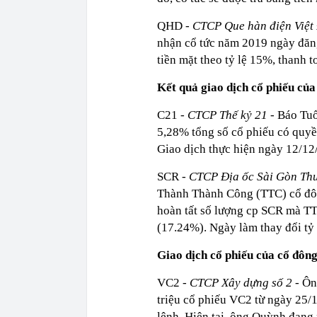
QHD -
CTCP Que hàn điện Việt
nhận cổ tức năm 2019 ngày đăng
tiền mặt theo tỷ lệ 15%, thanh 
Kết quả giao dịch cổ phiếu của
C21
- CTCP Thế kỷ 21 -
Báo Tuổ
5,28% tổng số cổ phiếu có quyề
Giao dịch thực hiện ngày 12/12
SCR
- CTCP Địa ốc Sài Gòn Th
Thành Thành Công (TTC) cổ đông
hoàn tất số lượng cp SCR mà TT
(17.24%). Ngày làm thay đổi tỷ 
Giao dịch cổ phiếu của cổ đôn
VC2 -
CTCP Xây dựng số 2 -
Ông
triệu cổ phiếu VC2 từ ngày 25/
lệnh. Hiện tại, ông Quỳnh đang