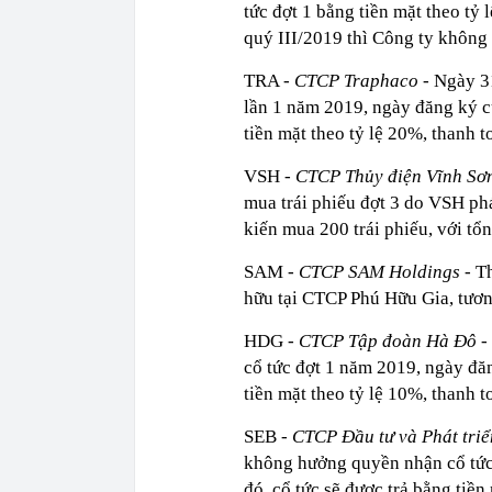
tức đợt 1 bằng tiền mặt theo tỷ
quý III/2019 thì Công ty không 
TRA
- CTCP Traphaco
- Ngày 3
lần 1 năm 2019, ngày đăng ký cu
tiền mặt theo tỷ lệ 20%, thanh 
VSH
- CTCP Thủy điện Vĩnh Sơ
mua trái phiếu đợt 3 do VSH p
kiến mua 200 trái phiếu, với tổn
SAM -
CTCP SAM Holdings -
Th
hữu tại CTCP Phú Hữu Gia, tương
HDG -
CTCP Tập đoàn Hà Đô
-
cổ tức đợt 1 năm 2019, ngày đăn
tiền mặt theo tỷ lệ 10%, thanh 
SEB
- CTCP Đầu tư và Phát tri
không hưởng quyền nhận cổ tức 
đó, cổ tức sẽ được trả bằng tiền