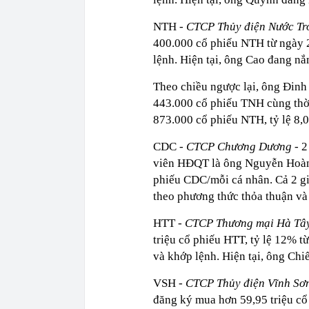
NTH -
CTCP Thủy điện Nước Tr
400.000 cổ phiếu NTH từ ngày 
lệnh. Hiện tại, ông Cao đang nắ
Theo chiều ngược lại, ông Đi
443.000 cổ phiếu TNH cùng thời
873.000 cổ phiếu NTH, tỷ lệ 8,
CDC
- CTCP Chương Dương
- 2
viên HĐQT là ông Nguyễn Hoàn
phiếu CDC/mỗi cá nhân. Cả 2 gi
theo phương thức thỏa thuận và
HTT -
CTCP Thương mại Hà Tâ
triệu cổ phiếu HTT, tỷ lệ 12% 
và khớp lệnh. Hiện tại, ông Ch
VSH -
CTCP Thủy điện Vĩnh Sơn
đăng ký mua hơn 59,95 triệu c