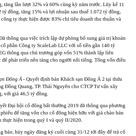
ng, tăng lần lượt 32% và 60% cùng kỳ năm trước. Lũy kế 11
 tỷ đồng, tăng 15% và lợi nhuận sau thuế 1.072 tỷ đồng,
 công ty thực hiện được 83% chỉ tiêu doanh thu thuần và
.
Đã thông qua việc trích lập dự phòng bổ sung giá trị khoản
 cổ phần Công ty ScaleLab LLC với số tiền gần 140 tỷ
YEG thông qua chủ trương góp vốn 51% thành lập liên
để phát triển nền tảng cho người nổi tiếng. Tổng vốn điều
ạn Đông Á -
Quyết định bán Khách sạn Đông Á 2 tại thửa
ường Đồng Quang, TP. Thái Nguyên cho CTCP Tư vấn xây
 với giá 46,5 tỷ đồng.
yết Đại hội cổ đông bất thường 2019 đã thông qua phương
 phiếu để tăng vốn cho cổ đông hiện hữu với giá chào bán
 thực hiện trong quý I và quý II/2020.
 báo, hủy ngày đăng ký cuối cùng 31/12 tới đây để trả cổ