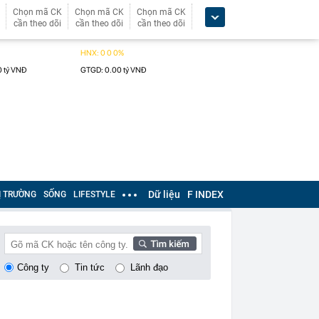
Chọn mã CK
Chọn mã CK
Chọn mã CK
cần theo dõi
cần theo dõi
cần theo dõi
Dữ liệu
F INDEX
Ị TRƯỜNG
SỐNG
LIFESTYLE
Công ty
Tin tức
Lãnh đạo