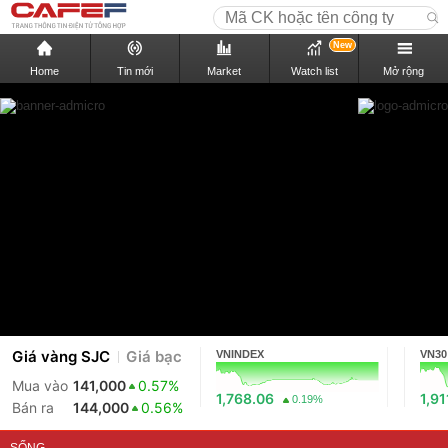
New
Home
Tin mới
Market
Watch list
Mở rộng
Giá vàng SJC
Giá bạc
VNINDEX
VN30
Mua vào
141,000
0.57%
1,768.06
1,91
0.19%
Bán ra
144,000
0.56%