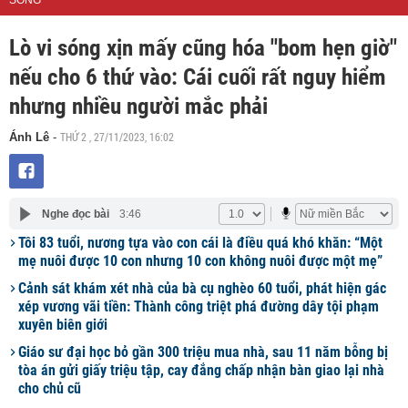
SỐNG
Lò vi sóng xịn mấy cũng hóa "bom hẹn giờ"
nếu cho 6 thứ vào: Cái cuối rất nguy hiểm
nhưng nhiều người mắc phải
THỨ 2 , 27/11/2023, 16:02
Ánh Lê
-
Nghe đọc bài
3:46
Tôi 83 tuổi, nương tựa vào con cái là điều quá khó khăn: “Một
mẹ nuôi được 10 con nhưng 10 con không nuôi được một mẹ”
Cảnh sát khám xét nhà của bà cụ nghèo 60 tuổi, phát hiện gác
xép vương vãi tiền: Thành công triệt phá đường dây tội phạm
xuyên biên giới
Giáo sư đại học bỏ gần 300 triệu mua nhà, sau 11 năm bỗng bị
tòa án gửi giấy triệu tập, cay đắng chấp nhận bàn giao lại nhà
cho chủ cũ