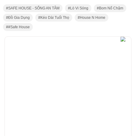
SAFE HOUSE - SỐNG AN TÂM
Lò Vi Sóng
Bom Nổ Chậm
Đồ Gia Dụng
Kéo Dài Tuổi Thọ
House N Home
#safe House