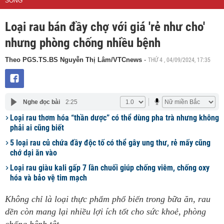
SỐNG
Loại rau bán đầy chợ với giá 'rẻ như cho'
nhưng phòng chống nhiều bệnh
THỨ 4 , 04/09/2024, 17:35
Theo PGS.TS.BS Nguyễn Thị Lâm/VTCnews
-
Nghe đọc bài
2:25
Loại rau thơm hóa “thần dược” có thể dùng pha trà nhưng không
phải ai cũng biết
5 loại rau củ chứa đầy độc tố có thể gây ung thư, rẻ mấy cũng
chớ dại ăn vào
Loại rau giàu kali gấp 7 lần chuối giúp chống viêm, chống oxy
hóa và bảo vệ tim mạch
Không chỉ là loại thực phẩm phổ biến trong bữa ăn, rau
dền còn mang lại nhiều lợi ích tốt cho sức khoẻ, phòng