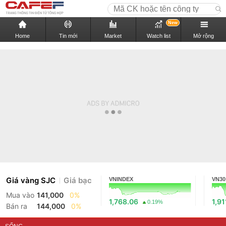
New
Home
Tin mới
Market
Watch list
Mở rộng
Giá vàng SJC
Giá bạc
VNINDEX
VN30
Mua vào
141,000
0%
1,768.06
1,91
0.19%
Bán ra
144,000
0%