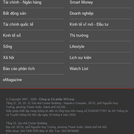
Tài chính - Ngân hàng
Smart Money
Bất động sản
Doanh nghiệp
Tài chính quốc tế
Kinh tế vĩ mô - Đầu tư
Kinh tế số
Thị trường
Sống
Lifestyle
Xã hội
Lịch sự kiện
Báo cáo phân tích
Watch List
eMagazine
© Copyright 2007 - 2026 -
Công ty Cổ phần VCCorp.
Tầng 17, 19, 20, 21 Toà nhà Center Building - Hapulico Complex, Số 01, phố Nguyễn Huy
Tưởng, phường Thanh Xuân, thành phố Hà Nội
Giấy phép thiết lập trang thông tin điện tử tổng hợp trên mạng số 2216/GP-TTĐT do Sở Thông tin
và Truyền thông Hà Nội cấp ngày 10 tháng 4 năm 2019.
Tầng 21, tòa nhà Center Building.
Địa chỉ: Số 01, phố Nguyễn Huy Tưởng, phường Thanh Xuân, thành phố Hà Nội
Điện thoại: 024 7309 5555 Máy lẻ 292. Fax: 024-39744082