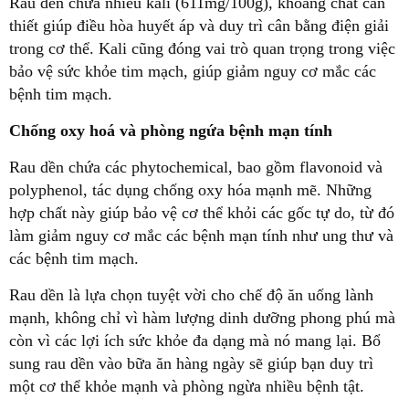
Rau dền chứa nhiều kali (611mg/100g), khoáng chất cần
thiết giúp điều hòa huyết áp và duy trì cân bằng điện giải
trong cơ thể. Kali cũng đóng vai trò quan trọng trong việc
bảo vệ sức khỏe tim mạch, giúp giảm nguy cơ mắc các
bệnh tim mạch.
Chống oxy hoá và phòng ngứa bệnh mạn tính
Rau dền chứa các phytochemical, bao gồm flavonoid và
polyphenol, tác dụng chống oxy hóa mạnh mẽ. Những
hợp chất này giúp bảo vệ cơ thể khỏi các gốc tự do, từ đó
làm giảm nguy cơ mắc các bệnh mạn tính như ung thư và
các bệnh tim mạch.
Rau dền là lựa chọn tuyệt vời cho chế độ ăn uống lành
mạnh, không chỉ vì hàm lượng dinh dưỡng phong phú mà
còn vì các lợi ích sức khỏe đa dạng mà nó mang lại. Bổ
sung rau dền vào bữa ăn hàng ngày sẽ giúp bạn duy trì
một cơ thể khỏe mạnh và phòng ngừa nhiều bệnh tật.