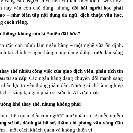
ày càng cao. Người dịch nếu chỉ làm theo kiểu “word-by-
nh này vẫn còn chỗ đứng, nhưng
đòi hỏi người học phải
tạo – như biên tập nội dung đa ngữ, dịch thuật văn học,
ng cách riêng
.
n thống: không còn là “miền đất hứa”
mơ ước con mình làm ngân hàng – một nghề vừa ổn định,
ành tài chính – ngân hàng cũng đang đứng trước làn sóng
thay thế nhiều công việc của giao dịch viên, phân tích tín
ầu tư sơ cấp
. Các ngân hàng đang chuyển đổi mạnh sang
 nhân lực truyền thống giảm dần. Những ai chỉ làm nghiệp
ch – sáng tạo giải pháp sẽ sớm bị AI vượt mặt.
 tưởng khó thay thế, nhưng không phải
ành “liên quan đến con người” như nhân sự sẽ miễn nhiễm
ụng sơ bộ, đánh giá hồ sơ, thậm chí phỏng vấn vòng đầu
ệm – một cách khách quan và không thiên vị.