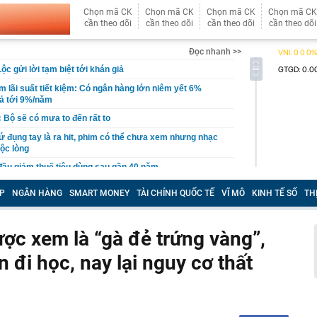
Chọn mã CK
Chọn mã CK
Chọn mã CK
Chọn mã CK
cần theo dõi
cần theo dõi
cần theo dõi
cần theo dõi
Đọc nhanh >>
c gửi lời tạm biệt tới khán giả
 lãi suất tiết kiệm: Có ngân hàng lớn niêm yết 6%
rả tới 9%/năm
 Bộ sẽ có mưa to đến rất to
cứ đụng tay là ra hit, phim có thể chưa xem nhưng nhạc
ộc lòng
đầu giảm thuế tiêu dùng sau gần 40 năm
tường: Khi nào "xem nhẹ", khi nào cần gọi kỹ sư - Thợ lâu
P
NGÂN HÀNG
SMART MONEY
TÀI CHÍNH QUỐC TẾ
VĨ MÔ
KINH TẾ SỐ
TH
ều gia chủ nên để ý
iệp sắp trả cổ tức 3.000 đồng/cp, duy trì “mưa tiền mặt”
qua
ợc xem là “gà đẻ trứng vàng”,
gia đình không còn đặt bồn rửa trong phòng tắm? Hóa ra
 đi học, nay lại nguy cơ thất
u hướng đang được ưa chuộng
ớc, kịp thời xử lý 1 đối tượng tại sân bay Nội Bài, phạt
g
hi đặt WiFi, nhiều người để sai chỗ mà không biết