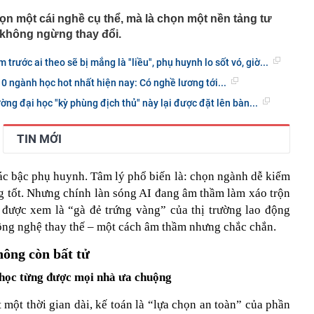
n một cái nghề cụ thể, mà là chọn một nền tảng tư
i không ngừng thay đổi.
rước ai theo sẽ bị mắng là "liều", phụ huynh lo sốt vó, giờ...
0 ngành học hot nhất hiện nay: Có nghề lương tới...
rường đại học "kỳ phùng địch thủ" này lại được đặt lên bàn...
TIN MỚI
ác bậc phụ huynh. Tâm lý phổ biến là: chọn ngành dễ kiếm
ng tốt. Nhưng chính làn sóng AI đang âm thầm làm xáo trộn
 được xem là “gà đẻ trứng vàng” của thị trường lao động
công nghệ thay thế – một cách âm thầm nhưng chắc chắn.
ông còn bất tử
 học từng được mọi nhà ưa chuộng
 một thời gian dài, kế toán là “lựa chọn an toàn” của phần