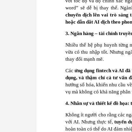
với tốc độ và độ chính xác ng
word” sẽ dễ bị thay thế. Ngà
chuyển dịch lên vai trò sáng 
hoặc dẫn dắt AI dịch theo pho
3. Ngân hàng – tài chính truyề
Nhiều thế hệ phụ huynh từng 
vừa có thu nhập tốt. Nhưng ng
thay đổi mạnh mẽ.
Các
ứng dụng fintech và AI đã 
dụng, và thậm chí cả tư vấn đ
hướng số hóa, khiến nhu cầu về
vụ mà không có khả năng phân tí
4. Nhân sự và thiết kế đồ họa:
Không ít người cho rằng các ng
với AI. Nhưng thực tế,
tuyển d
hoàn toàn có thể do AI đảm nhi