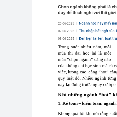
Chọn ngành không phải là chọ
duy để thích nghi với thế giớ
Ngành học này mấy năm t
20-06-2025
Thu nhập bất ngờ của 1
07-06-2025
Đến hẹn lại lên, loạt t
03-06-2025
Trong suốt nhiều năm, mỗi
mùa thi đại học lại là một
mùa “chọn ngành” căng não
của không chỉ học sinh mà cả c
việc, lương cao, càng “hot” cà
quy luật đó. Nhiều ngành từng
nay lại đứng trước nguy cơ bị 
Khi những ngành “hot” kh
1. Kế toán – kiểm toán: ngành
Không quá lời khi nói rằng suốt