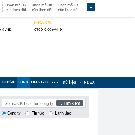
Chọn mã CK
Chọn mã CK
Chọn mã CK
cần theo dõi
cần theo dõi
cần theo dõi
Dữ liệu
F INDEX
Ị TRƯỜNG
SỐNG
LIFESTYLE
Công ty
Tin tức
Lãnh đạo