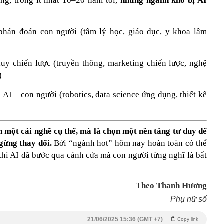
ng, trong ít nhất 10–20 năm tới,
những ngành khó bị AI
phán đoán con người (tâm lý học, giáo dục, y khoa lâm
uy chiến lược (truyền thông, marketing chiến lược, nghệ
)
 AI – con người (robotics, data science ứng dụng, thiết kế
 một cái nghề cụ thể, mà là chọn một nền tảng tư duy để
ngừng thay đổi.
Bởi “ngành hot” hôm nay hoàn toàn có thể
khi AI đã bước qua cánh cửa mà con người từng nghĩ là bất
Theo Thanh Hương
Phụ nữ số
21/06/2025 15:36 (GMT +7)
Copy link