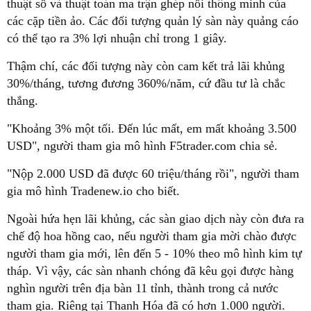
thuật số và thuật toán ma trận ghép nối thông minh của
các cặp tiền ảo. Các đối tượng quản lý sàn này quảng cáo
có thể tạo ra 3% lợi nhuận chỉ trong 1 giây.
Thậm chí, các đối tượng này còn cam kết trả lãi khủng
30%/tháng, tương đương 360%/năm, cứ đầu tư là chắc
thắng.
"Khoảng 3% một tối. Đến lúc mất, em mất khoảng 3.500
USD", người tham gia mô hình F5trader.com chia sẻ.
"Nộp 2.000 USD đã được 60 triệu/tháng rồi", người tham
gia mô hình Tradenew.io cho biết.
Ngoài hứa hẹn lãi khủng, các sàn giao dịch này còn đưa ra
chế độ hoa hồng cao, nếu người tham gia mời chào được
người tham gia mới, lên đến 5 - 10% theo mô hình kim tự
tháp. Vì vậy, các sàn nhanh chóng đã kêu gọi được hàng
nghìn người trên địa bàn 11 tỉnh, thành trong cả nước
tham gia. Riêng tại Thanh Hóa đã có hơn 1.000 người.