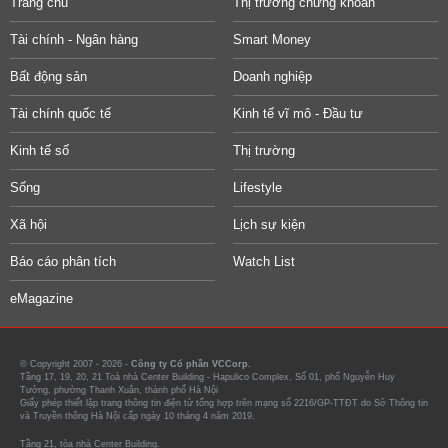
Trang chủ
Thị trường chứng khoán
Tài chính - Ngân hàng
Smart Money
Bất động sản
Doanh nghiệp
Tài chính quốc tế
Kinh tế vĩ mô - Đầu tư
Kinh tế số
Thị trường
Sống
Lifestyle
Xã hội
Lịch sự kiện
Báo cáo phân tích
Watch List
eMagazine
© Copyright 2007 - 2026 -
Công ty Cổ phần VCCorp.
Tầng 17, 19, 20, 21 Toà nhà Center Building - Hapulico Complex, Số 01, phố Nguyễn Huy
Tưởng, phường Thanh Xuân, thành phố Hà Nội
Giấy phép thiết lập trang thông tin điện tử tổng hợp trên mạng số 2216/GP-TTĐT do Sở Thông tin
và Truyền thông Hà Nội cấp ngày 10 tháng 4 năm 2019.
Tầng 21, tòa nhà Center Building.