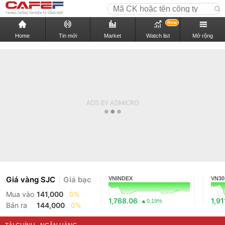
New
Home
Tin mới
Market
Watch list
Mở rộng
Giá vàng SJC
Giá bạc
VNINDEX
VN30
Mua vào
141,000
0%
1,768.06
1,91
0.19%
Bán ra
144,000
0%