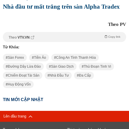
Nhà đầu tư mất trắng trên sàn Alpha Tradex
Theo PV
Copy link
Theo
VTV.VN
Từ Khóa:
Sàn Forex
Tiền Ảo
Công An Tỉnh Thanh Hóa
Đường Dây Lừa Đảo
Sàn Giao Dịch
Thủ Đoạn Tinh Vi
Chiếm Đoạt Tài Sản
Nhà Đầu Tư
Đa Cấp
Huy Động Vốn
TIN MỚI CẬP NHẬT
Lên đầu trang