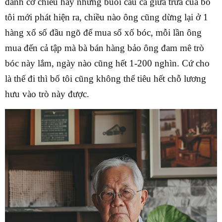
đánh cờ chiều hay những buổi câu cá giữa trưa của bố
tôi mới phát hiện ra, chiều nào ông cũng dừng lại ở 1
hàng xổ số đầu ngõ để mua sổ xố bóc, mỗi lần ông
mua đến cả tập mà bà bán hàng bảo ông đam mê trò
bóc này lắm, ngày nào cũng hết 1-200 nghìn. Cứ cho
là thế đi thì bố tôi cũng không thể tiêu hết chỗ lương
hưu vào trò này được.