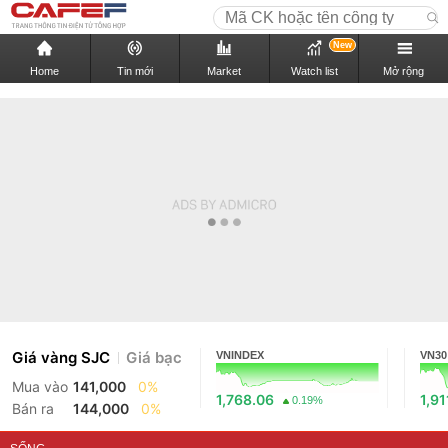
New
Home
Tin mới
Market
Watch list
Mở rộng
Giá vàng SJC
Giá bạc
VNINDEX
VN30
Mua vào
141,000
0%
1,768.06
1,91
0.19%
Bán ra
144,000
0%