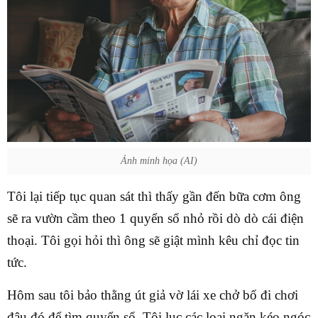
Ảnh minh họa (AI)
Tôi lại tiếp tục quan sát thì thấy gần đến bữa cơm ông
sẽ ra vườn cầm theo 1 quyển sổ nhỏ rồi dò dò cái điện
thoại. Tôi gọi hỏi thì ông sẽ giật mình kêu chỉ đọc tin
tức.
Hôm sau tôi bảo thằng út giả vờ lái xe chở bố đi chơi
đâu đó để tìm quyển sổ. Tôi lục các loại ngăn kéo ngóc