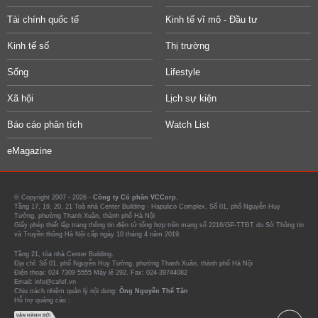
Tài chính quốc tế
Kinh tế vĩ mô - Đầu tư
Kinh tế số
Thị trường
Sống
Lifestyle
Xã hội
Lịch sự kiện
Báo cáo phân tích
Watch List
eMagazine
© Copyright 2007 - 2026 -
Công ty Cổ phần VCCorp.
Tầng 17, 19, 20, 21 Toà nhà Center Building - Hapulico Complex, Số 01, phố Nguyễn Huy
Tưởng, phường Thanh Xuân, thành phố Hà Nội
Giấy phép thiết lập trang thông tin điện tử tổng hợp trên mạng số 2216/GP-TTĐT do Sở Thông tin
và Truyền thông Hà Nội cấp ngày 10 tháng 4 năm 2019.
Tầng 21, tòa nhà Center Building.
Địa chỉ: Số 01, phố Nguyễn Huy Tưởng, phường Thanh Xuân, thành phố Hà Nội
Điện thoại: 024 7309 5555 Máy lẻ 292. Fax: 024-39744082
Email: info@cafef.vn
Chịu trách nhiệm quản lý nội dung:
Ông Nguyễn Thế Tân
Hỗ trợ quảng cáo :