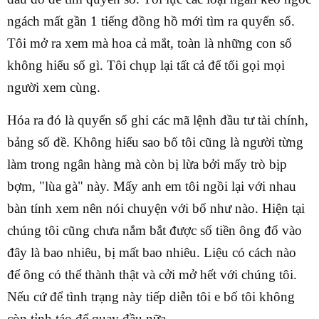
ngách mất gần 1 tiếng đồng hồ mới tìm ra quyển sổ.
Tôi mở ra xem mà hoa cả mắt, toàn là những con số
không hiểu số gì. Tôi chụp lại tất cả để tối gọi mọi
người xem cùng.
Hóa ra đó là quyển sổ ghi các mã lệnh đầu tư tài chính,
bảng số đề. Không hiểu sao bố tôi cũng là người từng
làm trong ngân hàng mà còn bị lừa bởi mấy trò bịp
bợm, "lùa gà" này. Mấy anh em tôi ngồi lại với nhau
bàn tính xem nên nói chuyện với bố như nào. Hiện tại
chúng tôi cũng chưa nắm bắt được số tiền ông đổ vào
đây là bao nhiêu, bị mất bao nhiêu. Liệu có cách nào
để ông có thể thành thật và cởi mở hết với chúng tôi.
Nếu cứ để tình trạng này tiếp diễn tôi e bố tôi không
còn tỉnh táo để quay đầu nữa.