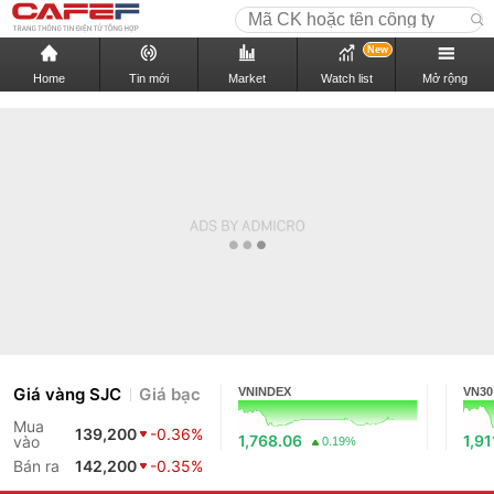
New
Home
Tin mới
Market
Watch list
Mở rộng
Giá vàng SJC
Giá bạc
VNINDEX
VN30
Mua
139,200
-0.36%
1,768.06
1,91
vào
0.19%
Bán ra
142,200
-0.35%