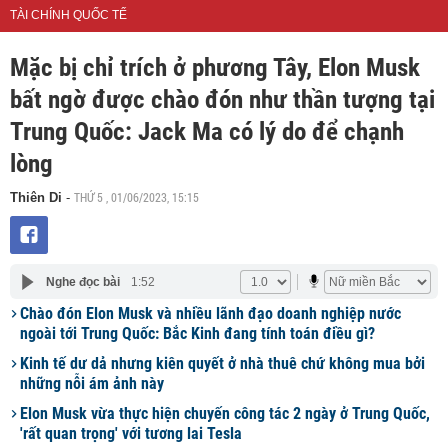
TÀI CHÍNH QUỐC TẾ
Mặc bị chỉ trích ở phương Tây, Elon Musk
bất ngờ được chào đón như thần tượng tại
Trung Quốc: Jack Ma có lý do để chạnh
lòng
THỨ 5 , 01/06/2023, 15:15
Thiên Di
-
Nghe đọc bài
1:52
Chào đón Elon Musk và nhiều lãnh đạo doanh nghiệp nước
ngoài tới Trung Quốc: Bắc Kinh đang tính toán điều gì?
Kinh tế dư dả nhưng kiên quyết ở nhà thuê chứ không mua bởi
những nỗi ám ảnh này
Elon Musk vừa thực hiện chuyến công tác 2 ngày ở Trung Quốc,
'rất quan trọng' với tương lai Tesla