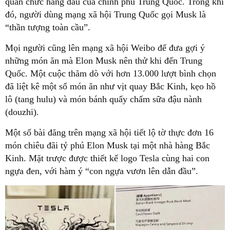
quan chức hàng đầu của chính phủ Trung Quốc. Trong khi
đó, người dùng mạng xã hội Trung Quốc gọi Musk là
“thần tượng toàn cầu”.
Mọi người cũng lên mạng xã hội Weibo để đưa gợi ý
những món ăn mà Elon Musk nên thử khi đến Trung
Quốc. Một cuộc thăm dò với hơn 13.000 lượt bình chọn
đã liệt kê một số món ăn như vịt quay Bắc Kinh, kẹo hồ
lô (tang hulu) và món bánh quẩy chấm sữa đậu nành
(douzhi).
Một số bài đăng trên mạng xã hội tiết lộ tờ thực đơn 16
món chiêu đãi tỷ phú Elon Musk tại một nhà hàng Bắc
Kinh. Mặt trược được thiết kế logo Tesla cùng hai con
ngựa đen, với hàm ý “con ngựa vươn lên dẫn đầu”.