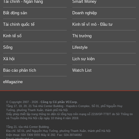
Tài chính - Ngân hàng
Smart Money
Bất động sản
Doanh nghiệp
Tài chính quốc tế
Kinh tế vĩ mô - Đầu tư
Kinh tế số
Thị trường
Sống
Lifestyle
Xã hội
Lịch sự kiện
Báo cáo phân tích
Watch List
eMagazine
© Copyright 2007 - 2026 -
Công ty Cổ phần VCCorp.
Tầng 17, 19, 20, 21 Toà nhà Center Building - Hapulico Complex, Số 01, phố Nguyễn Huy
Tưởng, phường Thanh Xuân, thành phố Hà Nội
Giấy phép thiết lập trang thông tin điện tử tổng hợp trên mạng số 2216/GP-TTĐT do Sở Thông tin
và Truyền thông Hà Nội cấp ngày 10 tháng 4 năm 2019.
Tầng 21, tòa nhà Center Building.
Địa chỉ: Số 01, phố Nguyễn Huy Tưởng, phường Thanh Xuân, thành phố Hà Nội
Điện thoại: 024 7309 5555 Máy lẻ 292. Fax: 024-39744082
Email: info@cafef.vn