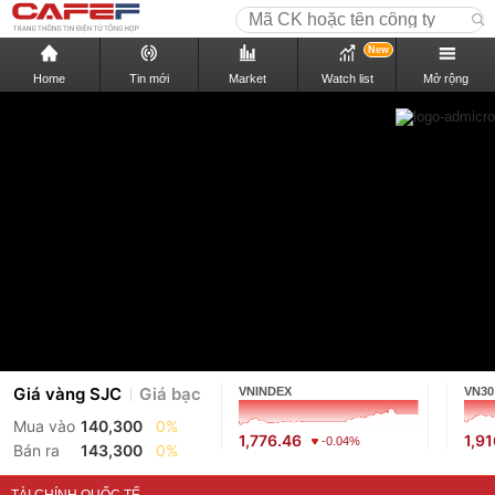
New
Home
Tin mới
Market
Watch list
Mở rộng
Giá vàng SJC
Giá bạc
VNINDEX
VN30
Mua vào
140,300
0%
1,776.46
1,9
-0.04%
Bán ra
143,300
0%