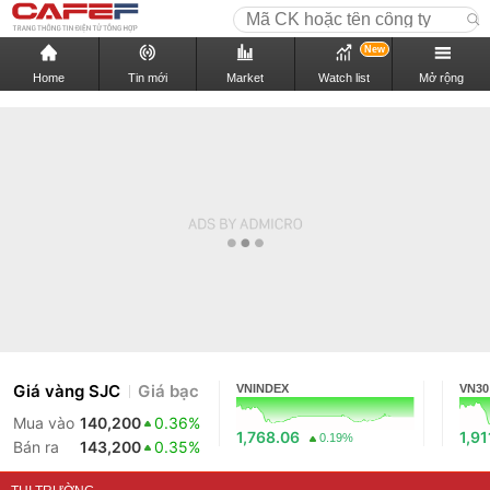
New
Home
Tin mới
Market
Watch list
Mở rộng
Giá vàng SJC
Giá bạc
VNINDEX
VN30
Mua vào
140,200
0.36%
1,768.06
1,91
0.19%
Bán ra
143,200
0.35%