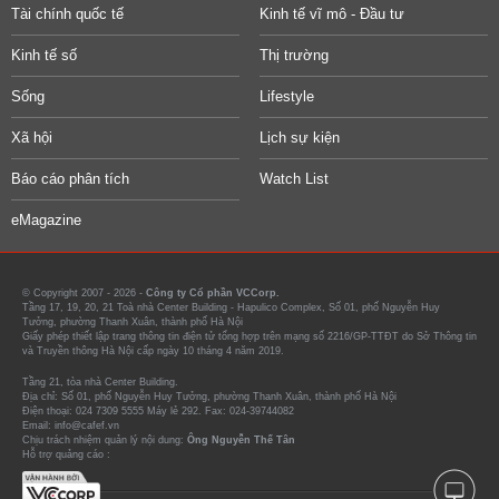
Tài chính quốc tế
Kinh tế vĩ mô - Đầu tư
Kinh tế số
Thị trường
Sống
Lifestyle
Xã hội
Lịch sự kiện
Báo cáo phân tích
Watch List
eMagazine
© Copyright 2007 - 2026 -
Công ty Cổ phần VCCorp.
Tầng 17, 19, 20, 21 Toà nhà Center Building - Hapulico Complex, Số 01, phố Nguyễn Huy
Tưởng, phường Thanh Xuân, thành phố Hà Nội
Giấy phép thiết lập trang thông tin điện tử tổng hợp trên mạng số 2216/GP-TTĐT do Sở Thông tin
và Truyền thông Hà Nội cấp ngày 10 tháng 4 năm 2019.
Tầng 21, tòa nhà Center Building.
Địa chỉ: Số 01, phố Nguyễn Huy Tưởng, phường Thanh Xuân, thành phố Hà Nội
Điện thoại: 024 7309 5555 Máy lẻ 292. Fax: 024-39744082
Email: info@cafef.vn
Chịu trách nhiệm quản lý nội dung:
Ông Nguyễn Thế Tân
Hỗ trợ quảng cáo :