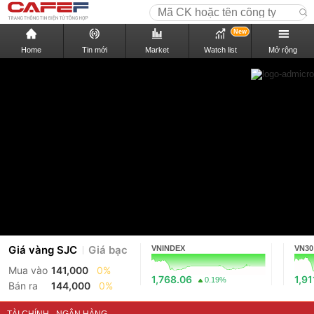
New
Home
Tin mới
Market
Watch list
Mở rộng
Giá vàng SJC
Giá bạc
VNINDEX
VN30
Mua vào
141,000
0%
1,768.06
1,91
0.19%
Bán ra
144,000
0%