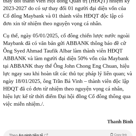
thay đổi thành viên Hội đồng Quản trị (HĐQT) nhiệm kỳ
2023-2027 do có sự thay đổi 01 người đại diện vốn của
Cổ đông Maybank và 01 thành viên HĐQT độc lập có
đơn xin từ nhiệm theo nguyện vọng cá nhân.
Cụ thể, ngày 05/01/2025, cổ đông chiến lược nước ngoài
Maybank đã có văn bản gửi ABBANK thông báo đề cử
Ông Syed Ahmad Taufik Albar làm thành viên HĐQT
ABBANK và làm người đại diện 50% vốn của Maybank
tại ABBANK thay thế Ông John Chong Eng Chuan, hiệu
lực ngay sau khi hoàn tất các thủ tục pháp lý liên quan; và
ngày 18/01/2025, ông Trần Bá Vinh – thành viên độc lập
HĐQT đã có đơn từ nhiệm theo nguyện vọng cá nhân,
hiệu lực kể từ thời điểm Đại hội đồng Cổ đông thông qua
việc miễn nhiệm./.
Thanh Bình
Copy link
Theo
An ninh tiền tệ