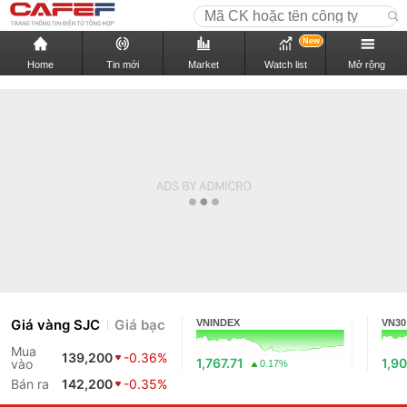
New
Home
Tin mới
Market
Watch list
Mở rộng
Giá vàng SJC
Giá bạc
VNINDEX
VN30
Mua
139,200
-0.36%
1,767.71
1,90
vào
0.17%
Bán ra
142,200
-0.35%