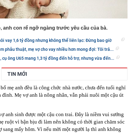
, anh con rể ngỡ ngàng trước yêu cầu của bà.
ôi vay 1,6 tỷ đồng nhưng không thể liên lạc: Đừng bao giờ
àm phẫu thuật, mẹ vợ cho vay nhiều hơn mong đợi: Tôi trả...
 cụ ông U65 mang 1,3 tỷ đồng đến hỗ trợ, nhưng vừa đến...
TIN MỚI
 bố mẹ anh đều là công chức nhà nước, chưa đến tuổi nghỉ
a đình. Mẹ vợ anh là nông nhân, vẫn phải nuôi một cậu út
vợ anh sinh được một cậu con trai. Đây là niềm vui sướng
ẹ ruột vì bận bịu đi làm nên không có thời gian chăm sóc
ợ sang mấy hôm. Vì nếu mời một người lạ thì anh không