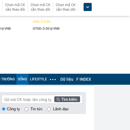
Chọn mã CK
Chọn mã CK
Chọn mã CK
cần theo dõi
cần theo dõi
cần theo dõi
Dữ liệu
F INDEX
Ị TRƯỜNG
SỐNG
LIFESTYLE
Công ty
Tin tức
Lãnh đạo