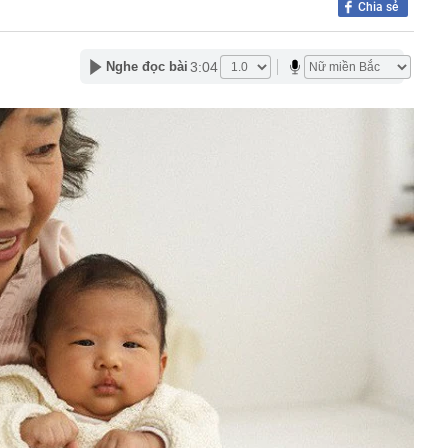
Chia sẻ
quả lâu năm nói thẳng: 4 loại quả này rẻ mấy cũng đừng
i bán còn ngại ăn
00 tỷ đồng tiền mặt cùng 74 kg vàng thỏi tại một căn nhà
3:04
Nghe đọc bài
a Putin bất ngờ cải tổ hàng ngũ chỉ huy quân đội
i xem xét thành lập thành phố Quảng Ninh và thành phố
8 là mùa thu, hãy nhớ ăn 2 món từ "2 loại rau vàng", nếu
phải đợi đến năm sau!
 đại hội đồng cổ đông bất thường
xuất hơn 288 nghìn tỷ làm đường Vành đai 5 - Vùng Thủ
 phương
tự trả lời trước khi mua vàng
àm đường hầm Tam Đảo gần 5.800 tỷ đồng
ng trường dự án nâng cấp sân bay Cà Mau