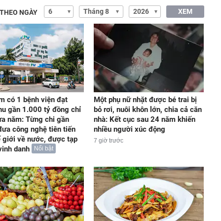
XEM
 THEO NGÀY
m có 1 bệnh viện đạt
Một phụ nữ nhặt được bé trai bị
hu gần 1.000 tỷ đồng chỉ
bỏ rơi, nuôi khôn lớn, chia cả căn
ửa năm: Từng chi gần
nhà: Kết cục sau 24 năm khiến
đưa công nghệ tiên tiến
nhiều người xúc động
ế giới về nước, được tạp
7 giờ trước
vinh danh
Nổi bật