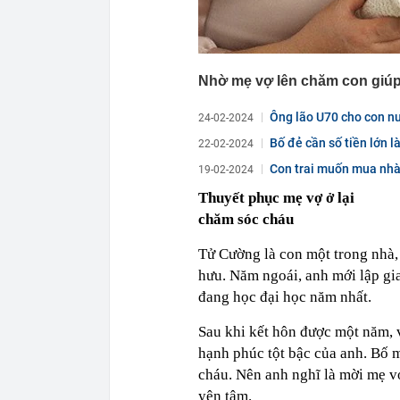
Nhờ mẹ vợ lên chăm con giúp
Ông lão U70 cho con nu
24-02-2024
hé...
Bố đẻ cần số tiền lớn l
22-02-2024
Con trai muốn mua nhà,
19-02-2024
Thuyết phục mẹ vợ ở lại
chăm sóc cháu
Tử Cường là con một trong nhà,
hưu. Năm ngoái, anh mới lập gi
đang học đại học năm nhất.
Sau khi kết hôn được một năm, 
hạnh phúc tột bậc của anh. Bố m
cháu. Nên anh nghĩ là mời mẹ v
yên tâm.