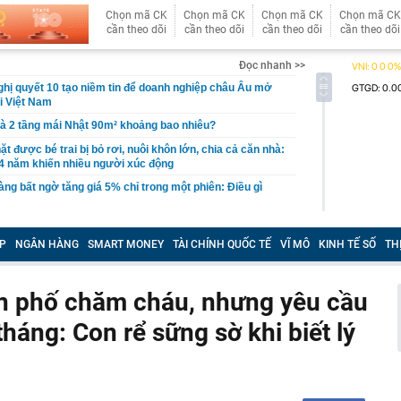
Chọn mã CK
Chọn mã CK
Chọn mã CK
Chọn mã CK
cần theo dõi
cần theo dõi
cần theo dõi
cần theo dõi
Đọc nhanh >>
ị quyết 10 tạo niềm tin để doanh nghiệp châu Âu mở
ại Việt Nam
hà 2 tầng mái Nhật 90m² khoảng bao nhiêu?
t được bé trai bị bỏ rơi, nuôi khôn lớn, chia cả căn nhà:
4 năm khiến nhiều người xúc động
ng bất ngờ tăng giá 5% chỉ trong một phiên: Điều gì
ng án NGHỈ TẾT NGUYÊN ĐÁN ĐINH MÙI, NGHỈ LỄ
 2027
P
NGÂN HÀNG
SMART MONEY
TÀI CHÍNH QUỐC TẾ
VĨ MÔ
KINH TẾ SỐ
TH
vực, thu giữ 266 hiện vật vàng trị giá hơn 26 tỷ đồng do
ồng phát hiện khi thay sàn nhà
ên phố chăm cháu, nhưng yêu cầu
hông thể thay thế trong Doraemon
tháng: Con rể sững sờ khi biết lý
l bị huỷ tư cách công ty đại chúng
từ chức, 'công thần' lâu năm rời tập đoàn thành lập
 Cuộc đại tháo chạy nhân tài tại Google
ếc iPhone cũ được cho là “đáng mua nhất” hiện nay