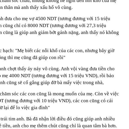
 chăm sóc cháu, nhưng không hề nghĩ đến nỗi khổ của mẹ
ản thân mà anh thấy xấu hổ vô cùng.
ịnh đưa cho mẹ vợ 4500 NDT (tương đương với 15 triệu
 cũng chỉ có 8000 NDT (tương đương với 27,3 triệu
 cũng là giúp anh giảm bớt gánh nặng, anh thấy nó không
c bạch: "Mẹ biết các nỗi khổ của các con, nhưng bây giờ
ông thì mẹ cũng đã giúp con rồi"
anh chợt thấy áy náy vô cùng. Anh vội vàng đưa tiền cho
o mẹ 4000 NDT (tương đương với 15 triệu VND), rồi bảo
anh cũng sẽ cố gắng giúp đỡ bà mấy việc trong nhà,
 chăm sóc các con cũng là mong muốn của mẹ. Còn về việc
T (tương đương với 10 triệu VND), các con cũng có cái
 lại để lo việc gia đình"
rái tim anh. Bà đã nhận lời điều đó cũng giúp anh nhiều
đề tiền, anh cho mẹ thêm chút cũng chỉ là quan tâm bà hơn.