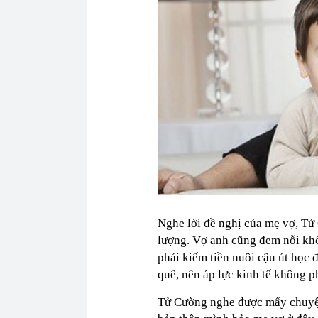
Nghe lời đề nghị của mẹ vợ, Tử
lượng. Vợ anh cũng đem nỗi khổ
phải kiếm tiền nuôi cậu út học 
quê, nên áp lực kinh tế không p
Tử Cường nghe được mấy chuyện 