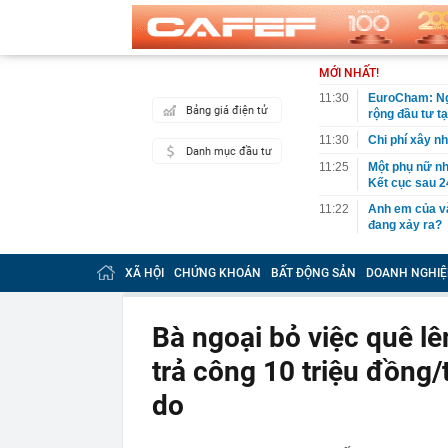
MỚI NHẤT!
11:30
EuroCham: Ngh
Bảng giá điện tử
rộng đầu tư t
11:30
Chi phí xây n
Danh mục đầu tư
11:25
Một phụ nữ nhặ
Kết cục sau 2
11:22
Anh em của và
đang xảy ra?
11:22
Đề xuất phươ
QUỐC KHÁNH
XÃ HỘI
CHỨNG KHOÁN
BẤT ĐỘNG SẢN
DOANH NGHIỆ
11:21
Phong tỏa khu 
một cặp vợ ch
Bà ngoại bỏ việc quê l
11:18
Lý do Suneo k
trả công 10 triệu đồng/
11:16
Bamboo Capita
11:13
CEO DeepMind 
do
startup riêng:
11:12
Bất ngờ 3 chi