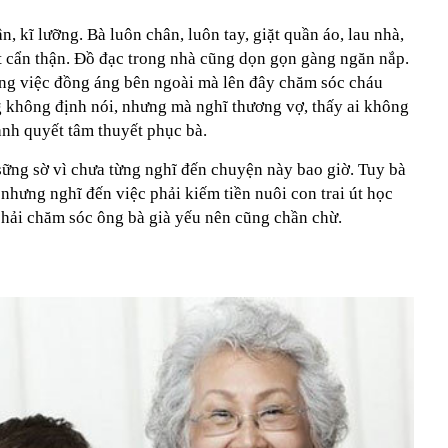
, kĩ lưỡng. Bà luôn chân, luôn tay, giặt quần áo, lau nhà,
 cẩn thận. Đồ đạc trong nhà cũng dọn gọn gàng ngăn nắp.
ng việc đồng áng bên ngoài mà lên đây chăm sóc cháu
g không định nói, nhưng mà nghĩ thương vợ, thấy ai không
nh quyết tâm thuyết phục bà.
sững sờ vì chưa từng nghĩ đến chuyện này bao giờ. Tuy bà
hưng nghĩ đến việc phải kiếm tiền nuôi con trai út học
 phải chăm sóc ông bà già yếu nên cũng chần chừ.