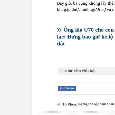
Bây giờ, bà cũng không lấy thê
khi gặp được một người vợ và m
Ông lão U70 cho con 
lạc: Đừng bao giờ hé lộ 
đắt
Theo
Đời sống Pháp luật
Chia sẻ
mẹ vợ,
con rể,
chăm cháu 
Từ Khóa: