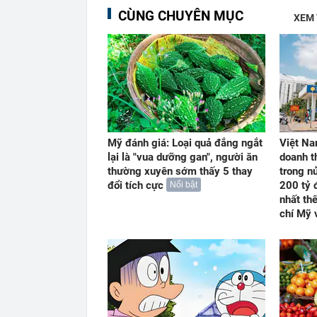
CÙNG CHUYÊN MỤC
XEM
Mỹ đánh giá: Loại quả đắng ngắt
Việt Na
lại là "vua dưỡng gan", người ăn
doanh t
thường xuyên sớm thấy 5 thay
trong n
đổi tích cực
200 tỷ 
Nổi bật
nhất th
chí Mỹ 