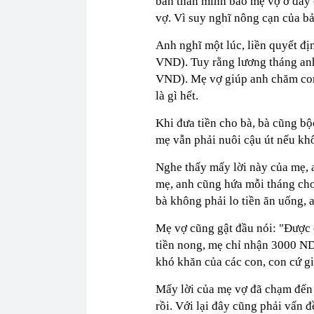
bản thân mình bảo mẹ vợ ở đây
vợ. Vì suy nghĩ nông cạn của b
Anh nghĩ một lúc, liền quyết đ
VND). Tuy rằng lương tháng anh
VND). Mẹ vợ giúp anh chăm con
là gì hết.
Khi đưa tiền cho bà, bà cũng bộ
mẹ vẫn phải nuôi cậu út nếu kh
Nghe thấy mấy lời này của mẹ, 
mẹ, anh cũng hứa mỗi tháng ch
bà không phải lo tiền ăn uống, 
Mẹ vợ cũng gật đầu nói: "Được
tiền nong, mẹ chỉ nhận 3000 ND
khó khăn của các con, con cứ giữ
Mấy lời của mẹ vợ đã chạm đến t
rồi. Với lại đây cũng phải vấn 