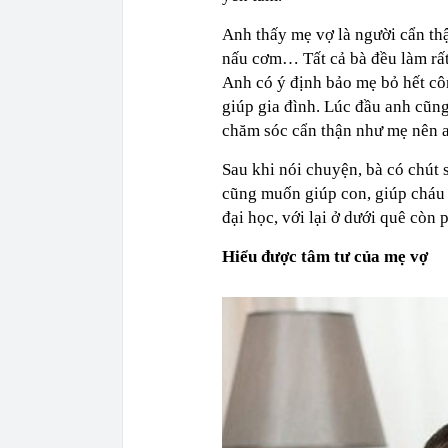
Anh thấy mẹ vợ là người cẩn thận
nấu cơm… Tất cả bà đều làm rất
Anh có ý định bảo mẹ bỏ hết cô
giúp gia đình. Lúc đầu anh cũn
chăm sóc cẩn thận như mẹ nên a
Sau khi nói chuyện, bà có chút 
cũng muốn giúp con, giúp cháu n
đại học, với lại ở dưới quê còn
Hiểu được tâm tư của mẹ vợ