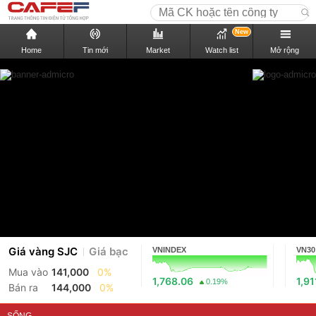
New
Home
Tin mới
Market
Watch list
Mở rộng
Giá vàng SJC
Giá bạc
VNINDEX
VN30
Mua vào
141,000
0%
1,768.06
1,91
0.19%
Bán ra
144,000
0%