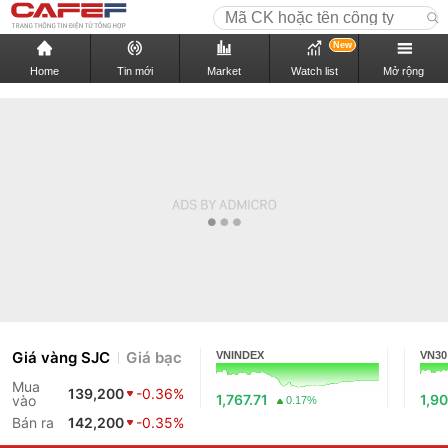
New
Home
Tin mới
Market
Watch list
Mở rộng
Giá vàng SJC
Giá bạc
VNINDEX
VN30
Mua
139,200
-0.36%
1,767.71
1,90
vào
0.17%
Bán ra
142,200
-0.35%