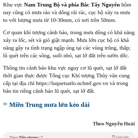
Khu vực
Nam Trung Bộ và phía Bắc Tây Nguyên
hôm
nay cũng có mưa rào và dông rải rác, cục bộ xảy ra mưa
to với lượng mưa từ 10-30mm, có nơi trên 50mm.
Cơ quan khí tượng cảnh báo, trong mưa dông có khả năng
xảy ra lốc, sét và gió giật mạnh. Mưa lớn cục bộ có khả
năng gây ra tình trạng ngập úng tại các vùng trũng, thấp;
lũ quét trên các sông, suối nhỏ, sạt lở đất trên sườn dốc.
Thông tin cảnh báo khu vực nguy cơ lũ quét, sạt lở đất
thời gian thực được Tổng cục Khí tượng Thủy văn cung
cấp tại địa chỉ https://luquetsatlo.nchmf.gov.vn và trong
bản tin riêng cảnh báo lũ quét, sạt lở đất.
Miền Trung mưa lớn kéo dài
Theo Nguyễn Hoài
Copy link
Theo
Tiền phong