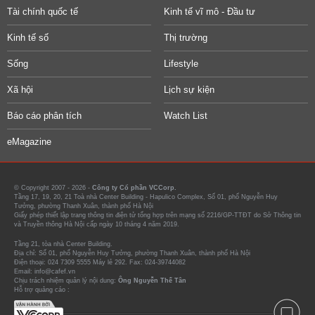
Tài chính quốc tế
Kinh tế vĩ mô - Đầu tư
Kinh tế số
Thị trường
Sống
Lifestyle
Xã hội
Lịch sự kiện
Báo cáo phân tích
Watch List
eMagazine
© Copyright 2007 - 2026 -
Công ty Cổ phần VCCorp.
Tầng 17, 19, 20, 21 Toà nhà Center Building - Hapulico Complex, Số 01, phố Nguyễn Huy
Tưởng, phường Thanh Xuân, thành phố Hà Nội
Giấy phép thiết lập trang thông tin điện tử tổng hợp trên mạng số 2216/GP-TTĐT do Sở Thông tin
và Truyền thông Hà Nội cấp ngày 10 tháng 4 năm 2019.
Tầng 21, tòa nhà Center Building.
Địa chỉ: Số 01, phố Nguyễn Huy Tưởng, phường Thanh Xuân, thành phố Hà Nội
Điện thoại: 024 7309 5555 Máy lẻ 292. Fax: 024-39744082
Email: info@cafef.vn
Chịu trách nhiệm quản lý nội dung:
Ông Nguyễn Thế Tân
Hỗ trợ quảng cáo :