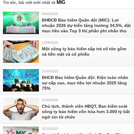
MIG
Tin tức, bài viết mới nhất về
09/04/2026
ĐHĐCĐ Bảo hiểm Quân đội (MIC): Lợi
nhuận 2026 dự kiến tăng trưởng 34,5%, đặt
mục tiêu vào Top 3 thị phần phi nhân thọ
13/08/2025
Một công ty bảo hiểm sắp trả cổ tức gồm
cả tiền mặt và cổ phiếu
31/03/2025
ĐHCĐ Bảo hiểm Quân đội: Kiện toàn nhân
sự cấp cao, mục tiêu lợi nhuận 2025 tăng
75%
21/03/2025
Chủ tịch, thành viên HĐQT, Ban kiểm soát
công ty bảo hiểm vốn hóa hơn 3.000 tỷ bất
ngờ xin từ chức
22/11/2023