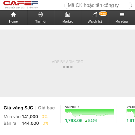
New
Home
Tin mới
Market
Watch list
Mở rộng
Giá vàng SJC
Giá bạc
VNINDEX
VN30
Mua vào
141,000
0%
1,768.06
1,91
0.19%
Bán ra
144,000
0%