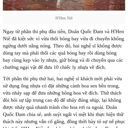
H'Hen Niê
Ngay từ phần thi phụ đầu tiên, Doãn Quốc Đam và H'Hen
Niê đã kiệt sức vì vừa thổi bóng bay vừa đi chuyển không
ngừng dưới nắng nóng. Theo đó, hai nghệ sĩ không được
dùng tay mà phải thổi các quả bóng bay rồi dùng bóng
bay cùng kẹp vào ly nhựa, giữ bóng và di chuyển qua các
chướng ngại vật để đưa 10 chiếc ly nhựa về đích.
Tới phần thi phụ thứ hai, hai nghệ sĩ khách mời phải vừa
sử dụng ống nhựa có đặt những cành hoa sen bên trong,
vừa nhảy sạp để đưa những bông hoa về đích. Thử thách
đòi hỏi sự tập trung cao độ để nhảy đúng nhịp, lại không
được nhảy quá nhanh tránh cho hoa rơi ra ngoài. Doãn
Quốc Đam chia sẻ, anh suýt ngất vì mệt khi thực hiện thử
thách này nhưng vẫn cố gắng, đồng thời bày tỏ sự nể phục