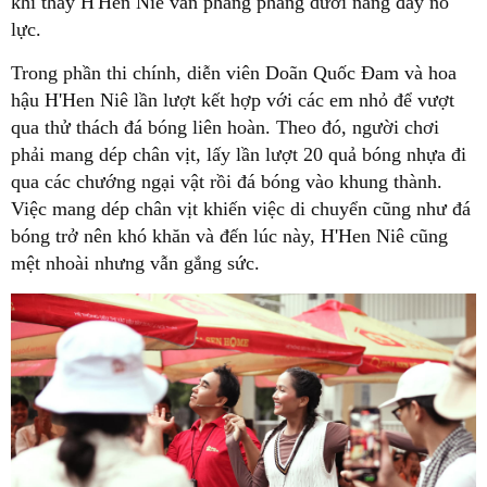
khi thấy H'Hen Niê vẫn phăng phăng dưới nắng đầy nỗ
lực.
Trong phần thi chính, diễn viên Doãn Quốc Đam và hoa
hậu H'Hen Niê lần lượt kết hợp với các em nhỏ để vượt
qua thử thách đá bóng liên hoàn. Theo đó, người chơi
phải mang dép chân vịt, lấy lần lượt 20 quả bóng nhựa đi
qua các chướng ngại vật rồi đá bóng vào khung thành.
Việc mang dép chân vịt khiến việc di chuyển cũng như đá
bóng trở nên khó khăn và đến lúc này, H'Hen Niê cũng
mệt nhoài nhưng vẫn gắng sức.