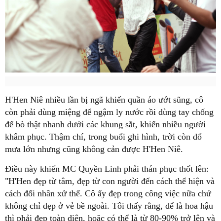
H'Hen Niê nhiều lần bị ngã khiến quần áo ướt sũng, cô
còn phải dùng miệng để ngậm ly nước rồi dùng tay chống
để bò thật nhanh dưới các khung sắt, khiến nhiều người
khâm phục. Thậm chí, trong buổi ghi hình, trời còn đổ
mưa lớn nhưng cũng không cản được H'Hen Niê.
Điều này khiến MC Quyền Linh phải thán phục thốt lên:
"H'Hen đẹp từ tâm, đẹp từ con người đến cách thể hiện và
cách đối nhân xử thế. Cô ấy đẹp trong công việc nữa chứ
không chỉ đẹp ở vẻ bề ngoài. Tôi thấy rằng, để là hoa hậu
thì phải đẹp toàn diện, hoặc có thể là từ 80-90% trở lên và