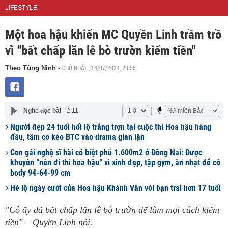
LIFESTYLE
Một hoa hậu khiến MC Quyền Linh trầm trồ
vì "bất chấp lăn lê bò trườn kiếm tiền"
CHỦ NHẬT , 14/07/2024, 20:55
Theo Tùng Ninh
-
Nghe đọc bài
2:11
Người đẹp 24 tuổi hối lộ trắng trợn tại cuộc thi Hoa hậu hàng
đầu, tâm cơ kéo BTC vào drama gian lận
Con gái nghệ sĩ hài có biệt phủ 1.600m2 ở Đồng Nai: Được
khuyên “nên đi thi hoa hậu” vì xinh đẹp, tập gym, ăn nhạt để có
body 94-64-99 cm
Hé lộ ngày cưới của Hoa hậu Khánh Vân với bạn trai hơn 17 tuổi
"Cô ấy đã bất chấp lăn lê bò trườn để làm mọi cách kiếm
tiền" – Quyền Linh nói.