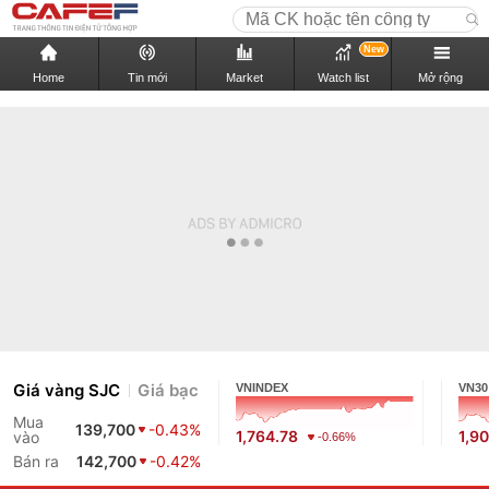
New
Home
Tin mới
Market
Watch list
Mở rộng
Giá vàng SJC
Giá bạc
VNINDEX
VN30
Mua
139,700
-0.43%
1,764.78
1,9
vào
-0.66%
Bán ra
142,700
-0.42%