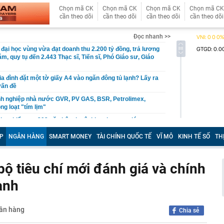
Chọn mã CK
Chọn mã CK
Chọn mã CK
Chọn mã CK
cần theo dõi
cần theo dõi
cần theo dõi
cần theo dõi
Đọc nhanh >>
 đại học vùng vừa đạt doanh thu 2.200 tỷ đồng, trả lương
m, quy tụ đến 2.443 Thạc sĩ, Tiến sĩ, Phó Giáo sư, Giáo
ia đình đặt một tờ giấy A4 vào ngăn đông tủ lạnh? Lấy ra
vấn đề
nh nghiệp nhà nước GVR, PV GAS, BSR, Petrolimex,
ng loạt "tím lịm"
loạt kiểm tra 293 căn hộ tại một khu chung cư lúc rạng
P
NGÂN HÀNG
SMART MONEY
TÀI CHÍNH QUỐC TẾ
VĨ MÔ
KINH TẾ SỐ
TH
ilk có 'biến'
 2026, mức hưởng BHYT của người lao động được quy
ộ tiêu chí mới đánh giá và chính
 địa và bài toán chủ quyền dữ liệu của doanh nghiệp Việt
anh
a tử vong đầu tiên liên quan đến đợt dịch Cyclospora
 báo quan trọng đến toàn bộ khách hàng
gân hàng
Chia sẻ
gân hàng Agribank hiện nay