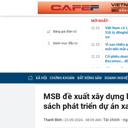
MỚI NHẤT!
11:15
Việt Nam có 1
Bảng giá điện tử
516 tỷ đồng/nă
sư
Danh mục đầu tư
11:15
Vì sao nhiều g
mới biết một 
11:13
Cổ phiếu doa
Becamex... đồ
11:10
Công an đồng 
sáng
XÃ HỘI
CHỨNG KHOÁN
BẤT ĐỘNG SẢN
DOANH NGHIỆ
11:05
Cổ phiếu Vinam
11:05
Nghỉ hưu năm
định ra sao?
MSB đề xuất xây dựng b
11:02
Hạ tầng AI nội
sách phát triển dự án x
11:00
Mỹ ghi nhận c
10:59
BIDV có thông
Tài chính - n
Thanh Bình
|
23-09-2024 - 08:09 AM
|
10:58
Nợ xấu của n