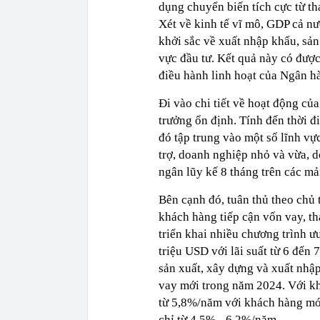
dụng chuyển biến tích cực từ th
Xét về kinh tế vĩ mô, GDP cả n
khởi sắc về xuất nhập khẩu, sả
vực đầu tư. Kết quả này có được
điều hành linh hoạt của Ngân h
Đi vào chi tiết về hoạt động c
trưởng ổn định. Tính đến thời đ
đó tập trung vào một số lĩnh v
trợ, doanh nghiệp nhỏ và vừa, 
ngân lũy kế 8 tháng trên các mả
Bên cạnh đó, tuân thủ theo chủ
khách hàng tiếp cận vốn vay, t
triển khai nhiều chương trình ư
triệu USD với lãi suất từ 6 đế
sản xuất, xây dựng và xuất nhậ
vay mới trong năm 2024. Với k
từ 5,8%/năm với khách hàng mới
chỉ từ 4,5% - 6,2%/năm.