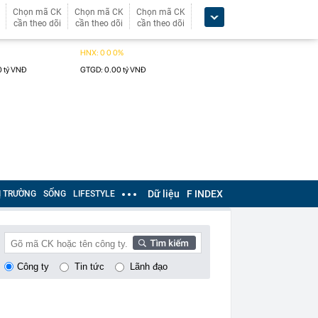
Chọn mã CK
Chọn mã CK
Chọn mã CK
cần theo dõi
cần theo dõi
cần theo dõi
Dữ liệu
F INDEX
Ị TRƯỜNG
SỐNG
LIFESTYLE
Công ty
Tin tức
Lãnh đạo