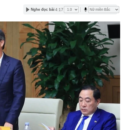
 đến đâu: Chiếc Land Cruiser này vừa cán mốc 99 vạn
động cơ, hộp số nguyên bản
4:17
Nghe đọc bài
đầu khai thác "mỏ vàng" 4.000 tỷ USD
n cao nhất 2 tháng, hơn 40 tấn “về kho” một gã khổng lồ
 ngày
giản hóa thủ tục hành chính, điều kiện kinh doanh trong
 nghiệp và môi trường
 tới, Trái đất được chứng kiến nhật thực toàn phần: Chờ
ắc ngày hóa đêm kỳ vĩ và độc nhất
uảng cáo, gia đình chi hơn 100 triệu đồng mua khóa học
, nữ sinh nhận kết quả trượt sau 1 năm ôn thi
ss: Mẫu xe Nhật đi được 2.000 km không cần tiếp nhiên
e, Microsoft đều đặt cược vào AI, nhưng một nghịch lý
n: Người mua không phải lúc nào cũng dùng
cảnh vụ khám xét nhà Huấn Hoa Hồng
n động vụ máy bay không người lái bí ẩn xuất hiện tại sân