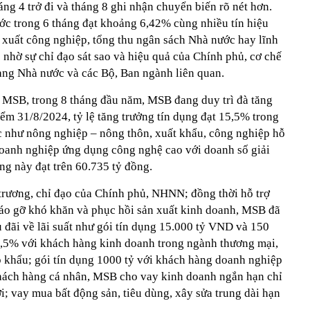
áng 4 trở đi và tháng 8 ghi nhận chuyển biến rõ nét hơn.
ước trong 6 tháng đạt khoảng 6,42% cùng nhiều tín hiệu
n xuất công nghiệp, tổng thu ngân sách Nhà nước hay lĩnh
 nhờ sự chỉ đạo sát sao và hiệu quả của Chính phủ, cơ chế
àng Nhà nước và các Bộ, Ban ngành liên quan.
ủa MSB, trong 8 tháng đầu năm, MSB đang duy trì đà tăng
iểm 31/8/2024, tỷ lệ tăng trưởng tín dụng đạt 15,5% trong
ực như nông nghiệp – nông thôn, xuất khẩu, công nghiệp hỗ
doanh nghiệp ứng dụng công nghệ cao với doanh số giải
ng này đạt trên 60.735 tỷ đồng.
 trương, chỉ đạo của Chính phủ, NHNN; đồng thời hỗ trợ
háo gỡ khó khăn và phục hồi sản xuất kinh doanh, MSB đã
u đãi về lãi suất như gói tín dụng 15.000 tỷ VND và 150
n 7,5% với khách hàng kinh doanh trong ngành thương mại,
p khẩu; gói tín dụng 1000 tỷ với khách hàng doanh nghiệp
hách hàng cá nhân, MSB cho vay kinh doanh ngắn hạn chỉ
; vay mua bất động sản, tiêu dùng, xây sửa trung dài hạn