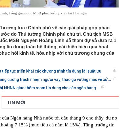
nh, Tổng giám đốc MSB phát biểu ý kiến tại Hội nghị
ị Thường trực Chính phủ về các giải pháp góp phần
ất nước do Thủ tướng Chính phủ chủ trì, Chủ tịch MSB
 đốc MSB Nguyễn Hoàng Linh đã tham dự và đưa ra 1
ng tín dụng toàn hệ thống, cải thiện hiệu quả hoạt
hục hồi kinh tế, hòa nhịp với chủ trương chung của
 tiếp tục triển khai các chương trình tín dụng lãi suất ưu
ăng cường trách nhiệm người vay; tháo gỡ vướng mắc về xử...
hị NHNN giao thêm room tín dụng cho các ngân hàng...
TIN MỚI
ê của Ngân hàng Nhà nước tới đầu tháng 9 cho thấy, dư nợ
 khoảng 7,15% (mục tiêu cả năm là 15%). Tăng trưởng tín