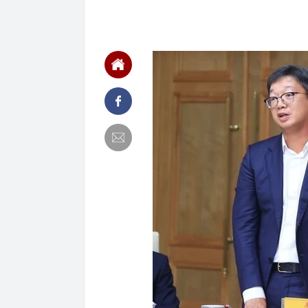
10:58
Xe Toyota bền
km vẫn dùng 
10:51
Việt Nam bắt 
10:49
Giá bạc leo lê
chỉ trong một
10:45
Cắt giảm, đơn 
lĩnh vực nông
10:45
Ngày 12/8 sắp
đợi khoảnh kh
10:42
Tin vào lời q
online cho con
10:41
Kỷ lục Guinne
liệu
10:41
Samsung, Appl
đang xuất hiệ
10:40
[CLIP]: Toàn 
10:36
Thông tin chấ
bay Đức