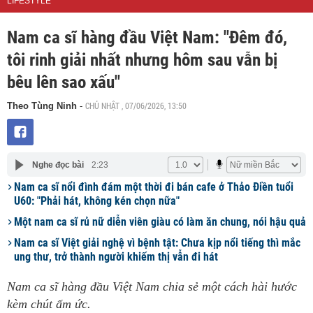
LIFESTYLE
Nam ca sĩ hàng đầu Việt Nam: "Đêm đó,
tôi rinh giải nhất nhưng hôm sau vẫn bị
bêu lên sao xấu"
CHỦ NHẬT , 07/06/2026, 13:50
Theo Tùng Ninh
-
Nghe đọc bài
2:23
Nam ca sĩ nổi đình đám một thời đi bán cafe ở Thảo Điền tuổi
U60: "Phải hát, không kén chọn nữa"
Một nam ca sĩ rủ nữ diễn viên giàu có làm ăn chung, nói hậu quả
Nam ca sĩ Việt giải nghệ vì bệnh tật: Chưa kịp nổi tiếng thì mắc
ung thư, trở thành người khiếm thị vẫn đi hát
Nam ca sĩ hàng đầu Việt Nam chia sẻ một cách hài hước
kèm chút ấm ức.