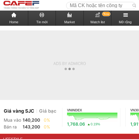
New
Home
Tin mới
Market
Watch list
Mở rộng
Giá vàng SJC
Giá bạc
VNINDEX
VN30
Mua vào
140,200
0%
1,768.06
1,91
0.19%
Bán ra
143,200
0%