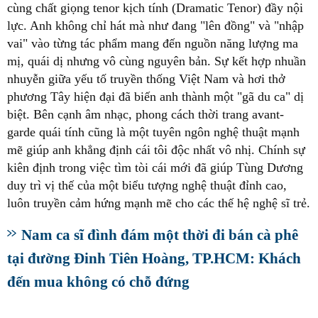
cùng chất giọng tenor kịch tính (Dramatic Tenor) đầy nội
lực. Anh không chỉ hát mà như đang "lên đồng" và "nhập
vai" vào từng tác phẩm mang đến nguồn năng lượng ma
mị, quái dị nhưng vô cùng nguyên bản. Sự kết hợp nhuần
nhuyễn giữa yếu tố truyền thống Việt Nam và hơi thở
phương Tây hiện đại đã biến anh thành một "gã du ca" dị
biệt. Bên cạnh âm nhạc, phong cách thời trang avant-
garde quái tính cũng là một tuyên ngôn nghệ thuật mạnh
mẽ giúp anh khẳng định cái tôi độc nhất vô nhị. Chính sự
kiên định trong việc tìm tòi cái mới đã giúp Tùng Dương
duy trì vị thế của một biểu tượng nghệ thuật đỉnh cao,
luôn truyền cảm hứng mạnh mẽ cho các thế hệ nghệ sĩ trẻ.
Nam ca sĩ đình đám một thời đi bán cà phê
tại đường Đinh Tiên Hoàng, TP.HCM: Khách
đến mua không có chỗ đứng