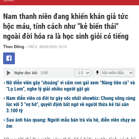
SỐNG
Nam thanh niên đang khiến khán giả tức
hộc máu, tính cách như "kẻ biến thái"
ngoài đời hóa ra là học sinh giỏi có tiếng
THỨ 4 , 08/05/2024, 16:15
Theo Đông
-
Nghe đọc bài
3:00
Nữ diễn viên gây "choáng" vì cấm con gái xem “Nàng tiên cá” và
“Lọ Lem”, nghe lý giải nhiều người gật gù
Nam diễn viên có đời tư gây sốc nhất showbiz: Chung sống cùng
lúc với 3 "vợ hờ", quyết định bất ngờ về người thừa kế tài sản
3.100 tỷ
Sau ánh hào quang: Người mẫu bán trà vỉa hè, diễn viên chạy xe
ôm