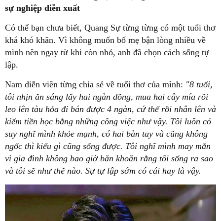
sự nghiệp diễn xuất
Có thể bạn chưa biết, Quang Sự từng từng có một tuổi thơ
khá khó khăn. Vì không muốn bố mẹ bận lòng nhiều về
mình nên ngay từ khi còn nhỏ, anh đã chọn cách sống tự
lập.
Nam diễn viên từng chia sẻ về tuổi thơ của mình:
"8 tuổi,
tôi nhịn ăn sáng lấy hai ngàn đồng, mua hai cây mía rồi
leo lên tàu hỏa đi bán được 4 ngàn, cứ thế rồi nhân lên và
kiếm tiền học bằng những công việc như vậy. Tôi luôn có
suy nghĩ mình khỏe mạnh, có hai bàn tay và cũng không
ngốc thì kiểu gì cũng sống được. Tôi nghĩ mình may mắn
vì gia đình không bao giờ băn khoăn rằng tôi sống ra sao
và tôi sẽ như thế nào. Sự tự lập sớm có cái hay là vậy.