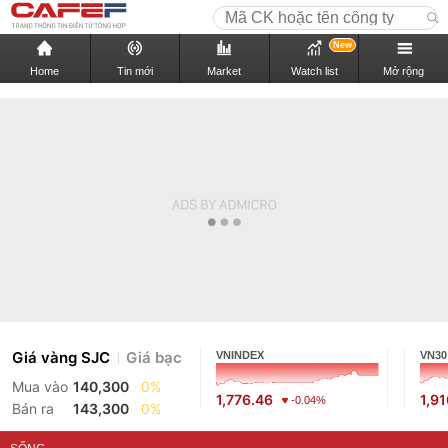
New
Home
Tin mới
Market
Watch list
Mở rộng
Giá vàng SJC
Giá bạc
VNINDEX
VN30
Mua vào
140,300
0%
1,776.46
1,9
-0.04%
Bán ra
143,300
0%