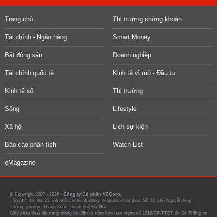
Trang chủ
Thị trường chứng khoán
Tài chính - Ngân hàng
Smart Money
Bất động sản
Doanh nghiệp
Tài chính quốc tế
Kinh tế vĩ mô - Đầu tư
Kinh tế số
Thị trường
Sống
Lifestyle
Xã hội
Lịch sự kiện
Báo cáo phân tích
Watch List
eMagazine
© Copyright 2007 - 2026 -
Công ty Cổ phần VCCorp.
Tầng 17, 19, 20, 21 Toà nhà Center Building - Hapulico Complex, Số 01, phố Nguyễn Huy
Tưởng, phường Thanh Xuân, thành phố Hà Nội
Giấy phép thiết lập trang thông tin điện tử tổng hợp trên mạng số 2216/GP-TTĐT do Sở Thông tin