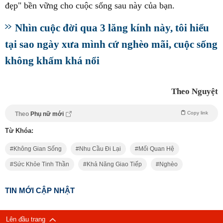
đẹp" bền vững cho cuộc sống sau này của bạn.
Nhìn cuộc đời qua 3 lăng kính này, tôi hiểu
tại sao ngày xưa mình cứ nghèo mãi, cuộc sống
không khấm khá nổi
Theo Nguyệt
Copy link
Theo
Phụ nữ mới
Từ Khóa:
Không Gian Sống
Nhu Cầu Đi Lại
Mối Quan Hệ
Sức Khỏe Tinh Thần
Khả Năng Giao Tiếp
Nghèo
TIN MỚI CẬP NHẬT
Lên đầu trang