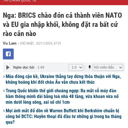
TÀI CHÍNH QUỐC TẾ
Nga: BRICS chào đón cả thành viên NATO
và EU gia nhập khối, không đặt ra bất cứ
rào cản nào
CHỦ NHẬT , 03/11/2024, 07:01
Vu Lam
-
Nghe đọc bài
1:46
Mùa đông cận kề, Ukraine thẳng tay dừng thỏa thuận với Nga,
khủng hoảng khí đốt châu Âu vẫn chưa kết thúc
Trung Quốc khiến thế giới choáng ngợp: Ra mắt cỗ máy đào
hầm thông minh dài bằng toà nhà 48 tầng, vừa khoan vừa nổ
mìn dưới lòng sông, sai số chỉ 1cm
Mọi ánh mắt đổ dồn về Warren Buffett khi Berkshire chuẩn bị
công bố BCTC: Huyền thoại đã đầu tư những gì trong ba tháng
qua?