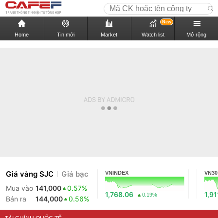
New
Home
Tin mới
Market
Watch list
Mở rộng
Giá vàng SJC
Giá bạc
VNINDEX
VN30
Mua vào
141,000
0.57%
1,768.06
1,91
0.19%
Bán ra
144,000
0.56%