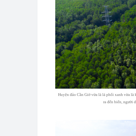
Huyện đảo Cần Giờ vừa là lá phổi xanh vừa là 
ra đến biển, người