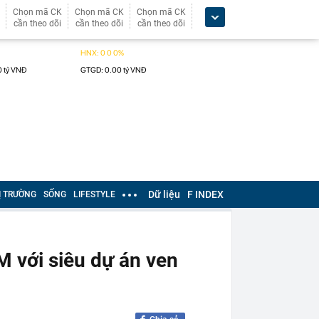
Chọn mã CK
Chọn mã CK
Chọn mã CK
cần theo dõi
cần theo dõi
cần theo dõi
Dữ liệu
F INDEX
Ị TRƯỜNG
SỐNG
LIFESTYLE
 với siêu dự án ven