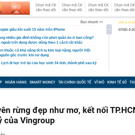
Chọn mã CK
Chọn mã CK
Chọn mã CK
Chọn mã CK
cần theo dõi
cần theo dõi
cần theo dõi
cần theo dõi
Đọc nhanh >>
pple giấu kín suốt 15 năm trên iPhone
àng nhiều gia đình không còn phơi quần áo ở ban công?
 ngoài trời đang được dùng theo 1 cách rất khác
n thuộc có khả năng tích tụ kim loại nặng, người Việt
nguồn gốc trước khi sử dụng
ịch đi học trở lại của học sinh 34 tỉnh, thành phố sau kỳ
Việt hầu như món nào cũng có hành lá?
P
NGÂN HÀNG
SMART MONEY
TÀI CHÍNH QUỐC TẾ
VĨ MÔ
KINH TẾ SỐ
TH
g quà, 5 câu nói này đủ sức khiến mối quan hệ phụ
viên gắn bó khăng khít, con trẻ được hưởng lợi!
ích Crimea, phá hủy hệ thống phòng không 15 triệu USD
n rừng đẹp như mơ, kết nối TP.HCM
m đốc Nhà hát Chèo Quân đội mua ô tô tặng sinh nhật
m 12 tuổi
tỷ của Vingroup
 29A "dính" gần 100 lần phạt nguội do chạy quá tốc độ quy
háng 7/2026 vi phạm 21 lần
ump bực bội vì lộ tin về kho đạn dược Mỹ
sản