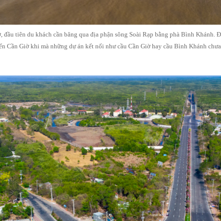
ờ, đầu tiên du khách cần băng qua địa phận sông Soài Rạp bằng phà Bình Khánh. 
n Cần Giờ khi mà những dự án kết nối như cầu Cần Giờ hay cầu Bình Khánh chưa