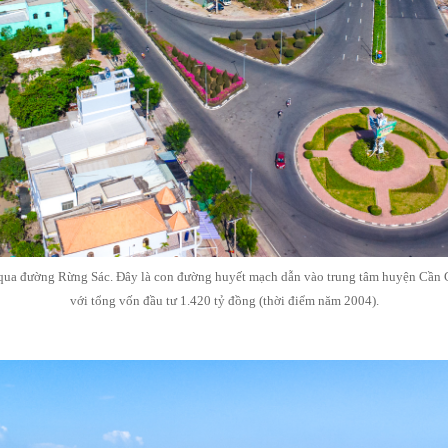
qua đường Rừng Sác. Đây là con đường huyết mạch dẫn vào trung tâm huyện Cần Gi
với tổng vốn đầu tư 1.420 tỷ đồng (thời điểm năm 2004).