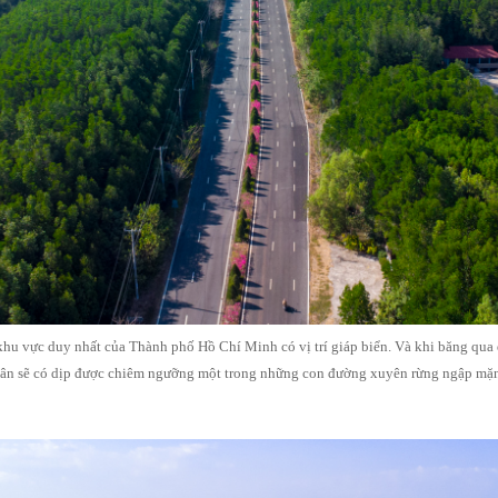
khu vực duy nhất của Thành phố Hồ Chí Minh có vị trí giáp biển. Và khi băng qu
 dân sẽ có dịp được chiêm ngưỡng một trong những con đường xuyên rừng ngập mặn