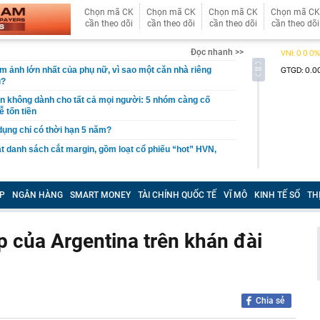
Chọn mã CK
Chọn mã CK
Chọn mã CK
Chọn mã CK
cần theo dõi
cần theo dõi
cần theo dõi
cần theo dõi
Đọc nhanh >>
ám ảnh lớn nhất của phụ nữ, vì sao một căn nhà riêng
u?
giản không dành cho tất cả mọi người: 5 nhóm càng cố
ễ tốn tiền
 dụng chỉ có thời hạn 5 năm?
 danh sách cắt margin, gồm loạt cổ phiếu “hot” HVN,
gờ trở lại, khối ngoại tung 2.200 tỷ đồng mua ròng cổ
m chỉ trong 5 phiên
P
NGÂN HÀNG
SMART MONEY
TÀI CHÍNH QUỐC TẾ
VĨ MÔ
KINH TẾ SỐ
TH
iệp thép với 2.700 lao động đang nợ Trung Quốc gần 1,3
 của Argentina trên khán đài
an trọng đang trở lại trên thị trường chứng khoán
 50 tuổi ăn cà tím mỗi ngày để chữa tiểu đường, 3 tháng
: "Ông ăn gì thế?"
 bán biệt thự 9 phòng ngủ ở TP.HCM giá gốc 600 tỷ, giảm
Chia sẻ
ng bố phim Tết 2027, nghe tên ai cũng quả quyết “chắc