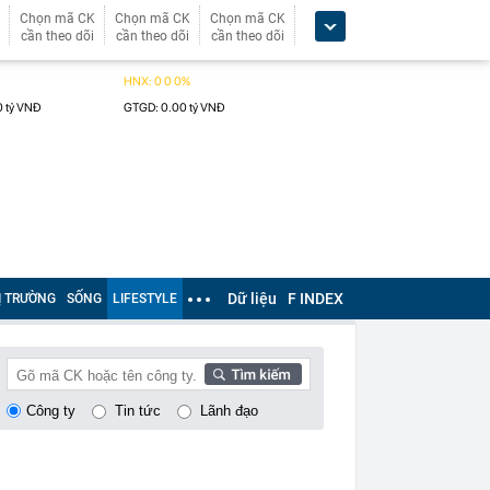
Chọn mã CK
Chọn mã CK
Chọn mã CK
cần theo dõi
cần theo dõi
cần theo dõi
Dữ liệu
F INDEX
Ị TRƯỜNG
SỐNG
LIFESTYLE
Công ty
Tin tức
Lãnh đạo