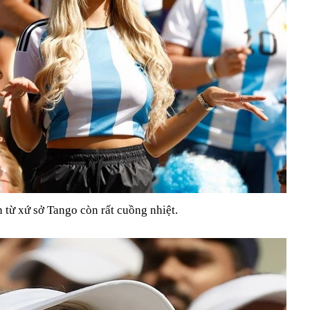
 từ xứ sở Tango còn rất cuồng nhiệt.