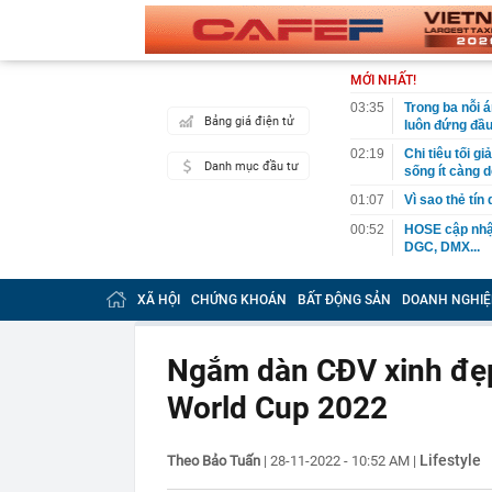
MỚI NHẤT!
03:35
Trong ba nỗi 
Bảng giá điện tử
luôn đứng đầ
02:19
Chi tiêu tối 
Danh mục đầu tư
sống ít càng d
01:07
Vì sao thẻ tín
00:52
HOSE cập nhật
DGC, DMX...
00:12
Tiền lớn bất n
phiếu Việt Na
XÃ HỘI
CHỨNG KHOÁN
BẤT ĐỘNG SẢN
DOANH NGHIỆ
00:05
Một doanh ngh
tỷ USD
Ngắm dàn CĐV xinh đẹp
00:04
Một yếu tố qu
World Cup 2022
23:40
Người đàn ông
sau bác sĩ hỏi
23:34
Nam ca sĩ rao
Lifestyle
Theo Bảo Tuấn
|
28-11-2022 - 10:52 AM
|
còn 400 tỷ
23:28
Trấn Thành cô