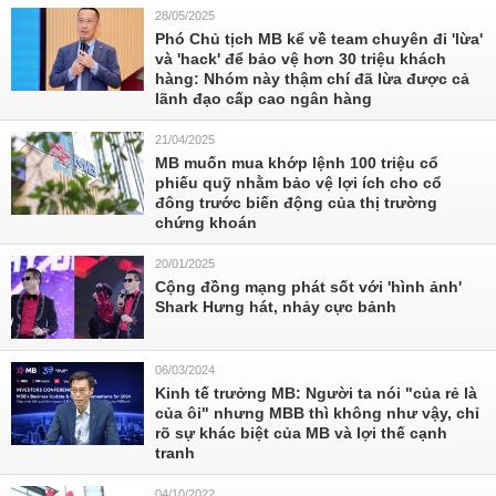
28/05/2025
Phó Chủ tịch MB kể về team chuyên đi 'lừa'
và 'hack' để bảo vệ hơn 30 triệu khách
hàng: Nhóm này thậm chí đã lừa được cả
lãnh đạo cấp cao ngân hàng
21/04/2025
MB muốn mua khớp lệnh 100 triệu cổ
phiếu quỹ nhằm bảo vệ lợi ích cho cổ
đông trước biến động của thị trường
chứng khoán
20/01/2025
Cộng đồng mạng phát sốt với 'hình ảnh'
Shark Hưng hát, nhảy cực bảnh
06/03/2024
Kinh tế trưởng MB: Người ta nói "của rẻ là
của ôi" nhưng MBB thì không như vậy, chỉ
rõ sự khác biệt của MB và lợi thế cạnh
tranh
04/10/2022