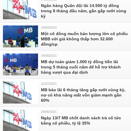
Ngân hàng Quân đội lãi 14.500 tỷ đồng
trong 8 tháng đầu năm, gần gấp rưỡi cùng
kỳ
19/04/2022
Một cổ đông muốn bán lượng lớn cổ phiếu
MBB với giá không thấp hơn 32.600
đồng/cp
24/08/2021
MB dự toán giảm 1.000 tỷ đồng tiền lãi
trong 5 tháng cuối năm để hỗ trợ khách
hàng vượt qua đại dịch
21/07/2021
MB báo lãi 6 tháng tăng gấp rưỡi cùng kỳ,
nợ có khả năng mất vốn giảm mạnh gần
60%
29/06/2021
Ngày 13/7 MB chốt danh sách trả cổ tức
bằng cổ phiếu, tỷ lệ 35%