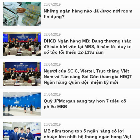
23/07/2019
Những ngân hàng nào đã được nới room
tín dụng?
27/04/2019
ĐHCĐ Ngân hàng MB: Đang thương thảo
để bán bớt vốn tại MBS, 5 năm tới duy trì
cổ tức tối thiểu 12-13%/năm
27/04/2019
Người của SCIC, Viettel, Trực thăng Việt
Nam và Tân cảng Sài Gòn tham gia HĐQT
Ngân hàng Quân đội nhiệm kỳ mới
24/04/2019
Quỹ JPMorgan sang tay hơn 7 triệu cổ
phiếu MBB
18/03/2019
MB nằm trong top 5 ngân hàng có lợi
nhuận lớn nhất hệ thống ngân hàng Việt