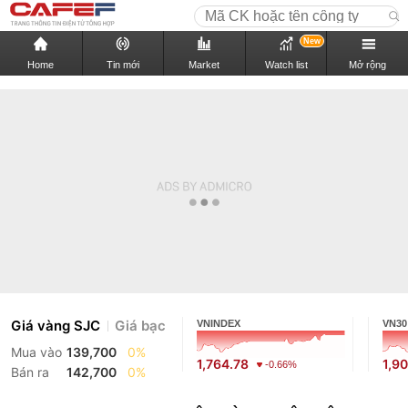
New
Home
Tin mới
Market
Watch list
Mở rộng
Giá vàng SJC
Giá bạc
VNINDEX
VN30
Mua vào
139,700
0%
1,764.78
1,9
-0.66%
Bán ra
142,700
0%