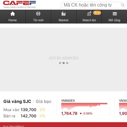
New
Home
Tin mới
Market
Watch list
Mở rộng
Giá vàng SJC
Giá bạc
VNINDEX
VN30
Mua vào
139,700
0%
1,764.78
1,9
-0.66%
Bán ra
142,700
0%