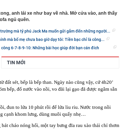
phẩm”
pple giấu kín suốt 15 năm trên iPhone
ng, anh lái xe như bay về nhà. Mở cửa vào, anh thấy
ofa ngủ quên.
àng nhiều gia đình không còn phơi quần áo ở ban công?
 ngoài trời đang được dùng theo 1 cách rất khác
g trường mà tỷ phú Jack Ma muốn gửi gắm đến những người...
n thuộc có khả năng tích tụ kim loại nặng, người Việt
nguồn gốc trước khi sử dụng
ính mà bố mẹ chưa bao giờ dạy tôi: Tiền bạc chỉ là công...
ịch đi học trở lại của học sinh 34 tỉnh, thành phố sau kỳ
h công 6-7-8-9-10: Những bài học giúp đời bạn cán đích
Việt hầu như món nào cũng có hành lá?
TIN MỚI
g quà, 5 câu nói này đủ sức khiến mối quan hệ phụ
viên gắn bó khăng khít, con trẻ được hưởng lợi!
ích Crimea, phá hủy hệ thống phòng không 15 triệu USD
từ đất sét, bếp là bếp than. Ngày nào cũng vậy, cứ 4h20’
m đốc Nhà hát Chèo Quân đội mua ô tô tặng sinh nhật
hóm bếp, đổ nước vào nồi, vo đãi lại gạo đã được ngâm sẵn
m 12 tuổi
 29A "dính" gần 100 lần phạt nguội do chạy quá tốc độ quy
háng 7/2026 vi phạm 21 lần
i, đun to lửa 10 phút rồi để lửa liu riu. Nước trong nồi
ump bực bội vì lộ tin về kho đạn dược Mỹ
đứng cạnh khom lưng, dùng muôi quấy nhẹ…
 bát cháo nóng hổi, một tay bưng đĩa rau xào thái chỉ thơm