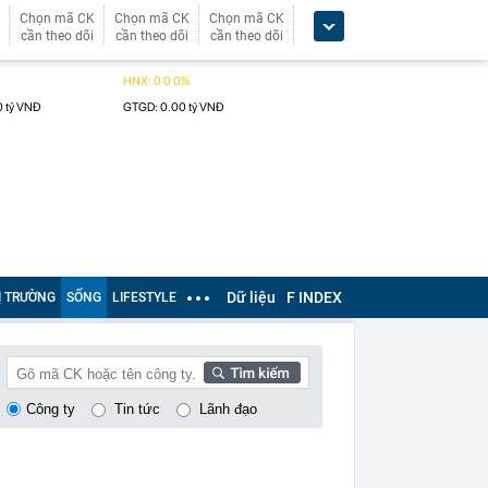
Chọn mã CK
Chọn mã CK
Chọn mã CK
cần theo dõi
cần theo dõi
cần theo dõi
Dữ liệu
F INDEX
Ị TRƯỜNG
SỐNG
LIFESTYLE
Công ty
Tin tức
Lãnh đạo