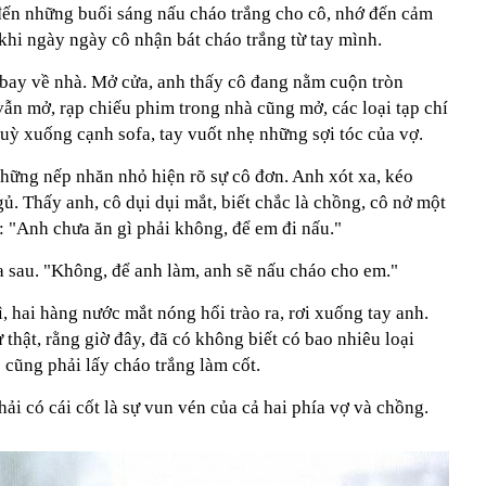
 đến những buổi sáng nấu cháo trắng cho cô, nhớ đến cảm
hi ngày ngày cô nhận bát cháo trắng từ tay mình.
ư bay về nhà. Mở cửa, anh thấy cô đang nằm cuộn tròn
 vẫn mở, rạp chiếu phim trong nhà cũng mở, các loại tạp chí
 quỳ xuống cạnh sofa, tay vuốt nhẹ những sợi tóc của vợ.
những nếp nhăn nhỏ hiện rõ sự cô đơn. Anh xót xa, kéo
gủ. Thấy anh, cô dụi dụi mắt, biết chắc là chồng, cô nở một
y: "Anh chưa ăn gì phải không, để em đi nấu."
a sau. "Không, để anh làm, anh sẽ nấu cháo cho em."
, hai hàng nước mắt nóng hổi trào ra, rơi xuống tay anh.
thật, rằng giờ đây, đã có không biết có bao nhiêu loại
 cũng phải lấy cháo trắng làm cốt.
ải có cái cốt là sự vun vén của cả hai phía vợ và chồng.