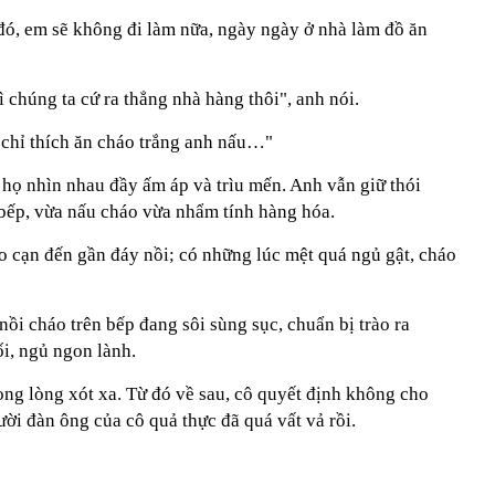
 đó, em sẽ không đi làm nữa, ngày ngày ở nhà làm đồ ăn
 chúng ta cứ ra thẳng nhà hàng thôi", anh nói.
chỉ thích ăn cháo trắng anh nấu…"
 họ nhìn nhau đầy ấm áp và trìu mến. Anh vẫn giữ thói
bếp, vừa nấu cháo vừa nhẩm tính hàng hóa.
o cạn đến gần đáy nồi; có những lúc mệt quá ngủ gật, cháo
ồi cháo trên bếp đang sôi sùng sục, chuẩn bị trào ra
i, ngủ ngon lành.
ng lòng xót xa. Từ đó về sau, cô quyết định không cho
ời đàn ông của cô quả thực đã quá vất vả rồi.