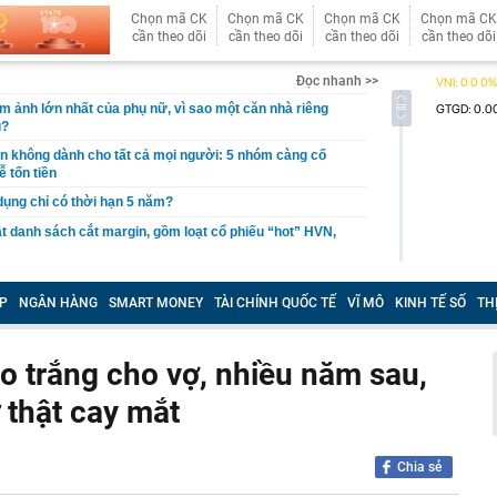
Chọn mã CK
Chọn mã CK
Chọn mã CK
Chọn mã CK
cần theo dõi
cần theo dõi
cần theo dõi
cần theo dõi
Đọc nhanh >>
ám ảnh lớn nhất của phụ nữ, vì sao một căn nhà riêng
u?
giản không dành cho tất cả mọi người: 5 nhóm càng cố
ễ tốn tiền
 dụng chỉ có thời hạn 5 năm?
 danh sách cắt margin, gồm loạt cổ phiếu “hot” HVN,
gờ trở lại, khối ngoại tung 2.200 tỷ đồng mua ròng cổ
m chỉ trong 5 phiên
P
NGÂN HÀNG
SMART MONEY
TÀI CHÍNH QUỐC TẾ
VĨ MÔ
KINH TẾ SỐ
TH
iệp thép với 2.700 lao động đang nợ Trung Quốc gần 1,3
 trắng cho vợ, nhiều năm sau,
an trọng đang trở lại trên thị trường chứng khoán
 thật cay mắt
 50 tuổi ăn cà tím mỗi ngày để chữa tiểu đường, 3 tháng
: "Ông ăn gì thế?"
 bán biệt thự 9 phòng ngủ ở TP.HCM giá gốc 600 tỷ, giảm
Chia sẻ
ng bố phim Tết 2027, nghe tên ai cũng quả quyết “chắc