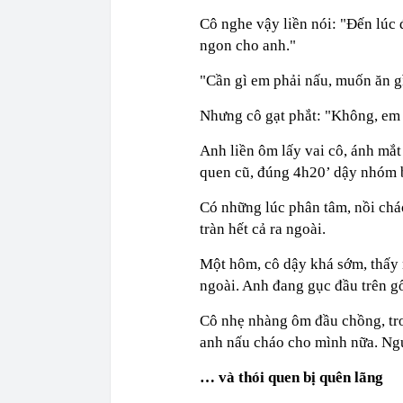
Cô nghe vậy liền nói: "Đến lúc
ngon cho anh."
"Cần gì em phải nấu, muốn ăn gì
Nhưng cô gạt phắt: "Không, em 
Anh liền ôm lấy vai cô, ánh mắt
quen cũ, đúng 4h20’ dậy nhóm 
Có những lúc phân tâm, nồi chá
tràn hết cả ra ngoài.
Một hôm, cô dậy khá sớm, thấy n
ngoài. Anh đang gục đầu trên gố
Cô nhẹ nhàng ôm đầu chồng, tro
anh nấu cháo cho mình nữa. Ngư
… và thói quen bị quên lãng