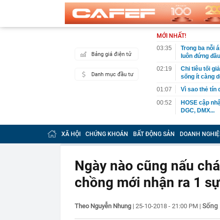
MỚI NHẤT!
03:35
Trong ba nỗi 
Bảng giá điện tử
luôn đứng đầ
02:19
Chi tiêu tối 
Danh mục đầu tư
sống ít càng d
01:07
Vì sao thẻ tín
00:52
HOSE cập nhật
DGC, DMX...
00:12
Tiền lớn bất n
phiếu Việt Na
XÃ HỘI
CHỨNG KHOÁN
BẤT ĐỘNG SẢN
DOANH NGHIỆ
00:05
Một doanh ngh
tỷ USD
Ngày nào cũng nấu cháo
00:04
Một yếu tố qu
chồng mới nhận ra 1 sự
23:40
Người đàn ông
sau bác sĩ hỏi
23:34
Nam ca sĩ rao
Sống
Theo Nguyễn Nhung
|
25-10-2018 - 21:00 PM
|
còn 400 tỷ
23:28
Trấn Thành cô