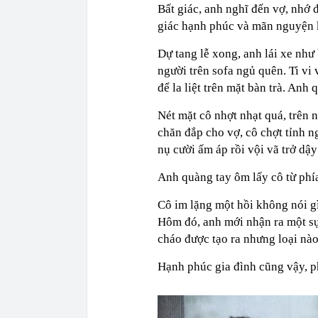
Bất giác, anh nghĩ đến vợ, nhớ
giác hạnh phúc và mãn nguyện k
Dự tang lễ xong, anh lái xe nh
người trên sofa ngủ quên. Ti vi
để la liệt trên mặt bàn trà. Anh
Nét mặt cô nhợt nhạt quá, trên 
chăn đắp cho vợ, cô chợt tỉnh n
nụ cười ấm áp rồi vội vã trở dậ
Anh quàng tay ôm lấy cô từ phí
Cô im lặng một hồi không nói gì
Hôm đó, anh mới nhận ra một sự 
cháo được tạo ra nhưng loại nào
Hạnh phúc gia đình cũng vậy, ph