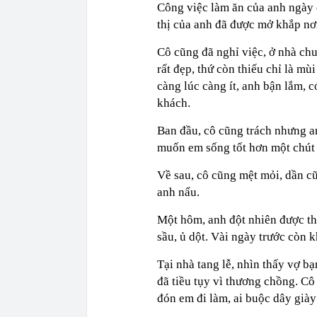
Công việc làm ăn của anh ngày c
thị của anh đã được mở khắp nơ
Cô cũng đã nghỉ việc, ở nhà ch
rất đẹp, thứ còn thiếu chỉ là mù
càng lúc càng ít, anh bận lắm, 
khách.
Ban đầu, cô cũng trách nhưng an
muốn em sống tốt hơn một chút
Về sau, cô cũng mệt mỏi, dần c
anh nấu.
Một hôm, anh đột nhiên được th
sầu, ủ dột. Vài ngày trước còn 
Tại nhà tang lễ, nhìn thấy vợ b
đã tiều tụy vì thương chồng. Cô
đón em đi làm, ai buộc dây gi