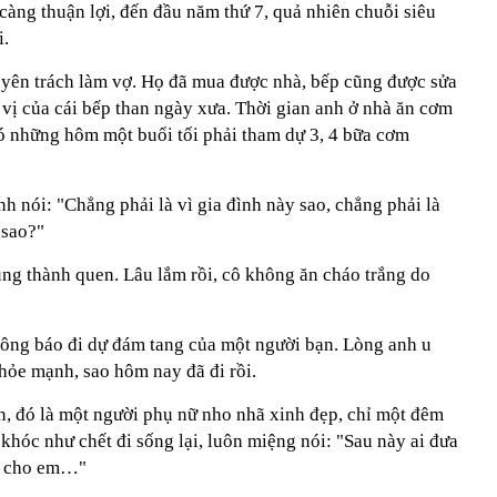
àng thuận lợi, đến đầu năm thứ 7, quả nhiên chuỗi siêu
i.
uyên trách làm vợ. Họ đã mua được nhà, bếp cũng được sửa
i vị của cái bếp than ngày xưa. Thời gian anh ở nhà ăn cơm
có những hôm một buổi tối phải tham dự 3, 4 bữa cơm
h nói: "Chẳng phải là vì gia đình này sao, chẳng phải là
 sao?"
ũng thành quen. Lâu lắm rồi, cô không ăn cháo trắng do
ông báo đi dự đám tang của một người bạn. Lòng anh u
khỏe mạnh, sao hôm nay đã đi rồi.
ạn, đó là một người phụ nữ nho nhã xinh đẹp, chỉ một đêm
 khóc như chết đi sống lại, luôn miệng nói: "Sau này ai đưa
ày cho em…"