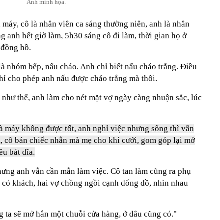
Ảnh minh họa.
máy, cô là nhân viên ca sáng thường niên, anh là nhân
g anh hết giờ làm, 5h30 sáng cô đi làm, thời gian họ ở
 đồng hồ.
 là nhóm bếp, nấu cháo. Anh chỉ biết nấu cháo trắng. Điều
chỉ cho phép anh nấu được cháo trắng mà thôi.
 như thế, anh làm cho nét mặt vợ ngày càng nhuận sắc, lúc
hà máy không được tốt, anh nghỉ việc nhưng sống thì vẫn
ệm, cô bán chiếc nhẫn mà mẹ cho khi cưới, gom góp lại mở
êu bát đĩa.
ưng anh vẫn cần mẫn làm việc. Cô tan làm cũng ra phụ
có khách, hai vợ chồng ngồi cạnh đống đồ, nhìn nhau
g ta sẽ mở hẳn một chuỗi cửa hàng, ở đâu cũng có."