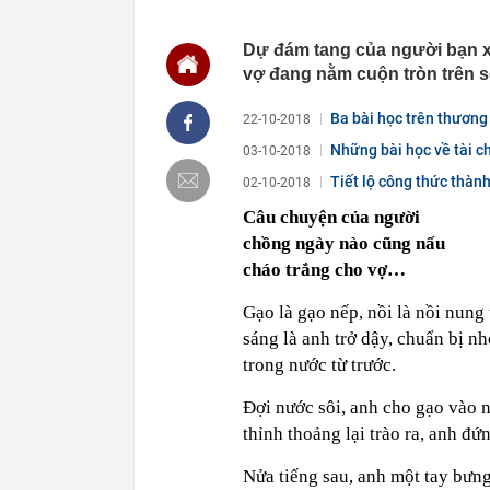
chắn là siêu 
23:14
Bí mật được A
Dự đám tang của người bạn xo
vợ đang nằm cuộn tròn trên s
22:56
Vì sao ngày c
Vài mét vuông
Ba bài học trên thươn
22-10-2018
22:48
5 LOẠI rau que
nên cẩn thận 
Những bài học về tài ch
03-10-2018
22:28
CHÍNH THỨC: L
Tiết lộ công thức thàn
02-10-2018
nghỉ hè
ngay...
22:25
Vì sao đồ ăn 
Câu chuyện của người
chồng ngày nào cũng nấu
22:07
Không cần tặn
huynh - giáo 
cháo trắng cho vợ…
22:03
Ukraine tập k
của Nga
Gạo là gạo nếp, nồi là nồi nung 
22:02
Nam NSND, Giá
sáng là anh trở dậy, chuẩn bị n
vợ thiếu tá ké
trong nước từ trước.
21:51
Một ô tô biển
định: Riêng t
Đợi nước sôi, anh cho gạo vào nồ
21:37
Tổng thống Tr
thỉnh thoảng lại trào ra, anh 
Nửa tiếng sau, anh một tay bưng