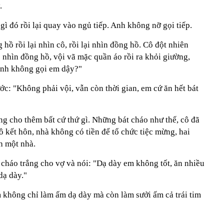
.
gì đó rồi lại quay vào ngủ tiếp. Anh không nỡ gọi tiếp.
hồ rồi lại nhìn cô, rồi lại nhìn đồng hồ. Cô đột nhiên
 nhìn đồng hồ, vội vã mặc quần áo rồi ra khỏi giường,
anh không gọi em dậy?"
ước: "Không phải vội, vẫn còn thời gian, em cứ ăn hết bát
g cho thêm bất cứ thứ gì. Những bát cháo như thế, cô đã
ô kết hôn, nhà không có tiền để tổ chức tiệc mừng, hai
nh một nhà.
cháo trắng cho vợ và nói: "Dạ dày em không tốt, ăn nhiều
dạ dày."
m không chỉ làm ấm dạ dày mà còn làm sưởi ấm cả trái tim