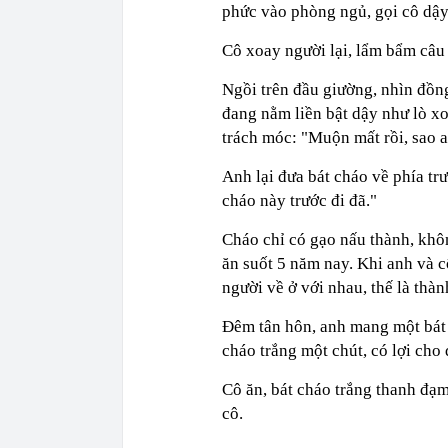
phức vào phòng ngủ, gọi cô dậy
Cô xoay người lại, lẩm bẩm câu 
Ngồi trên đầu giường, nhìn đồng 
đang nằm liền bật dậy như lò xo
trách móc: "Muộn mất rồi, sao 
Anh lại đưa bát cháo về phía tr
cháo này trước đi đã."
Cháo chỉ có gạo nấu thành, khôn
ăn suốt 5 năm nay. Khi anh và c
người về ở với nhau, thế là thà
Đêm tân hôn, anh mang một bát 
cháo trắng một chút, có lợi cho 
Cô ăn, bát cháo trắng thanh đạ
cô.