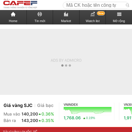
New
Home
Tin mới
Market
Watch list
Mở rộng
Giá vàng SJC
Giá bạc
VNINDEX
VN30
Mua vào
140,200
0.36%
1,768.06
1,91
0.19%
Bán ra
143,200
0.35%