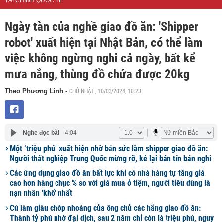
TÀI CHÍNH QUỐC TẾ
Ngày tàn của nghề giao đồ ăn: 'Shipper
robot' xuất hiện tại Nhật Bản, có thể làm
việc không ngừng nghỉ cả ngày, bất kể
mưa nắng, thùng đồ chứa được 20kg
CHỦ NHẬT , 10/03/2024, 10:23
Theo Phương Linh
-
Nghe đọc bài
4:04
Một ‘triệu phú’ xuất hiện nhờ bán sức làm shipper giao đồ ăn:
Người thất nghiệp Trung Quốc mừng rỡ, kẻ lại bán tín bán nghi
Các ứng dụng giao đồ ăn bất lực khi có nhà hàng tự tăng giá
cao hơn hàng chục % so với giá mua ở tiệm, người tiêu dùng là
nạn nhân 'khổ' nhất
Cú làm giàu chớp nhoáng của ông chủ các hãng giao đồ ăn:
Thành tỷ phú nhờ đại dịch, sau 2 năm chỉ còn là triệu phú, nguy