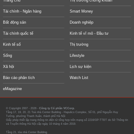
Trang chủ
Thị trường chứng khoán
Tài chính - Ngân hàng
Smart Money
Bất động sản
Doanh nghiệp
Tài chính quốc tế
Kinh tế vĩ mô - Đầu tư
Kinh tế số
Thị trường
Sống
Lifestyle
Xã hội
Lịch sự kiện
Báo cáo phân tích
Watch List
eMagazine
© Copyright 2007 - 2026 -
Công ty Cổ phần VCCorp.
Tầng 17, 19, 20, 21 Toà nhà Center Building - Hapulico Complex, Số 01, phố Nguyễn Huy
Tưởng, phường Thanh Xuân, thành phố Hà Nội
Giấy phép thiết lập trang thông tin điện tử tổng hợp trên mạng số 2216/GP-TTĐT do Sở Thông tin
và Truyền thông Hà Nội cấp ngày 10 tháng 4 năm 2019.
Tầng 21, tòa nhà Center Building.