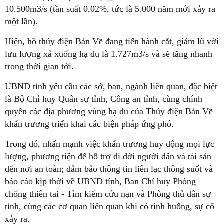
10.500m3/s (tần suất 0,02%, tức là 5.000 năm mới xảy ra
một lần).
Hiện, hồ thủy điện Bản Vẽ đang tiến hành cắt, giảm lũ với
lưu lượng xả xuống hạ du là 1.727m3/s và sẽ tăng nhanh
trong thời gian tới.
UBND tỉnh yêu cầu các sở, ban, ngành liên quan, đặc biệt
là Bộ Chỉ huy Quân sự tỉnh, Công an tỉnh, cùng chính
quyền các địa phương vùng hạ du của Thủy điện Bản Vẽ
khẩn trương triển khai các biện pháp ứng phó.
Trong đó, nhấn mạnh việc khẩn trương huy động mọi lực
lượng, phương tiện để hỗ trợ di dời người dân và tài sản
đến nơi an toàn; đảm bảo thông tin liên lạc thông suốt và
báo cáo kịp thời về UBND tỉnh, Ban Chỉ huy Phòng
chống thiên tai - Tìm kiếm cứu nạn và Phòng thủ dân sự
tỉnh, cùng các cơ quan liên quan khi có tình huống, sự cố
xảy ra.