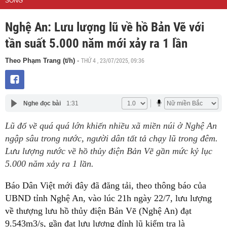
SỐNG
Nghệ An: Lưu lượng lũ về hồ Bản Vẽ với
tần suất 5.000 năm mới xảy ra 1 lần
THỨ 4 , 23/07/2025, 09:36
Theo Phạm Trang (t/h)
-
Nghe đọc bài
1:31
Lũ đổ về quá quá lớn khiến nhiều xã miền núi ở Nghệ An
ngập sâu trong nước, người dân tất tả chạy lũ trong đêm.
Lưu lượng nước về hồ thủy điện Bản Vẽ gần mức kỷ lục
5.000 năm xảy ra 1 lần.
Báo Dân Việt mới đây đã đăng tải, theo thông báo của
UBND tỉnh Nghệ An, vào lúc 21h ngày 22/7, lưu lượng
về thượng lưu hồ thủy điện Bản Vẽ (Nghệ An) đạt
9.543m3/s, gần đạt lưu lượng đỉnh lũ kiểm tra là