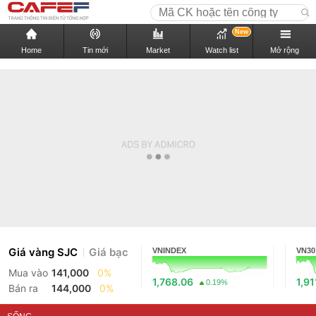
New
Home
Tin mới
Market
Watch list
Mở rộng
Giá vàng SJC
Giá bạc
VNINDEX
VN30
Mua vào
141,000
0%
1,768.06
1,91
0.19%
Bán ra
144,000
0%