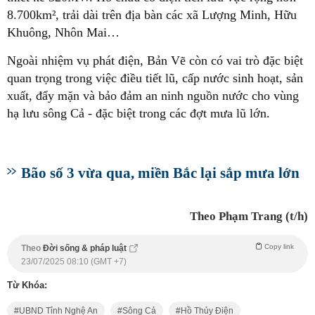
8.700km², trải dài trên địa bàn các xã Lượng Minh, Hữu
Khuông, Nhôn Mai…
Ngoài nhiệm vụ phát điện, Bản Vẽ còn có vai trò đặc biệt
quan trọng trong việc điều tiết lũ, cấp nước sinh hoạt, sản
xuất, đẩy mặn và bảo đảm an ninh nguồn nước cho vùng
hạ lưu sông Cả - đặc biệt trong các đợt mưa lũ lớn.
Bão số 3 vừa qua, miền Bắc lại sắp mưa lớn
Theo Phạm Trang (t/h)
Copy link
Theo
Đời sống & pháp luật
23/07/2025 08:10 (GMT +7)
Từ Khóa:
UBND Tỉnh Nghệ An
Sông Cả
Hồ Thủy Điện