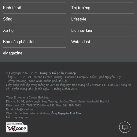
Kinh tế số
Thị trường
Sống
Lifestyle
Xã hội
Lịch sự kiện
Báo cáo phân tích
Watch List
eMagazine
© Copyright 2007 - 2026 -
Công ty Cổ phần VCCorp.
Tầng 17, 19, 20, 21 Toà nhà Center Building - Hapulico Complex, Số 01, phố Nguyễn Huy
Tưởng, phường Thanh Xuân, thành phố Hà Nội
Giấy phép thiết lập trang thông tin điện tử tổng hợp trên mạng số 2216/GP-TTĐT do Sở Thông tin
và Truyền thông Hà Nội cấp ngày 10 tháng 4 năm 2019.
Tầng 21, tòa nhà Center Building.
Địa chỉ: Số 01, phố Nguyễn Huy Tưởng, phường Thanh Xuân, thành phố Hà Nội
Điện thoại: 024 7309 5555 Máy lẻ 292. Fax: 024-39744082
Email: info@cafef.vn
Chịu trách nhiệm quản lý nội dung:
Ông Nguyễn Thế Tân
Hỗ trợ quảng cáo :