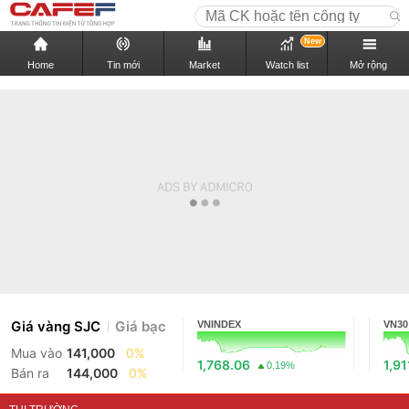
New
Home
Tin mới
Market
Watch list
Mở rộng
Giá vàng SJC
Giá bạc
VNINDEX
VN30
Mua vào
141,000
0%
1,768.06
1,91
0.19%
Bán ra
144,000
0%