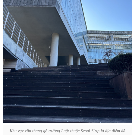
Khu vực cầu thang gỗ trường Luật thuộc Seoul Sirip là địa điểm đã