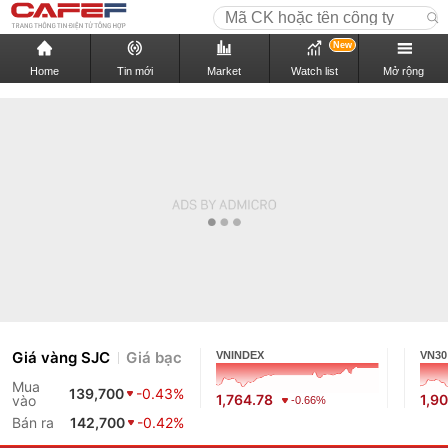
New
Home
Tin mới
Market
Watch list
Mở rộng
Giá vàng SJC
Giá bạc
VNINDEX
VN30
Mua
139,700
-0.43%
1,764.78
1,9
vào
-0.66%
Bán ra
142,700
-0.42%