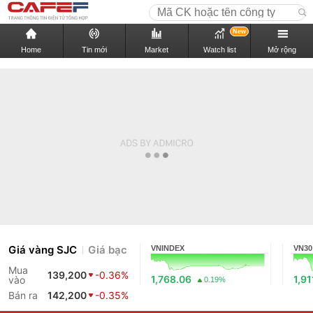
New
Home
Tin mới
Market
Watch list
Mở rộng
Giá vàng SJC
Giá bạc
VNINDEX
VN30
Mua
139,200
-0.36%
1,768.06
1,91
vào
0.19%
Bán ra
142,200
-0.35%