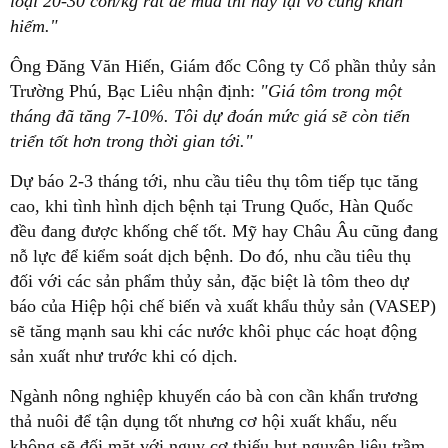
loại 20-30 con/kg rất dễ mua thì nay lại vô cùng khan
hiếm."
Ông Đăng Văn Hiến, Giám đốc Công ty Cổ phần thủy sản
Trường Phú, Bạc Liêu nhận định:
"Giá tôm trong một
tháng đã tăng 7-10%. Tôi dự đoán mức giá sẽ còn tiến
triển tốt hơn trong thời gian tới."
Dự báo 2-3 tháng tới, nhu cầu tiêu thụ tôm tiếp tục tăng
cao, khi tình hình dịch bệnh tại Trung Quốc, Hàn Quốc
đều đang được khống chế tốt. Mỹ hay Châu Âu cũng đang
nỗ lực để kiểm soát dịch bệnh. Do đó, nhu cầu tiêu thụ
đối với các sản phẩm thủy sản, đặc biệt là tôm theo dự
báo của Hiệp hội chế biến và xuất khẩu thủy sản (VASEP)
sẽ tăng mạnh sau khi các nước khôi phục các hoạt động
sản xuất như trước khi có dịch.
Ngành nông nghiệp khuyến cáo bà con cần khẩn trương
thả nuôi để tận dụng tốt nhưng cơ hội xuất khẩu, nếu
không sẽ đối mặt với nguy cơ thiếu hụt nguyên liệu trầm