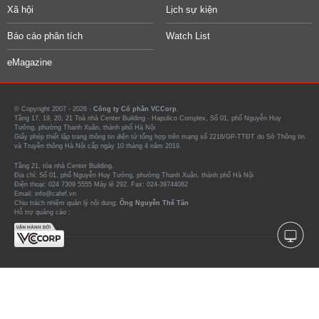
Xã hội
Lịch sự kiện
Báo cáo phân tích
Watch List
eMagazine
© Copyright 2007 - 2026 -
Công ty Cổ phần VCCorp.
Tầng 17, 19, 20, 21 Toà nhà Center Building - Hapulico Complex, Số 01, phố Nguyễn Huy
Tưởng, phường Thanh Xuân, thành phố Hà Nội
Giấy phép thiết lập trang thông tin điện tử tổng hợp trên mạng số 2216/GP-TTĐT do Sở Thông tin
và Truyền thông Hà Nội cấp ngày 10 tháng 4 năm 2019.
Tầng 21, tòa nhà Center Building.
Địa chỉ: Số 01, phố Nguyễn Huy Tưởng, phường Thanh Xuân, thành phố Hà Nội
Điện thoại: 024 7309 5555 Máy lẻ 292. Fax: 024-39744082
Email: info@cafef.vn
Chịu trách nhiệm quản lý nội dung:
Ông Nguyễn Thế Tân
Hỗ trợ quảng cáo :