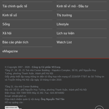
Tài chính quốc tế
Kinh tế vĩ mô - Đầu tư
Kinh tế số
Thị trường
Sống
Lifestyle
Xã hội
Lịch sự kiện
Báo cáo phân tích
Watch List
eMagazine
© Copyright 2007 - 2026 -
Công ty Cổ phần VCCorp.
Tầng 17, 19, 20, 21 Toà nhà Center Building - Hapulico Complex, Số 01, phố Nguyễn Huy
Tưởng, phường Thanh Xuân, thành phố Hà Nội
Giấy phép thiết lập trang thông tin điện tử tổng hợp trên mạng số 2216/GP-TTĐT do Sở Thông tin
và Truyền thông Hà Nội cấp ngày 10 tháng 4 năm 2019.
Tầng 21, tòa nhà Center Building.
Địa chỉ: Số 01, phố Nguyễn Huy Tưởng, phường Thanh Xuân, thành phố Hà Nội
Điện thoại: 024 7309 5555 Máy lẻ 292. Fax: 024-39744082
Email: info@cafef.vn
Chịu trách nhiệm quản lý nội dung:
Ông Nguyễn Thế Tân
Hỗ trợ quảng cáo :