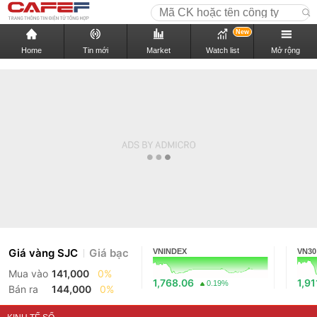
New
Home
Tin mới
Market
Watch list
Mở rộng
Giá vàng SJC
Giá bạc
VNINDEX
VN30
Mua vào
141,000
0%
1,768.06
1,91
0.19%
Bán ra
144,000
0%