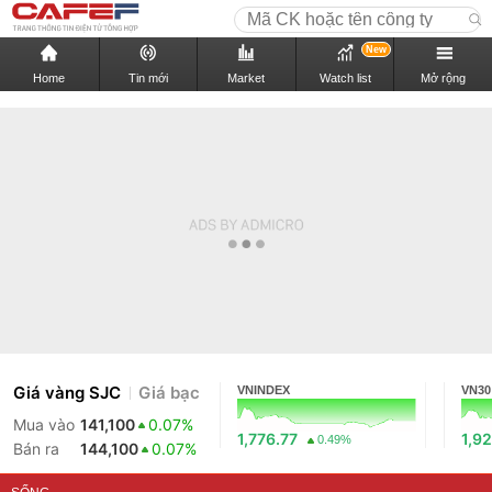
New
Home
Tin mới
Market
Watch list
Mở rộng
Giá vàng SJC
Giá bạc
VNINDEX
VN30
Mua vào
141,100
0.07%
1,776.77
1,92
0.49%
Bán ra
144,100
0.07%