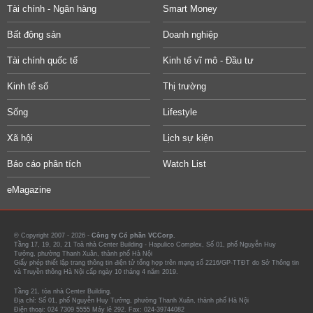
Tài chính - Ngân hàng
Smart Money
Bất động sản
Doanh nghiệp
Tài chính quốc tế
Kinh tế vĩ mô - Đầu tư
Kinh tế số
Thị trường
Sống
Lifestyle
Xã hội
Lịch sự kiện
Báo cáo phân tích
Watch List
eMagazine
© Copyright 2007 - 2026 -
Công ty Cổ phần VCCorp.
Tầng 17, 19, 20, 21 Toà nhà Center Building - Hapulico Complex, Số 01, phố Nguyễn Huy
Tưởng, phường Thanh Xuân, thành phố Hà Nội
Giấy phép thiết lập trang thông tin điện tử tổng hợp trên mạng số 2216/GP-TTĐT do Sở Thông tin
và Truyền thông Hà Nội cấp ngày 10 tháng 4 năm 2019.
Tầng 21, tòa nhà Center Building.
Địa chỉ: Số 01, phố Nguyễn Huy Tưởng, phường Thanh Xuân, thành phố Hà Nội
Điện thoại: 024 7309 5555 Máy lẻ 292. Fax: 024-39744082