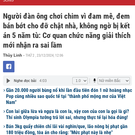
SỐNG
Người đàn ông chơi chim vì đam mê, đem
bán bớt cho đỡ chật nhà, không ngờ bị kết
án 5 năm tù: Cơ quan chức năng giải thích
mới nhận ra sai lầm
THỨ 2 , 23/12/2024, 12:06
Thùy Linh
-
Nghe đọc bài
4:03
Gần 20.000 người bùng nổ khi lần đầu tiên đón 1 nữ hoàng nhạc
Pop cùng nhiều sao quốc tế tại “thành phố mộng mơ của Việt
Nam”
Con lai giữa lừa và ngựa là con la, vậy con của con la gọi là gì?
Thí sinh Olympia tưởng trả lời sai, nhưng thực tế lại hóa đúng!
Bán 3kg quẩy chiên chỉ lãi vài nghìn/que, lão nông bị phạt gần
180 triệu đồng, tòa án cho rằng: "Mức phạt này là nhẹ"