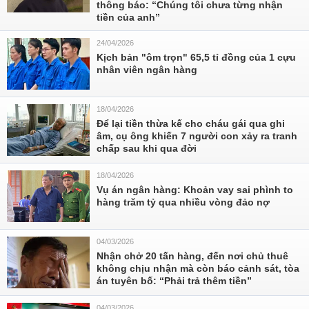
thông báo: “Chúng tôi chưa từng nhận
tiền của anh”
24/04/2026
Kịch bản "ôm trọn" 65,5 tỉ đồng của 1 cựu
nhân viên ngân hàng
18/04/2026
Để lại tiền thừa kế cho cháu gái qua ghi
âm, cụ ông khiến 7 người con xảy ra tranh
chấp sau khi qua đời
18/04/2026
Vụ án ngân hàng: Khoản vay sai phình to
hàng trăm tỷ qua nhiều vòng đảo nợ
04/03/2026
Nhận chở 20 tấn hàng, đến nơi chủ thuê
không chịu nhận mà còn báo cảnh sát, tòa
án tuyên bố: “Phải trả thêm tiền”
04/03/2026