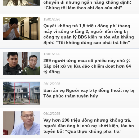
chuyển đi nhưng ngân hàng khẳng định:
“Chúng tôi làm theo chỉ đạo của chị”
15/01/2026
Quyết không trả 1,5 triệu đồng phí thang
máy vì sống ở tầng 2, người đàn ông bị
công ty quản lý BĐS kiện ra tòa vẫn khẳng
định: “Tôi không dùng sao phải trả tiền”
12/01/2026
269 người từng mua cổ phiếu này chú ý:
Sắp xét xử vụ lừa đảo chiếm đoạt hơn 64
tỷ đồng
26/12/2025
Bản án vụ Người vay 5 tỷ đồng thoát nợ bị
Tòa phúc thẩm tuyên hủy
06/12/2025
Vay hơn 298 triệu đồng nhưng không trả,
người đàn ông bị chủ nợ khởi kiện, tòa án
tuyên bố: “Quả thực không phải trả”