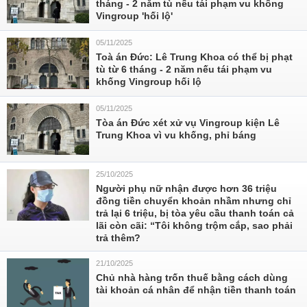
tháng - 2 năm tù nếu tái phạm vu khống
Vingroup 'hối lộ'
05/11/2025
Toà án Đức: Lê Trung Khoa có thể bị phạt
tù từ 6 tháng - 2 năm nếu tái phạm vu
khống Vingroup hối lộ
05/11/2025
Tòa án Đức xét xử vụ Vingroup kiện Lê
Trung Khoa vì vu khống, phỉ báng
25/10/2025
Người phụ nữ nhận được hơn 36 triệu
đồng tiền chuyển khoản nhầm nhưng chỉ
trả lại 6 triệu, bị tòa yêu cầu thanh toán cả
lãi còn cãi: “Tôi không trộm cắp, sao phải
trả thêm?
21/10/2025
Chủ nhà hàng trốn thuế bằng cách dùng
tài khoản cá nhân để nhận tiền thanh toán