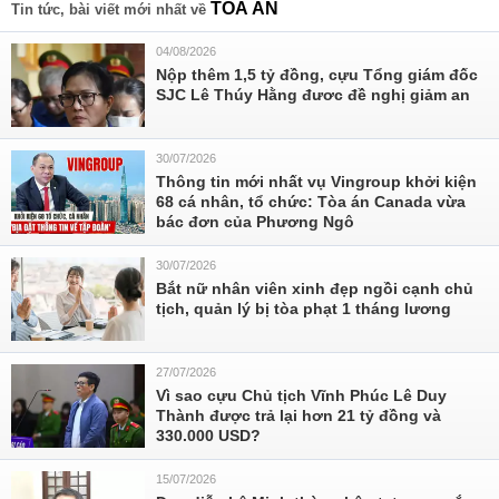
TÒA ÁN
Tin tức, bài viết mới nhất về
04/08/2026
Nộp thêm 1,5 tỷ đồng, cựu Tổng giám đốc
SJC Lê Thúy Hằng đươc đề nghị giảm an
30/07/2026
Thông tin mới nhất vụ Vingroup khởi kiện
68 cá nhân, tổ chức: Tòa án Canada vừa
bác đơn của Phương Ngô
30/07/2026
Bắt nữ nhân viên xinh đẹp ngồi cạnh chủ
tịch, quản lý bị tòa phạt 1 tháng lương
27/07/2026
Vì sao cựu Chủ tịch Vĩnh Phúc Lê Duy
Thành được trả lại hơn 21 tỷ đồng và
330.000 USD?
15/07/2026