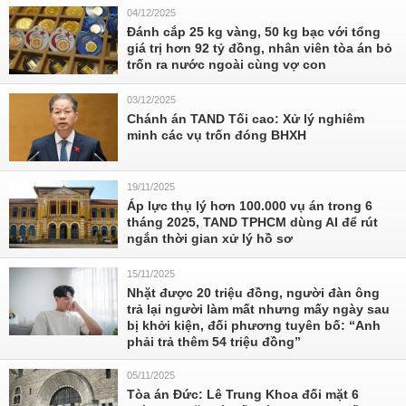
04/12/2025
Đánh cắp 25 kg vàng, 50 kg bạc với tổng
giá trị hơn 92 tỷ đồng, nhân viên tòa án bỏ
trốn ra nước ngoài cùng vợ con
03/12/2025
Chánh án TAND Tối cao: Xử lý nghiêm
minh các vụ trốn đóng BHXH
19/11/2025
Áp lực thụ lý hơn 100.000 vụ án trong 6
tháng 2025, TAND TPHCM dùng AI để rút
ngắn thời gian xử lý hồ sơ
15/11/2025
Nhặt được 20 triệu đồng, người đàn ông
trả lại người làm mất nhưng mấy ngày sau
bị khởi kiện, đối phương tuyên bố: “Anh
phải trả thêm 54 triệu đồng”
05/11/2025
Tòa án Đức: Lê Trung Khoa đối mặt 6