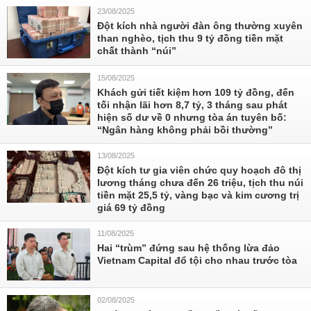
23/08/2025
Đột kích nhà người đàn ông thường xuyên
than nghèo, tịch thu 9 tỷ đồng tiền mặt
chất thành “núi”
15/08/2025
Khách gửi tiết kiệm hơn 109 tỷ đồng, đến
tối nhận lãi hơn 8,7 tỷ, 3 tháng sau phát
hiện số dư về 0 nhưng tòa án tuyên bố:
“Ngân hàng không phải bồi thường”
13/08/2025
Đột kích tư gia viên chức quy hoạch đô thị
lương tháng chưa đến 26 triệu, tịch thu núi
tiền mặt 25,5 tỷ, vàng bạc và kim cương trị
giá 69 tỷ đồng
11/08/2025
Hai “trùm” đứng sau hệ thống lừa đảo
Vietnam Capital đổ tội cho nhau trước tòa
02/08/2025