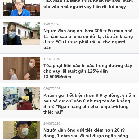
Đạo diễn Lê Minh thừa nhận tạt sơn, mắm
tép vào nhà người vay tiền rồi bỏ chạy
12/07/2026
Người đàn ông chi hơn 309 triệu mua nhà,
11 năm sau bị chủ cũ đòi lại, tòa án khẳng
định: “Quả thực phải trả lại cho người
bán”
11/07/2026
Tòa phạt tiền các bị cáo trong đường dây
cho vay lãi suất gần 125% đến
13.500%/năm
03/07/2026
Khách gửi tiết kiệm hơn 9,6 tỷ đồng, 6 năm
sau số dư chỉ còn 0 nhưng tòa án khẳng
định: “Ngân hàng chỉ phải chịu 5% tổng
thiệt hại”
24/06/2026
Người đàn ông gửi tiết kiệm hơn 20 tỷ
đồng, 1 năm sau đi rút được ngân hàng