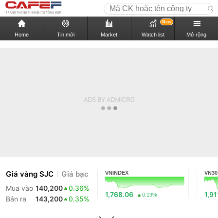
New
Home
Tin mới
Market
Watch list
Mở rộng
Giá vàng SJC
Giá bạc
VNINDEX
VN30
Mua vào
140,200
0.36%
1,768.06
1,91
0.19%
Bán ra
143,200
0.35%