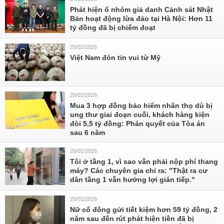
Phát hiện ổ nhóm giả danh Cảnh sát Nhật
Bản hoạt động lừa đảo tại Hà Nội: Hơn 11
tỷ đồng đã bị chiếm đoạt
25/02/2026
Việt Nam đón tin vui từ Mỹ
25/02/2026
Mua 3 hợp đồng bảo hiểm nhân thọ dù bị
ung thư giai đoạn cuối, khách hàng kiện
đòi 5,5 tỷ đồng: Phán quyết của Tòa án
sau 6 năm
26/01/2026
Tôi ở tầng 1, vì sao vẫn phải nộp phí thang
máy? Các chuyên gia chỉ ra: "Thật ra cư
dân tầng 1 vẫn hưởng lợi gián tiếp."
25/01/2026
Nữ cổ đông gửi tiết kiệm hơn 59 tỷ đồng, 2
năm sau đến rút phát hiện tiền đã bị