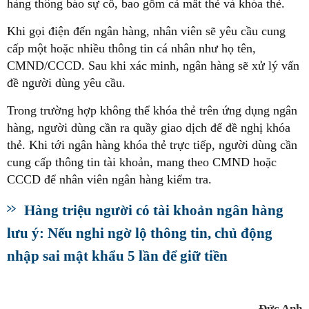
hàng thông báo sự cố, bao gồm cả mất thẻ và khóa thẻ.
Khi gọi điện đến ngân hàng, nhân viên sẽ yêu cầu cung
cấp một hoặc nhiều thông tin cá nhân như họ tên,
CMND/CCCD. Sau khi xác minh, ngân hàng sẽ xử lý vấn
đề người dùng yêu cầu.
Trong trường hợp không thể khóa thẻ trên ứng dụng ngân
hàng, người dùng cần ra quầy giao dịch để đề nghị khóa
thẻ. Khi tới ngân hàng khóa thẻ trực tiếp, người dùng cần
cung cấp thông tin tài khoản, mang theo CMND hoặc
CCCD để nhân viên ngân hàng kiểm tra.
Hàng triệu người có tài khoản ngân hàng
lưu ý: Nếu nghi ngờ lộ thông tin, chủ động
nhập sai mật khẩu 5 lần để giữ tiền
Đức Anh