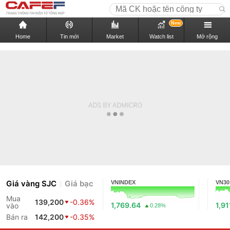
New
Home
Tin mới
Market
Watch list
Mở rộng
Giá vàng SJC
Giá bạc
VNINDEX
VN30
Mua
139,200
-0.36%
1,769.64
1,91
vào
0.28%
Bán ra
142,200
-0.35%