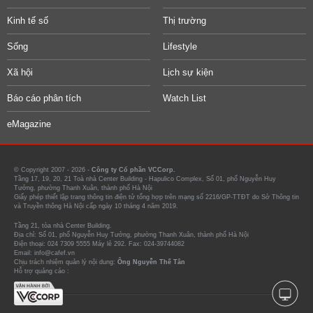
Kinh tế số
Thị trường
Sống
Lifestyle
Xã hội
Lịch sự kiện
Báo cáo phân tích
Watch List
eMagazine
© Copyright 2007 - 2026 -
Công ty Cổ phần VCCorp.
Tầng 17, 19, 20, 21 Toà nhà Center Building - Hapulico Complex, Số 01, phố Nguyễn Huy
Tưởng, phường Thanh Xuân, thành phố Hà Nội
Giấy phép thiết lập trang thông tin điện tử tổng hợp trên mạng số 2216/GP-TTĐT do Sở Thông tin
và Truyền thông Hà Nội cấp ngày 10 tháng 4 năm 2019.
Tầng 21, tòa nhà Center Building.
Địa chỉ: Số 01, phố Nguyễn Huy Tưởng, phường Thanh Xuân, thành phố Hà Nội
Điện thoại: 024 7309 5555 Máy lẻ 292. Fax: 024-39744082
Email: info@cafef.vn
Chịu trách nhiệm quản lý nội dung:
Ông Nguyễn Thế Tân
Hỗ trợ quảng cáo :