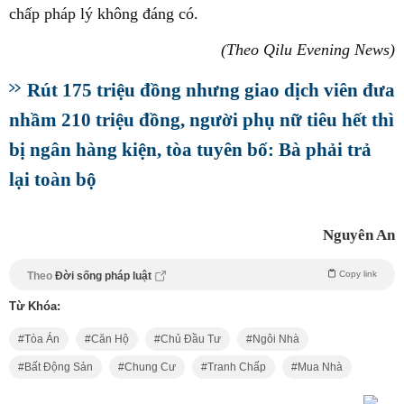
chấp pháp lý không đáng có.
(Theo Qilu Evening News)
Rút 175 triệu đồng nhưng giao dịch viên đưa
nhầm 210 triệu đồng, người phụ nữ tiêu hết thì
bị ngân hàng kiện, tòa tuyên bố: Bà phải trả
lại toàn bộ
Nguyên An
Copy link
Theo
Đời sống pháp luật
Từ Khóa:
Tòa Án
Căn Hộ
Chủ Đầu Tư
Ngôi Nhà
Bất Động Sản
Chung Cư
Tranh Chấp
Mua Nhà