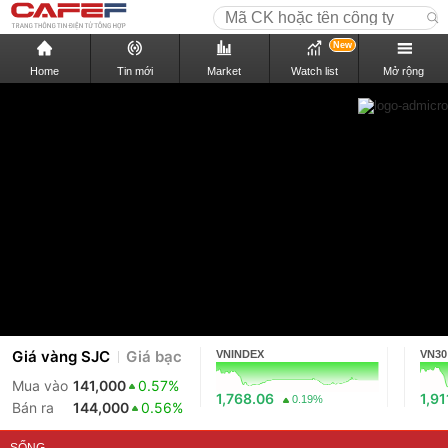
New
Home
Tin mới
Market
Watch list
Mở rộng
Giá vàng SJC
Giá bạc
VNINDEX
VN30
Mua vào
141,000
0.57%
1,768.06
1,91
0.19%
Bán ra
144,000
0.56%