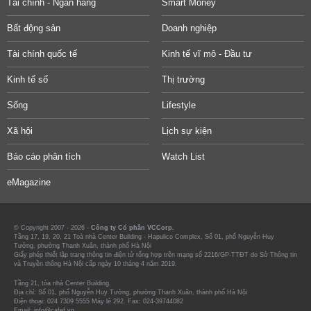
Tài chính - Ngân hàng
Smart Money
Bất động sản
Doanh nghiệp
Tài chính quốc tế
Kinh tế vĩ mô - Đầu tư
Kinh tế số
Thị trường
Sống
Lifestyle
Xã hội
Lịch sự kiện
Báo cáo phân tích
Watch List
eMagazine
© Copyright 2007 - 2026 -
Công ty Cổ phần VCCorp.
Tầng 17, 19, 20, 21 Toà nhà Center Building - Hapulico Complex, Số 01, phố Nguyễn Huy
Tưởng, phường Thanh Xuân, thành phố Hà Nội
Giấy phép thiết lập trang thông tin điện tử tổng hợp trên mạng số 2216/GP-TTĐT do Sở Thông tin
và Truyền thông Hà Nội cấp ngày 10 tháng 4 năm 2019.
Tầng 21, tòa nhà Center Building.
Địa chỉ: Số 01, phố Nguyễn Huy Tưởng, phường Thanh Xuân, thành phố Hà Nội
Điện thoại: 024 7309 5555 Máy lẻ 292. Fax: 024-39744082
Email: info@cafef.vn