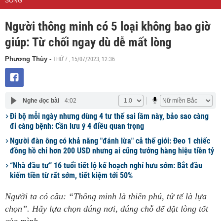
SỐNG
Người thông minh có 5 loại không bao giờ
giúp: Từ chối ngay dù dễ mất lòng
THỨ 7 , 15/07/2023, 12:36
Phương Thùy
-
Nghe đọc bài
4:02
Đi bộ mỗi ngày nhưng dùng 4 tư thế sai lầm này, bảo sao càng
đi càng bệnh: Cần lưu ý 4 điều quan trọng
Người đàn ông có khả năng "đánh lừa" cả thế giới: Đeo 1 chiếc
đồng hồ chỉ hơn 200 USD nhưng ai cũng tưởng hàng hiệu tiền tỷ
“Nhà đầu tư” 16 tuổi tiết lộ kế hoạch nghỉ hưu sớm: Bắt đầu
kiếm tiền từ rất sớm, tiết kiệm tới 50%
Người ta có câu: “Thông minh là thiên phú, tử tế là lựa
chọn”. Hãy lựa chọn đúng nơi, đúng chỗ để đặt lòng tốt