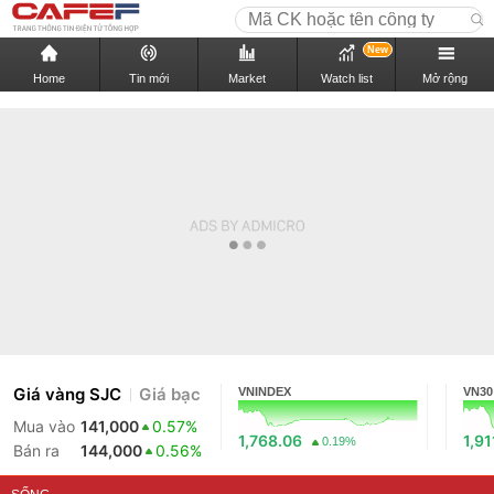
New
Home
Tin mới
Market
Watch list
Mở rộng
Giá vàng SJC
Giá bạc
VNINDEX
VN30
Mua vào
141,000
0.57%
1,768.06
1,91
0.19%
Bán ra
144,000
0.56%