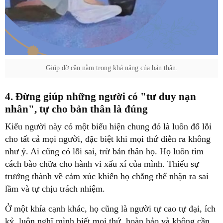
Giúp đỡ cần nằm trong khả năng của bản thân.
‏4. Đừng giúp những người có "tư duy nạn
cho tất cả mọi người, đặc biệt khi mọi thứ diễn ra không
như ý. Ai cũng có lỗi sai, trừ bản thân họ. Họ luôn tìm
cách bào chữa cho hành vi xấu xí của mình. Thiếu sự
trưởng thành về cảm xúc khiến họ chẳng thể nhận ra sai
kỷ, luôn nghĩ mình biết mọi thứ, hoàn hảo và không cần